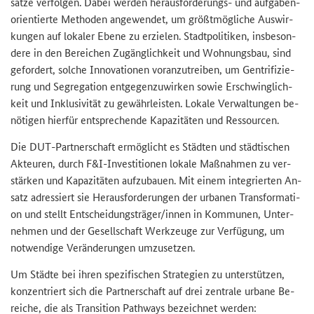
sät­ze ver­fol­gen. Dabei wer­den herausforderungs-​ und auf­ga­ben­
ori­en­tier­te Me­tho­den an­ge­wen­det, um größt­mög­li­che Aus­wir­
kun­gen auf lo­ka­ler Ebene zu er­zie­len. Stadt­po­li­ti­ken, ins­be­son­
de­re in den Be­rei­chen Zu­gäng­lich­keit und Woh­nungs­bau, sind
ge­for­dert, sol­che In­no­va­tio­nen vor­an­zu­trei­ben, um Gen­tri­fi­zie­
rung und Se­gre­ga­ti­on ent­ge­gen­zu­wir­ken sowie Er­schwing­lich­
keit und In­klu­si­vi­tät zu ge­währ­leis­ten. Lo­ka­le Ver­wal­tun­gen be­
nö­ti­gen hier­für ent­spre­chen­de Ka­pa­zi­tä­ten und Res­sour­cen.
Die
DUT
-​Partnerschaft er­mög­licht es Städ­ten und städ­ti­schen
Ak­teu­ren, durch F&I-​Investitionen lo­ka­le Maß­nah­men zu ver­
stär­ken und Ka­pa­zi­tä­ten auf­zu­bau­en. Mit einem in­te­grier­ten An­
satz adres­siert sie Her­aus­for­de­run­gen der ur­ba­nen Trans­for­ma­ti­
on und stellt Ent­schei­dungs­trä­ger/innen in Kom­mu­nen, Un­ter­
neh­men und der Ge­sell­schaft Werk­zeu­ge zur Ver­fü­gung, um
not­wen­di­ge Ver­än­de­run­gen um­zu­set­zen.
Um Städ­te bei ihren spe­zi­fi­schen Stra­te­gien zu un­ter­stüt­zen,
kon­zen­triert sich die Part­ner­schaft auf drei zen­tra­le ur­ba­ne Be­
rei­che, die als
Transition Pathways
be­zeich­net wer­den: