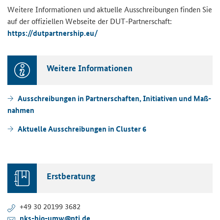
Wei­te­re In­for­ma­tio­nen und ak­tu­el­le Aus­schrei­bun­gen fin­den Sie
auf der of­fi­zi­el­len Web­sei­te der
DUT
-​Partnerschaft:
https://dut­part­ner­ship.eu/
Wei­te­re In­for­ma­tio­nen
Aus­schrei­bun­gen in Part­ner­schaf­ten, In­itia­ti­ven und Maß­
nah­men
Ak­tu­el­le Aus­schrei­bun­gen in Clus­ter 6
Erst­be­ra­tung
+49 30 20199 3682
nks-​bio-umw@ptj.de