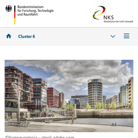
Cluster 6
©ha­gen­von­tro­ja - stock.adobe.com