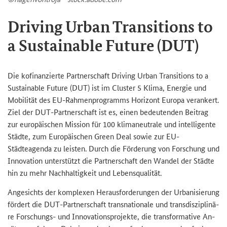
Driving Urban Transitions to
a Sustainable Future (DUT)
Die ko­fi­nan­zier­te Part­ner­schaft
Driving Urban Transitions to a
Sustainable Future (DUT)
ist im Clus­ter 5 Klima, En­er­gie und
Mo­bi­li­tät des EU-​Rahmenprogramms Ho­ri­zont Eu­ro­pa ver­an­kert.
Ziel der
DUT
-​Partnerschaft ist es, einen be­deu­ten­den Bei­trag
zur eu­ro­päi­schen Mis­si­on für 100 kli­ma­neu­tra­le und in­tel­li­gen­te
Städ­te, zum Eu­ro­päi­schen
Green Deal
sowie zur EU-​
Städteagenda zu leis­ten. Durch die För­de­rung von For­schung und
In­no­va­ti­on un­ter­stützt die Part­ner­schaft den Wan­del der Städ­te
hin zu mehr Nach­hal­tig­keit und Le­bens­qua­li­tät.
An­ge­sichts der kom­ple­xen Her­aus­for­de­run­gen der Ur­ba­ni­sie­rung
för­dert die
DUT
-​Partnerschaft trans­na­tio­na­le und trans­dis­zi­pli­nä­
re Forschungs-​ und In­no­va­ti­ons­pro­jek­te, die trans­for­ma­ti­ve An­