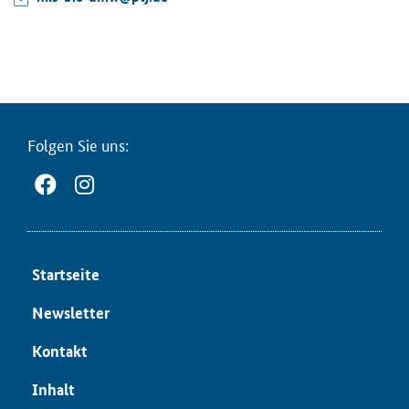
Fol­gen Sie uns:
Start­sei­te
News­let­ter
Kon­takt
In­halt