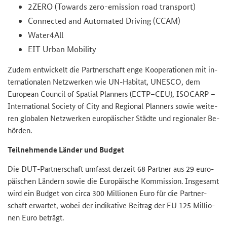
2ZERO (Towards zero-emission road transport)
Connected and Automated Driving (CCAM)
Water4All
EIT Urban Mobility
Zudem ent­wi­ckelt die Part­ner­schaft enge Ko­ope­ra­tio­nen mit in­
ter­na­tio­na­len Netz­wer­ken wie
UN-Habitat
,
UNESCO
, dem
European Council of Spatial Planners (ECTP–CEU)
,
ISOCARP –
International Society of City and Regional Planners
sowie wei­te­
ren glo­ba­len Netz­wer­ken eu­ro­päi­scher Städ­te und re­gio­na­ler Be­
hör­den.
Teil­neh­men­de Län­der und Bud­get
Die
DUT
-​Partnerschaft um­fasst der­zeit 68 Part­ner aus 29 eu­ro­
päi­schen Län­dern sowie die Eu­ro­päi­sche Kom­mis­si­on. Ins­ge­samt
wird ein Bud­get von circa 300 Mil­lio­nen Euro für die Part­ner­
schaft er­war­tet, wobei der in­di­ka­ti­ve Bei­trag der EU 125 Mil­lio­
nen Euro be­trägt.