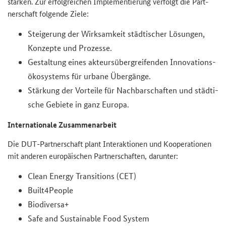
stär­ken. Zur er­folg­rei­chen Im­ple­men­tie­rung ver­folgt die Part­
ner­schaft fol­gen­de Ziele:
Stei­ge­rung der Wirk­sam­keit städ­ti­scher Lö­sun­gen,
Kon­zep­te und Pro­zes­se.
Ge­stal­tung eines ak­teurs­über­grei­fen­den In­no­va­ti­ons­
öko­sys­tems für ur­ba­ne Über­gän­ge.
Stär­kung der Vor­tei­le für Nach­bar­schaf­ten und städ­ti­
sche Ge­bie­te in ganz Eu­ro­pa.
In­ter­na­tio­na­le Zu­sam­men­ar­beit
Die
DUT
-​Partnerschaft plant In­ter­ak­tio­nen und Ko­ope­ra­tio­nen
mit an­de­ren eu­ro­päi­schen Part­ner­schaf­ten, dar­un­ter:
Clean Energy Transitions (CET)
Built4People
Biodiversa+
Safe and Sustainable Food System