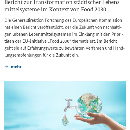
Be­richt zur Trans­for­ma­ti­on städ­ti­scher Le­bens­
mit­tel­sys­te­me im Kon­text von Food 2030
Die Ge­ne­ral­di­rek­ti­on For­schung des Eu­ro­päi­schen Kom­mis­si­on
hat einen Be­richt ver­öf­fent­licht, der die Zu­kunft von nach­hal­ti­
gen ur­ba­nen Le­bens­mit­tel­sys­te­men im Ein­klang mit den Prio­ri­
tä­ten der EU-​Initiative „
Food 2030
“ the­ma­ti­siert. Im Be­richt
geht sie auf Er­fah­rungs­wer­te zu be­währ­ten Ver­fah­ren und Hand­
lungs­emp­feh­lun­gen für die Zu­kunft ein.
mehr