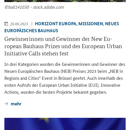
©ball141030 - stock.adobe.com
HO­RI­ZONT EU­RO­PA, MIS­SIO­NEN, NEUES
26.06.2023
EU­RO­PÄI­SCHES BAU­HAUS
Ge­win­ne­rin­nen und Ge­win­ner der New Eu­
ropean Bau­haus Pri­zes und des Eu­ropean Urban
In­itia­ti­ve Calls ste­hen fest
In drei Ka­te­go­rien wur­den die Ge­win­ne­rin­nen und Ge­win­ner des
Neuen Eu­ro­päi­schen Bau­haus (NEB) Prei­ses 2023 beim „
NEB in
Regions and Cities
“ Event in Brüs­sel ge­ehrt. Auch in­ner­halb des
ers­ten Auf­rufs der
European Urban Initiative
(EUI),
Innovative
Actions,
wur­den die bes­ten Pro­jek­te be­kannt ge­ge­ben.
mehr