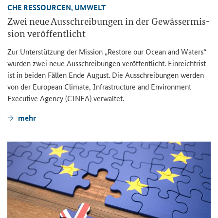
CHE RES­SOUR­CEN, UM­WELT
Zwei neue Aus­schrei­bun­gen in der Ge­wäs­ser­mis­
si­on ver­öf­fent­licht
Zur Un­ter­stüt­zung der Mis­si­on „
Restore our Ocean and Waters
“
wur­den zwei neue Aus­schrei­bun­gen ver­öf­fent­licht. Ein­reich­frist
ist in bei­den Fäl­len Ende Au­gust. Die Aus­schrei­bun­gen wer­den
von der
European Climate, Infrastructure and Environment
Executive Agency
(CINEA) ver­wal­tet.
mehr