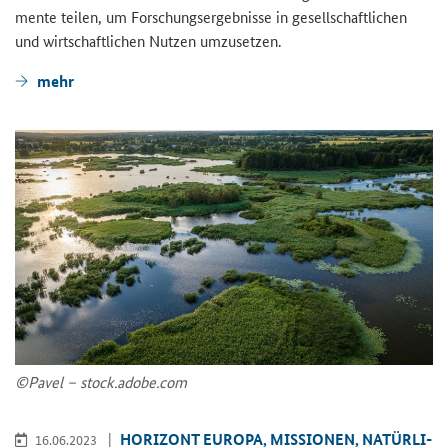
men­te tei­len, um For­schungs­er­geb­nis­se in ge­sell­schaft­li­chen
und wirt­schaft­li­chen Nut­zen um­zu­set­zen.
mehr
©Pavel – stock.adobe.com
HO­RI­ZONT EU­RO­PA, MIS­SIO­NEN, NA­TÜR­LI­
16.06.2023