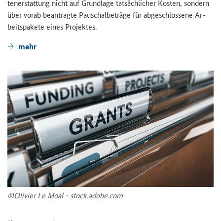
ten­er­stat­tung nicht auf Grund­la­ge tat­säch­li­cher Kos­ten, son­dern
über vorab be­an­trag­te Pau­schal­be­trä­ge für ab­ge­schlos­se­ne Ar­
beits­pa­ke­te eines Pro­jek­tes.
mehr
©Oli­vi­er Le Moal - stock.adobe.com