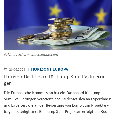
©New Af­ri­ca – stock.adobe.com
HO­RI­ZONT EU­RO­PA
26.06.2023
Ho­ri­zon Da­sh­board für Lump Sum Eva­lu­ie­run­
gen
Die Eu­ro­päi­sche Kom­mis­si­on hat ein
Dashboard
für
Lump
Sum
Eva­lu­ie­run­gen ver­öf­fent­licht. Es rich­tet sich an Ex­per­tin­nen
und Ex­per­ten, die an der Be­wer­tung von
Lump Sum
Pro­jekt­an­
trä­gen be­tei­ligt sind. Bei
Lump Sum
Pro­jek­ten er­folgt die Kos­