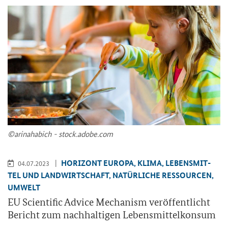
©ari­na­ha­bich - stock.adobe.com
HO­RI­ZONT EU­RO­PA, KLIMA, LE­BENS­MIT­
04.07.2023
TEL UND LAND­WIRT­SCHAFT, NA­TÜR­LI­CHE RES­SOUR­CEN,
UM­WELT
EU Sci­en­ti­fic Ad­vice Me­cha­nism ver­öf­fent­licht
Be­richt zum nach­hal­ti­gen Le­bens­mit­tel­kon­sum