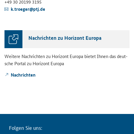
+49 30 20199 3195
k.tro­e­ger@ptj.de
Nach­rich­ten zu Ho­ri­zont Eu­ro­pa
Wei­te­re Nach­rich­ten zu Ho­ri­zont Eu­ro­pa bie­tet Ihnen das deut­
sche Por­tal zu Ho­ri­zont Eu­ro­pa
Nach­rich­ten
Fol­gen Sie uns: