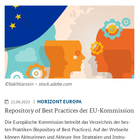
©bakhti­arz­e­in – stock.adobe.com
HO­RI­ZONT EU­RO­PA
21.06.2023
Re­po­si­to­ry of Best Prac­ti­ces der EU-​Kommission
Die Eu­ro­päi­sche Kom­mis­si­on be­treibt das Ver­zeich­nis der bes­
ten Prak­ti­ken (
Repository of Best Practices
). Auf der Web­sei­te
kön­nen Ak­teu­rin­nen und Ak­teu­re ihre Stra­te­gien und In­stru­