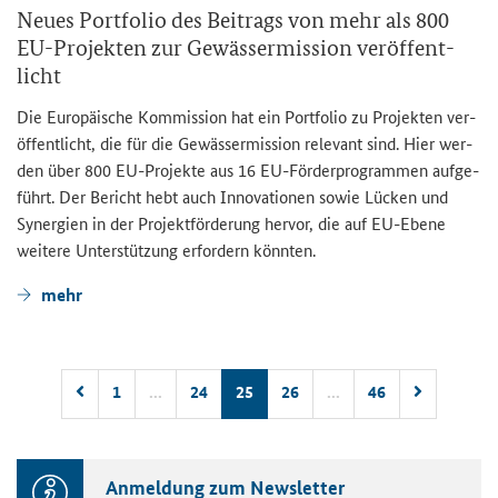
Neues Port­fo­lio des Bei­trags von mehr als 800
EU-​Projekten zur Ge­wäs­ser­mis­si­on ver­öf­fent­
licht
Die Eu­ro­päi­sche Kom­mis­si­on hat ein Port­fo­lio zu Pro­jek­ten ver­
öf­fent­licht, die für die Ge­wäs­ser­mis­si­on re­le­vant sind. Hier wer­
den über 800 EU-​Projekte aus 16 EU-​Förderprogrammen auf­ge­
führt. Der Be­richt hebt auch In­no­va­tio­nen sowie Lü­cken und
Syn­er­gien in der Pro­jekt­för­de­rung her­vor, die auf EU-​Ebene
wei­te­re Un­ter­stüt­zung er­for­dern könn­ten.
mehr
1
...
24
25
26
...
46
An­mel­dung zum News­let­ter