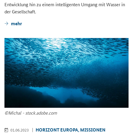
Ent­wick­lung hin zu einem in­tel­li­gen­ten Um­gang mit Was­ser in
der Ge­sell­schaft.
mehr
©Mi­chal - stock.adobe.com
HO­RI­ZONT EU­RO­PA, MIS­SIO­NEN
01.06.2023