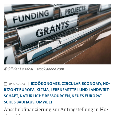
©Oli­vi­er Le Moal - stock.adobe.com
BIO­ÖKO­NO­MIE, CIR­CU­LAR ECO­NO­MY, HO­
05.07.2023
RI­ZONT EU­RO­PA, KLIMA, LE­BENS­MIT­TEL UND LAND­WIRT­
SCHAFT, NA­TÜR­LI­CHE RES­SOUR­CEN, NEUES EU­RO­PÄI­
SCHES BAU­HAUS, UM­WELT
An­schub­fi­nan­zie­rung zur An­trag­stel­lung in Ho­