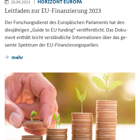
HO­RI­ZONT EU­RO­PA
26.06.2023
Leit­fa­den zur EU-​Finanzierung 2023
Der For­schungs­dienst des Eu­ro­päi­schen Par­la­ments hat den
dies­jäh­ri­gen „
Guide to EU funding
“ ver­öf­fent­licht. Das Do­ku­
ment ent­hält leicht ver­ständ­li­che In­for­ma­tio­nen über das ge­
sam­te Spek­trum der EU-​Finanzierungsquellen.
mehr