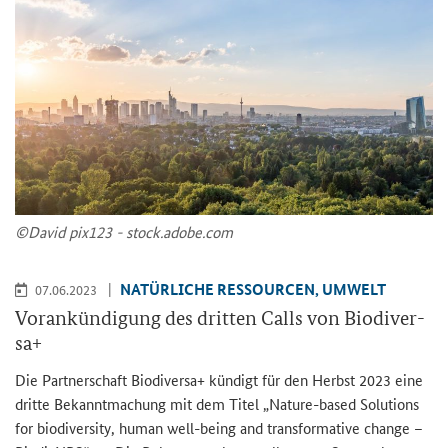
©David pix123 - stock.adobe.com
NA­TÜR­LI­CHE RES­SOUR­CEN, UM­WELT
07.06.2023
Vor­ankün­di­gung des drit­ten Calls von Bio­di­ver­
sa+
Die Part­ner­schaft Bio­di­ver­sa+ kün­digt für den Herbst 2023 eine
drit­te Be­kannt­ma­chung mit dem Titel „
Nature-based Solutions
for biodiversity, human well-being and transformative change
–