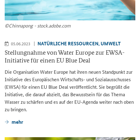
©Chin­na­pong - stock.adobe.com
NA­TÜR­LI­CHE RES­SOUR­CEN, UM­WELT
05.06.2023
Stel­lung­nah­me von Water Eu­ro­pe zur EWSA-​
Initiative für einen EU Blue Deal
Die Or­ga­ni­sa­ti­on
Water Europe
hat ihren neuen Stand­punkt zur
In­itia­ti­ve des Eu­ro­päi­schen Wirtschafts-​ und So­zi­al­aus­schus­ses
(EWSA) für einen EU
Blue Deal
ver­öf­fent­licht. Sie be­grüßt die
In­itia­ti­ve, die dar­auf ab­zielt, das Be­wusst­sein für das Thema
Was­ser zu schär­fen und es auf der EU-​Agenda wei­ter nach oben
zu brin­gen.
mehr