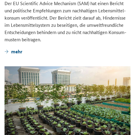
Der
EU Scientific Advice Mechanism (SAM)
hat einen Be­richt
und po­li­ti­sche Emp­feh­lun­gen zum nach­hal­ti­gen Le­bens­mit­tel­
kon­sum ver­öf­fent­licht. Der Be­richt zielt dar­auf ab, Hin­der­nis­se
im Le­bens­mit­tel­sys­tem zu be­sei­ti­gen, die um­welt­freund­li­che
Ent­schei­dun­gen be­hin­dern und zu nicht nach­hal­ti­gen Kon­sum­
mus­tern bei­tra­gen.
mehr