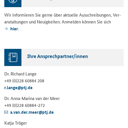
Wir in­for­mie­ren Sie gerne über ak­tu­el­le Aus­schrei­bun­gen, Ver­
an­stal­tun­gen und Neu­ig­kei­ten. An­mel­den kön­nen Sie sich
hier
.
Ihre An­sprech­part­ner/innen
Dr. Ri­chard Lange
+49 (0)228 60884 208
r.lange@ptj.de
Dr. Anna-​Marina van der Meer
+49 (0)228 60884-​272
a.van.der.meer@ptj.de
Katja Trö­ger