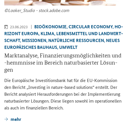
©Loo­ker_­Stu­dio - stock.adobe.com
BIO­ÖKO­NO­MIE, CIR­CU­LAR ECO­NO­MY, HO­
23.06.2023
RI­ZONT EU­RO­PA, KLIMA, LE­BENS­MIT­TEL UND LAND­WIRT­
SCHAFT, MIS­SIO­NEN, NA­TÜR­LI­CHE RES­SOUR­CEN, NEUES
EU­RO­PÄI­SCHES BAU­HAUS, UM­WELT
Markt­ana­ly­se, Fi­nan­zie­rungs­mög­lich­kei­ten und
-​hemmnisse im Be­reich na­tur­ba­sier­ter Lö­sun­
gen
Die Eu­ro­päi­sche In­ves­ti­ti­ons­bank hat für die EU-​Kommission
den Be­richt „
Investing in nature-based solutions
“ er­stellt. Der
Be­richt ana­ly­siert Her­aus­for­de­run­gen bei der Im­ple­men­tie­rung
na­tur­ba­sier­ter Lö­sun­gen. Diese lie­gen so­wohl im ope­ra­tio­nel­len
als auch im fi­nan­zi­el­len Be­reich.
mehr