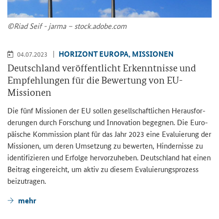
©Riad Seif - jarma – stock.adobe.com
HO­RI­ZONT EU­RO­PA, MIS­SIO­NEN
04.07.2023
Deutsch­land ver­öf­fent­licht Er­kennt­nis­se und
Emp­feh­lun­gen für die Be­wer­tung von EU-​
Missionen
Die fünf Mis­sio­nen der EU sol­len ge­sell­schaft­li­chen Her­aus­for­
de­run­gen durch For­schung und In­no­va­ti­on be­geg­nen. Die Eu­ro­
päi­sche Kom­mis­si­on plant für das Jahr 2023 eine Eva­lu­ie­rung der
Mis­sio­nen, um deren Um­set­zung zu be­wer­ten, Hin­der­nis­se zu
iden­ti­fi­zie­ren und Er­fol­ge her­vor­zu­he­ben. Deutsch­land hat einen
Bei­trag ein­ge­reicht, um aktiv zu die­sem Eva­lu­ie­rungs­pro­zess
bei­zu­tra­gen.
mehr