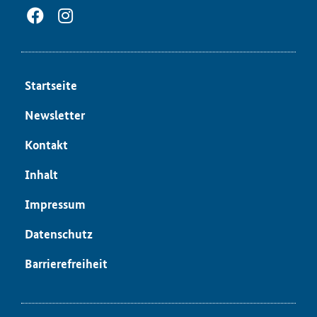
Start­sei­te
News­let­ter
Kon­takt
In­halt
Im­pres­sum
Da­ten­schutz
Bar­rie­re­frei­heit