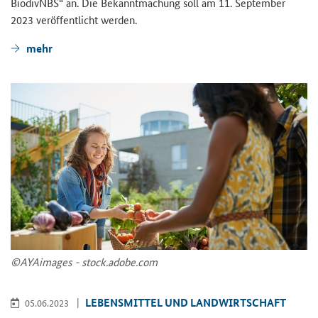
Bio­div­NBS“ an. Die Be­kannt­ma­chung soll am 11. Sep­tem­ber
2023 ver­öf­fent­licht wer­den.
mehr
©AYAi­mages - stock.adobe.com
LE­BENS­MIT­TEL UND LAND­WIRT­SCHAFT
05.06.2023