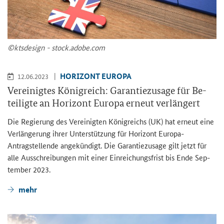
©kts­de­sign - stock.adobe.com
HO­RI­ZONT EU­RO­PA
12.06.2023
Ver­ei­nig­tes Kö­nig­reich: Ga­ran­tie­zu­sa­ge für Be­
tei­lig­te an Ho­ri­zont Eu­ro­pa er­neut ver­län­gert
Die Re­gie­rung des Ver­ei­nig­ten Kö­nig­reichs (UK) hat er­neut eine
Ver­län­ge­rung ihrer Un­ter­stüt­zung für Ho­ri­zont Europa-​
Antragstellende an­ge­kün­digt. Die Ga­ran­tie­zu­sa­ge gilt jetzt für
alle Aus­schrei­bun­gen mit einer Ein­rei­chungs­frist bis Ende Sep­
tem­ber 2023.
mehr