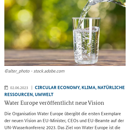
©al­ter_­pho­to - stock.adobe.com
CIR­CU­LAR ECO­NO­MY, KLIMA, NA­TÜR­LI­CHE
02.06.2023
RES­SOUR­CEN, UM­WELT
Water Eu­ro­pe ver­öf­fent­licht neue Vi­si­on
Die Or­ga­ni­sa­ti­on Water Eu­ro­pe über­gibt die ers­ten Ex­em­pla­re
der neuen Vi­si­on an EU-​Minister, CEOs und EU-​Beamte auf der
UN-​Wasserkonferenz 2023. Das Ziel von Water Eu­ro­pe ist die