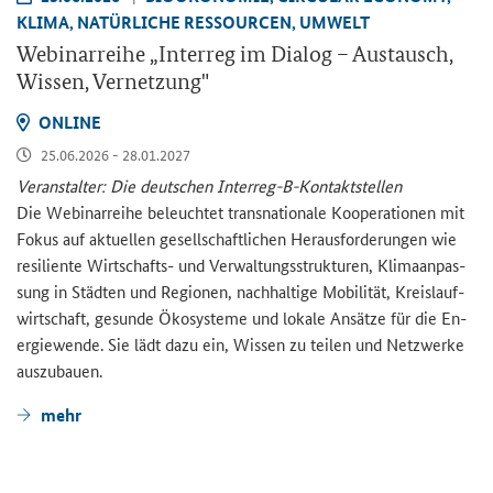
KLIMA, NA­TÜR­LI­CHE RES­SOUR­CEN, UM­WELT
We­bi­nar­rei­he „
Interreg
im Dia­log – Aus­tausch,
Wis­sen, Ver­net­zung"
ON­LINE
25.06.2026 - 28.01.2027
Ver­an­stal­ter: Die deut­schen Interreg-​B-Kontaktstellen
Die We­bi­nar­rei­he be­leuch­tet trans­na­tio­na­le Ko­ope­ra­tio­nen mit
Fokus auf ak­tu­el­len ge­sell­schaft­li­chen Her­aus­for­de­run­gen wie
re­si­li­en­te Wirtschafts-​ und Ver­wal­tungs­struk­tu­ren, Kli­ma­an­pas­
sung in Städ­ten und Re­gio­nen, nach­hal­ti­ge Mo­bi­li­tät, Kreis­lauf­
wirt­schaft, ge­sun­de Öko­sys­te­me und lo­ka­le An­sät­ze für die En­
er­gie­wen­de. Sie lädt dazu ein, Wis­sen zu tei­len und Netz­wer­ke
aus­zu­bau­en.
mehr