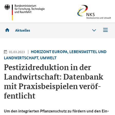
Aktuelles
HO­RI­ZONT EU­RO­PA, LE­BENS­MIT­TEL UND
01.03.2023
LAND­WIRT­SCHAFT, UM­WELT
Pes­ti­zid­re­duk­ti­on in der
Land­wirt­schaft: Da­ten­bank
mit Pra­xis­bei­spie­len ver­öf­
fent­licht
Um den in­te­grier­ten Pflan­zen­schutz zu för­dern und den Ein­