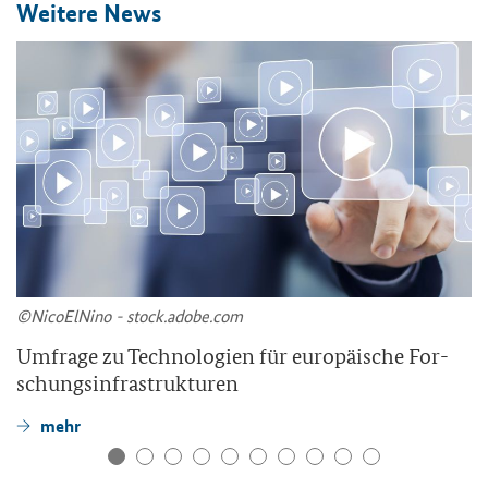
Wei­te­re News
©Ni­co­ElNi­no - stock.adobe.com
Um­fra­ge zu Tech­no­lo­gien für eu­ro­päi­sche For­
schungs­in­fra­struk­tu­ren
mehr