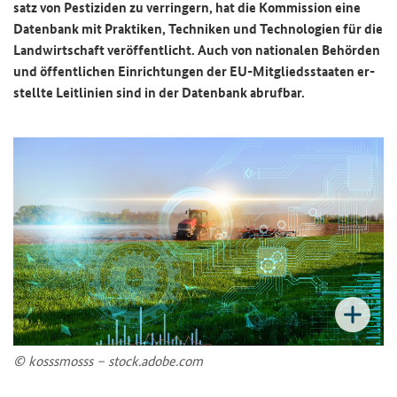
satz von Pes­ti­zi­den zu ver­rin­gern, hat die Kom­mis­si­on eine
Da­ten­bank mit Prak­ti­ken, Tech­ni­ken und Tech­no­lo­gien für die
Land­wirt­schaft ver­öf­fent­licht. Auch von na­tio­na­len Be­hör­den
und öf­fent­li­chen Ein­rich­tun­gen der EU-​Mitgliedsstaaten er­
stell­te Leit­li­ni­en sind in der Da­ten­bank ab­ruf­bar.
© koss­smosss – stock.adobe.com