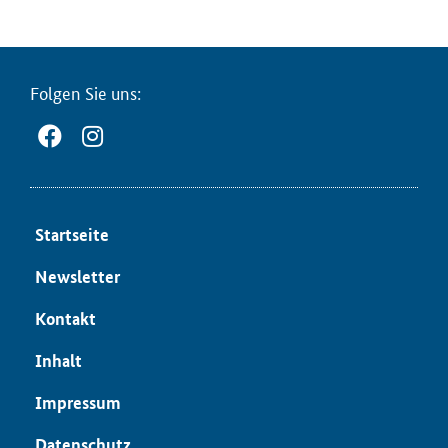
Fol­gen Sie uns:
Start­sei­te
News­let­ter
Kon­takt
In­halt
Im­pres­sum
Da­ten­schutz