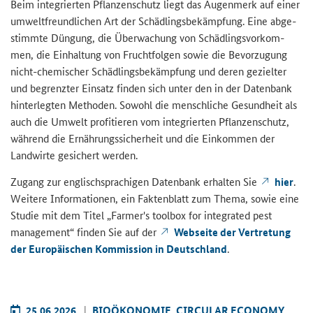
Beim in­te­grier­ten Pflan­zen­schutz liegt das Au­gen­merk auf einer
um­welt­freund­li­chen Art der Schäd­lings­be­kämp­fung. Eine ab­ge­
stimm­te Dün­gung, die Über­wa­chung von Schäd­lings­vor­kom­
men, die Ein­hal­tung von Frucht­fol­gen sowie die Be­vor­zu­gung
nicht-​chemischer Schäd­lings­be­kämp­fung und deren ge­ziel­ter
und be­grenz­ter Ein­satz fin­den sich unter den in der Da­ten­bank
hin­ter­leg­ten Me­tho­den. So­wohl die mensch­li­che Ge­sund­heit als
auch die Um­welt pro­fi­tie­ren vom in­te­grier­ten Pflan­zen­schutz,
wäh­rend die Er­näh­rungs­si­cher­heit und die Ein­kom­men der
Land­wir­te ge­si­chert wer­den.
Zu­gang zur eng­lisch­spra­chi­gen Da­ten­bank er­hal­ten Sie
hier
.
Wei­te­re In­for­ma­tio­nen, ein Fak­ten­blatt zum Thema, sowie eine
Stu­die mit dem Titel „
Farmer's toolbox for integrated pest
management
“ fin­den Sie auf der
Web­sei­te der Ver­tre­tung
der Eu­ro­päi­schen Kom­mis­si­on in Deutsch­land
.
25.06.2026
BIO­ÖKO­NO­MIE, CIR­CU­LAR ECO­NO­MY,