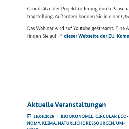
Grund­sät­ze der Pro­jekt­för­de­rung durch Pau­sch
trag­stel­lung. Au­ßer­dem kön­nen Sie in einer
Q&A
Das We­bi­nar wird auf
Youtube
ge­streamt. Eine An
fin­den Sie auf
die­ser Web­sei­te der EU-​Kom
Ak­tu­el­le Ver­an­stal­tun­gen
AR ECO­
25.06.2026
BIO­ÖKO­NO­MIE, CIR­CU­LAR ECO­
TEL UND
NO­MY, KLIMA, NA­TÜR­LI­CHE RES­SOUR­CEN, UM­