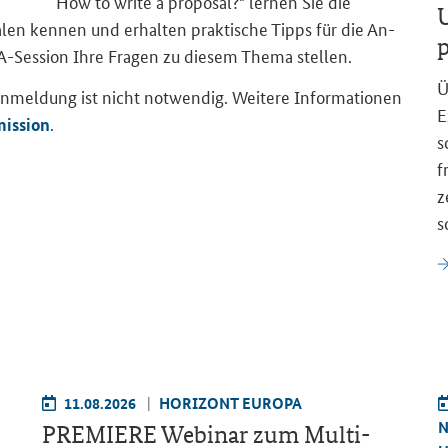
How to write a proposal?"
ler­nen Sie die
U
a­len ken­nen und er­hal­ten prak­ti­sche Tipps für die An­
p
-Session
Ihre Fra­gen zu die­sem Thema stel­len.
Ü
­mel­dung ist nicht not­wen­dig. Wei­te­re In­for­ma­tio­nen
E
.
mission
s
f
z
s
11.08.2026
HO­RI­ZONT EU­RO­PA
N
PRE­MIE­RE We­bi­nar zum
Multi-