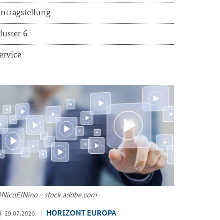
n­trag­stel­lung
lus­ter 6
er­vice
Ni­co­ElNi­no - stock.adobe.com
HO­RI­ZONT EU­RO­PA
29.07.2026