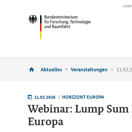
START
11.02.
Aktuelles
Veranstaltungen
11.02.2026
HO­RI­ZONT EU­RO­PA
We­bi­nar:
Lump Sum 
Eu­ro­pa