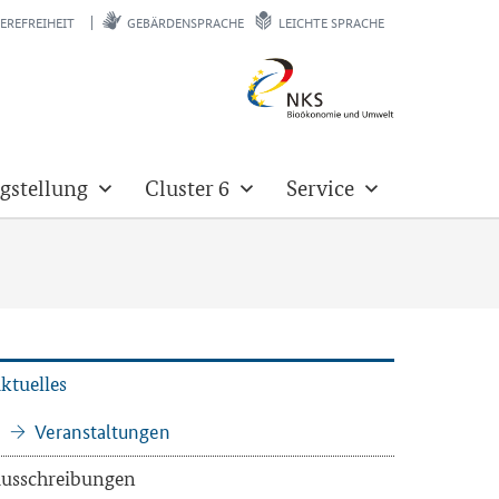
EREFREIHEIT
GEBÄRDENSPRACHE
LEICHTE SPRACHE
gstellung
Cluster 6
Service
k­tu­el­les
Ver­an­stal­tun­gen
us­schrei­bun­gen