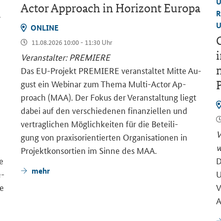
U
Actor Approach
in Ho­ri­zont Eu­ro­pa
R
–
U
ON­LINE
G
11.08.2026 10:00 - 11:30 Uhr
i
Ver­an­stal­ter: PRE­MIE­RE
m
Das EU-​Projekt PRE­MIE­RE ver­an­stal­tet Mitte Au­
gust ein We­bi­nar zum Thema Multi-​Actor Ap­
proach (MAA). Der Fokus der Ver­an­stal­tung liegt
dabei auf den ver­schie­de­nen fi­nan­zi­el­len und
ver­trag­li­chen Mög­lich­kei­ten für die Be­tei­li­
V
gung von pra­xis­ori­en­tier­ten Or­ga­ni­sa­tio­nen in
w
Pro­jekt­kon­sor­ti­en im Sinne des MAA.
ge
D
mehr
e­
U
ie
V
A