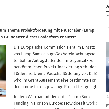
A
C
S
zum Thema Pro­jekt­för­de­rung mit Pau­scha­len (
Lump
n Grund­sät­ze die­ser För­der­form er­läu­tert.
Die Eu­ro­päi­sche Kom­mis­si­on sieht im Ein­satz
von
Lump Sums
ein gro­ßes Ver­ein­fa­chungs­po­
ten­ti­al für An­trag­stel­len­de. Im Ge­gen­satz zur
her­kömm­li­chen Pro­jekt­fi­nan­zie­rung sieht der
För­der­an­satz eine Pau­schal­för­de­rung vor. Dafür
wird im
Grant Agreement
eine be­stimm­te För­
der­sum­me für das je­wei­li­ge Pro­jekt fest­ge­legt.
In dem We­bi­nar mit dem Titel
"Lump Sum
©
Funding in Horizon Europe: How does it work?