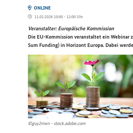
ON­LINE
11.02.2026 10:00 - 12:00 Uhr
Ver­an­stal­ter: Eu­ro­päi­sche Kom­mis­si­on
Die EU-​Kommission ver­an­stal­tet ein We­bi­nar 
Sum Funding
) in Ho­ri­zont Eu­ro­pa. Dabei wer­de
©guy2men - stock.adobe.com