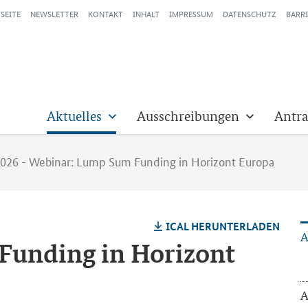
SEITE
NEWSLETTER
KONTAKT
INHALT
IMPRESSUM
DATENSCHUTZ
BARRI
Aktuelles
Ausschreibungen
Antra
2026 - Webinar: Lump Sum Funding in Horizont Europa
ICAL HER­UN­TER­LA­DEN
A
Funding
in Ho­ri­zont
A