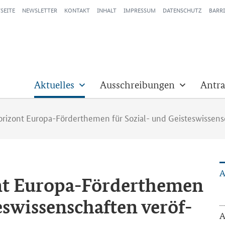
SEITE
NEWSLETTER
KONTAKT
INHALT
IMPRESSUM
DATENSCHUTZ
BARRI
Aktuelles
Ausschreibungen
Antra
orizont Europa-Förderthemen für Sozial- und Geisteswissens
A
zont Europa-​Förderthemen
s­wis­sen­schaf­ten ver­öf­
A