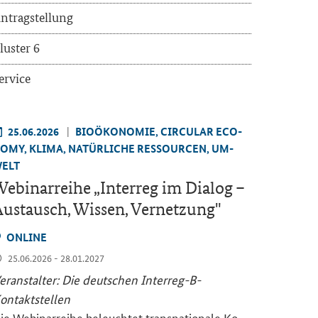
n­trag­stel­lung
lus­ter 6
er­vice
25.06.2026
BIO­ÖKO­NO­MIE, CIR­CU­LAR ECO­
O­MY, KLIMA, NA­TÜR­LI­CHE RES­SOUR­CEN, UM­
ELT
e­bi­nar­rei­he „
Interreg
im Dia­log –
us­tausch, Wis­sen, Ver­net­zung"
ON­LINE
25.06.2026 - 28.01.2027
er­an­stal­ter: Die deut­schen Interreg-​B-
ontaktstellen
ie We­bi­nar­rei­he be­leuch­tet trans­na­tio­na­le Ko­