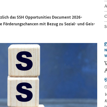
A
C
­lich das
SSH Opportunities Document 2026-
n­de För­de­rungs­chan­cen mit Bezug zu Sozial-​ und Geis­
S
N
W
W
A
V
K
D