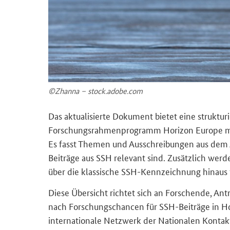
©Zhan­na – stock.adobe.com
Das ak­tua­li­sier­te Do­ku­ment bie­tet eine struk­tu­
For­schungs­rah­men­pro­gramm Ho­ri­zon Eu­ro­pe mi
Es fasst The­men und Aus­schrei­bun­gen aus dem
Bei­trä­ge aus SSH re­le­vant sind. Zu­sätz­lich wer
über die klas­si­sche SSH-​Kennzeichnung hin­aus für
Diese Über­sicht rich­tet sich an For­schen­de, An­trag
nach For­schungs­chan­cen für SSH-​Beiträge in Ho
in­ter­na­tio­na­le Netz­werk der Na­tio­na­len Kon­tak