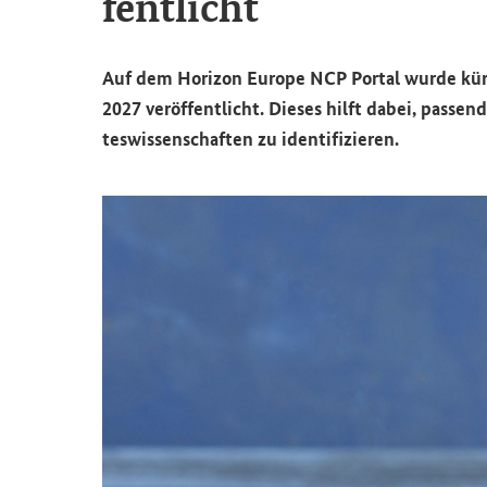
fent­licht
Auf dem
Horizon Europe NCP Portal
wurde kürz
2027
ver­öf­fent­licht. Die­ses hilft dabei, pas­se
tes­wis­sen­schaf­ten zu iden­ti­fi­zie­ren.