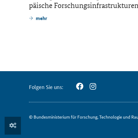
r­
päi­sche For­schungs­in­fra­struk­tu­re
in die
mehr
Fol­gen Sie uns:
© Bun­des­mi­nis­te­ri­um für ­For­schung, Tech­no­lo­gie und Ra