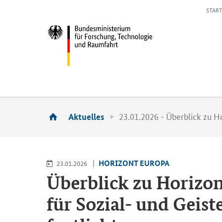
START
23.01.2026 - Überblick zu H
Aktuelles
HO­RI­ZONT EU­RO­PA
23.01.2026
Über­blick zu Ho­ri­
für Sozial-​ und Geis­te