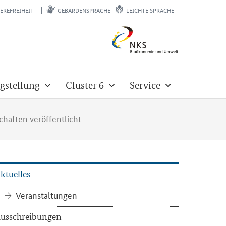
EREFREIHEIT
GEBÄRDENSPRACHE
LEICHTE SPRACHE
gstellung
Cluster 6
Service
chaften veröffentlicht
k­tu­el­les
Ver­an­stal­tun­gen
us­schrei­bun­gen