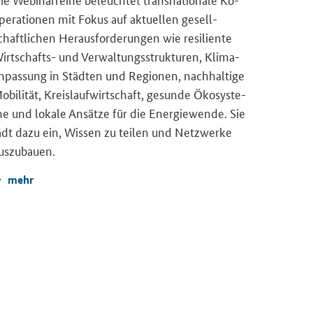
pe­ra­tio­nen mit Fokus auf ak­tu­el­len ge­sell­
chaft­li­chen Her­aus­for­de­run­gen wie re­si­li­en­te
irtschafts-​ und Ver­wal­tungs­struk­tu­ren, Kli­ma­
n­pas­sung in Städ­ten und Re­gio­nen, nach­hal­ti­ge
o­bi­li­tät, Kreis­lauf­wirt­schaft, ge­sun­de Öko­sys­te­
e und lo­ka­le An­sät­ze für die En­er­gie­wen­de. Sie
ädt dazu ein, Wis­sen zu tei­len und Netz­wer­ke
us­zu­bau­en.
mehr