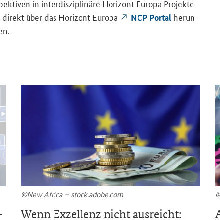
­ti­ven in in­ter­dis­zi­pli­nä­re Ho­ri­zont Eu­ro­pa Pro­jek­te
t di­rekt über das Ho­ri­zont Eu­ro­pa
her­un­
NCP Portal
en.
©New Af­ri­ca – stock.adobe.com
©
­
Wenn Ex­zel­lenz nicht aus­reicht:
A