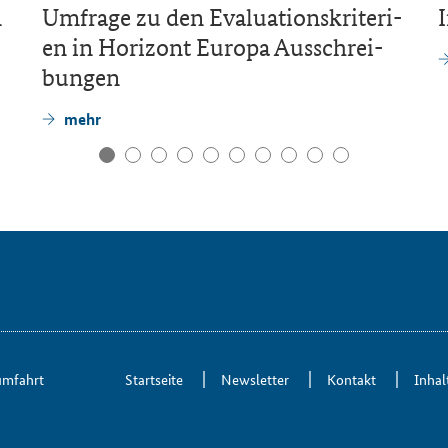
n
Um­fra­ge zu den Eva­lua­ti­ons­kri­te­ri­
en in Ho­ri­zont Eu­ro­pa Aus­schrei­
bun­gen
mehr
um­fahrt
Start­sei­te
News­let­ter
Kon­takt
In­hal