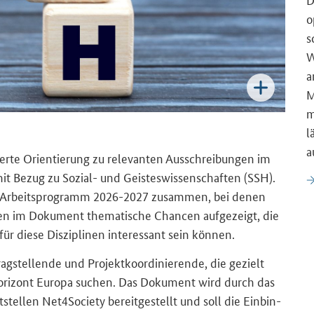
o
s
W
a
M
m
l
a
rier­te Ori­en­tie­rung zu re­le­van­ten Aus­schrei­bun­gen im
t Bezug zu Sozial-​ und Geis­tes­wis­sen­schaf­ten (SSH).
 Ar­beits­pro­gramm 2026-​2027 zu­sam­men, bei denen
­den im Do­ku­ment the­ma­ti­sche Chan­cen auf­ge­zeigt, die
 diese Dis­zi­pli­nen in­ter­es­sant sein kön­nen.
­stel­len­de und Pro­jekt­ko­or­di­nie­ren­de, die ge­zielt
­ri­zont Eu­ro­pa su­chen. Das Do­ku­ment wird durch das
t­stel­len
Net4Society
be­reit­ge­stellt und soll die Ein­bin­