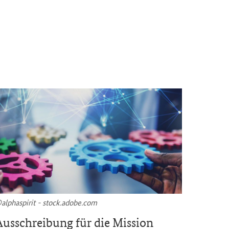
al­pha­spi­rit - stock.adobe.com
©Scotch 
us­schrei­bung für die
Mission
Neues