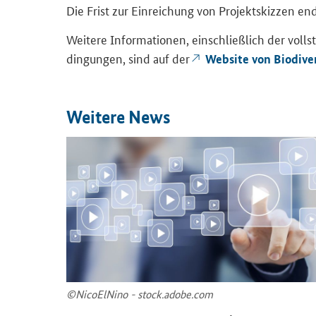
Die Frist zur Ein­rei­chung von Pro­jekt­skiz­zen 
Wei­te­re In­for­ma­tio­nen, ein­schließ­lich der voll­
din­gun­gen, sind auf der
Web­site von Bio­di­ver
Wei­te­re News
©Ni­co­ElNi­no - stock.adobe.com