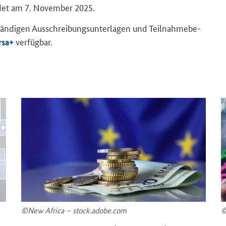
endet am 7. No­vem­ber 2025.
stän­di­gen Aus­schrei­bungs­un­ter­la­gen und Teil­nah­me­be­
ver­füg­bar.
­sa+
©New Af­ri­ca – stock.adobe.com
©