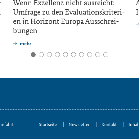
­
Wenn Ex­zel­lenz nicht aus­reicht:
A
n
Um­fra­ge zu den Eva­lua­ti­ons­kri­te­ri­
en in Ho­ri­zont Eu­ro­pa Aus­schrei­
bun­gen
mehr
um­fahrt
Start­sei­te
News­let­ter
Kon­takt
In­hal