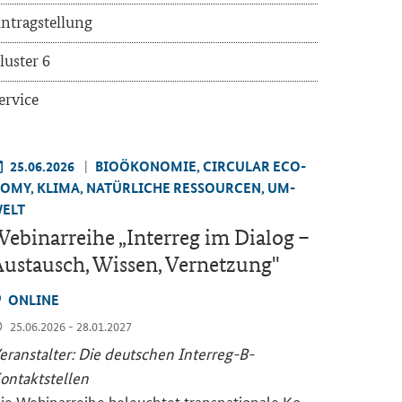
n­trag­stel­lung
lus­ter 6
er­vice
25.06.2026
BIO­ÖKO­NO­MIE, CIR­CU­LAR ECO­
O­MY, KLIMA, NA­TÜR­LI­CHE RES­SOUR­CEN, UM­
ELT
e­bi­nar­rei­he „
Interreg
im Dia­log –
us­tausch, Wis­sen, Ver­net­zung"
ON­LINE
25.06.2026 - 28.01.2027
er­an­stal­ter: Die deut­schen Interreg-​B-
ontaktstellen
ie We­bi­nar­rei­he be­leuch­tet trans­na­tio­na­le Ko­