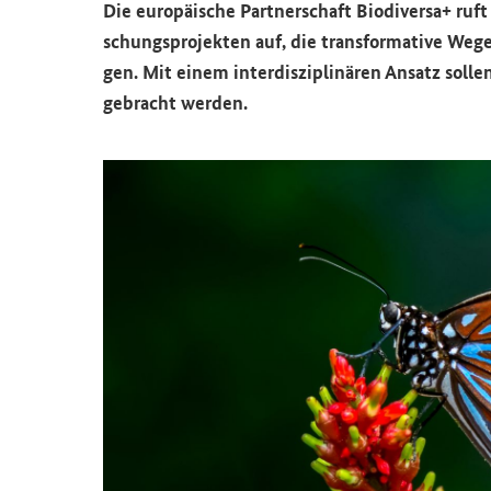
Die eu­ro­päi­sche Part­ner­schaft Bio­di­ver­sa+ ru
schungs­pro­jek­ten auf, die trans­for­ma­ti­ve Wege 
gen.
Mit einem in­ter­dis­zi­pli­nä­ren An­satz sol­l
ge­bracht wer­den.