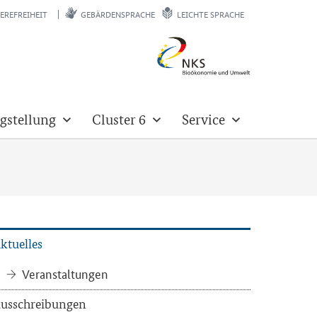
EREFREIHEIT
GEBÄRDENSPRACHE
LEICHTE SPRACHE
gstellung
Cluster 6
Service
k­tu­el­les
Ver­an­stal­tun­gen
us­schrei­bun­gen