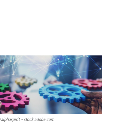
al­pha­spi­rit - stock.adobe.com
©Scotch 