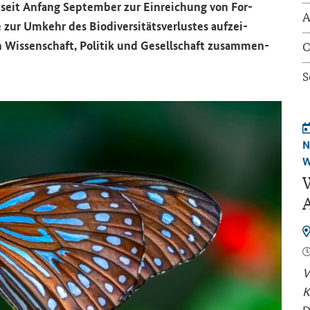
ft seit An­fang Sep­tem­ber zur Ein­rei­chung von For­
A
zur Um­kehr des Bio­di­ver­si­täts­ver­lus­tes auf­zei­
en Wis­sen­schaft, Po­li­tik und Ge­sell­schaft zu­sam­men­
C
S
N
W
W
A
V
K
D