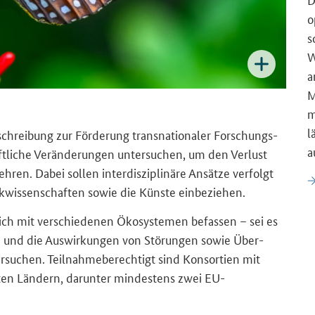
o
s
W
a
M
m
l
chrei­bung zur För­de­rung trans­na­tio­na­ler For­schungs­
a
aft­li­che Ver­än­de­run­gen un­ter­su­chen, um den Ver­lust
keh­ren.
Dabei sol­len in­ter­dis­zi­pli­nä­re An­sät­ze ver­folgt
k­wis­sen­schaf­ten sowie die Küns­te ein­be­zie­hen.
sich mit ver­schie­de­nen Öko­sys­te­men be­fas­sen – sei es
ch – und die Aus­wir­kun­gen von Stö­run­gen sowie Über­
r­su­chen.
Teil­nah­me­be­rech­tigt sind Kon­sor­ti­en mit
ig­ten Län­dern, dar­un­ter min­des­tens zwei EU-​