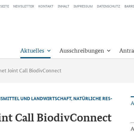
SEITE
NEWSLETTER
KONTAKT
INHALT
IMPRESSUM
DATENSCHUTZ
BARRI
Aktuelles
Ausschreibungen
Antra
net Joint Call BiodivConnect
NS­MIT­TEL UND LAND­WIRT­SCHAFT, NA­TÜR­LI­CHE RES­
A
int Call BiodivConnect
A