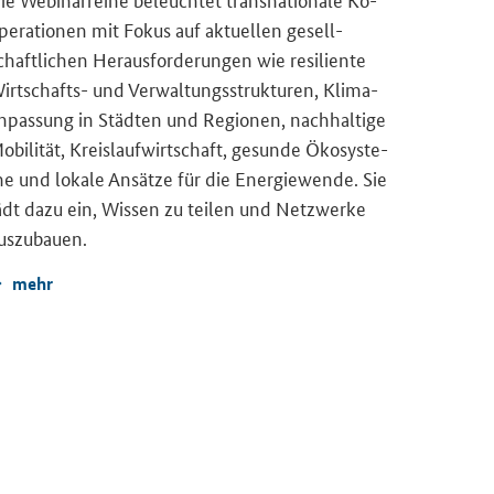
pe­ra­tio­nen mit Fokus auf ak­tu­el­len ge­sell­
chaft­li­chen Her­aus­for­de­run­gen wie re­si­li­en­te
irtschafts-​ und Ver­wal­tungs­struk­tu­ren, Kli­ma­
n­pas­sung in Städ­ten und Re­gio­nen, nach­hal­ti­ge
o­bi­li­tät, Kreis­lauf­wirt­schaft, ge­sun­de Öko­sys­te­
e und lo­ka­le An­sät­ze für die En­er­gie­wen­de. Sie
ädt dazu ein, Wis­sen zu tei­len und Netz­wer­ke
us­zu­bau­en.
mehr