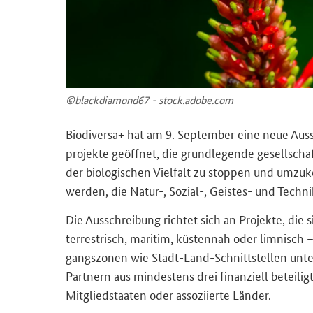
©blackdiamond67 - stock.adobe.com
Bio­di­ver­sa+ hat am 9. Sep­tem­ber eine neue Aus­s
pro­jek­te ge­öff­net, die grund­le­gen­de ge­sell­sch
der bio­lo­gi­schen Viel­falt zu stop­pen und um­zu­
wer­den, die Natur-​, Sozial-​, Geistes-​ und Tech­ni
Die Aus­schrei­bung rich­tet sich an Pro­jek­te, die 
ter­res­trisch, ma­ri­tim, küs­ten­nah oder lim­nis
gangs­zo­nen wie Stadt-​Land-Schnittstellen un­te
Part­nern aus min­des­tens drei fi­nan­zi­ell be­tei­l
Mitgliedstaaten oder as­so­zi­ier­te Län­der.