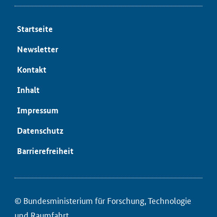
Start­sei­te
News­let­ter
Kon­takt
In­halt
Im­pres­sum
Da­ten­schutz
Bar­rie­re­frei­heit
© Bun­des­mi­nis­te­ri­um für ­For­schung, Tech­no­lo­gie
und Raum­fahrt