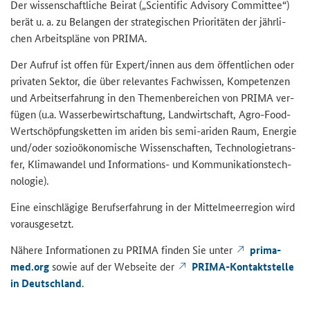
Der wis­sen­schaft­li­che Bei­rat („
Scientific Advisory Committee
“)
berät u. a. zu Be­lan­gen der stra­te­gi­schen Prio­ri­tä­ten der jähr­li­
chen Ar­beits­plä­ne von PRIMA.
Der Auf­ruf ist offen für Ex­pert/innen aus dem öf­fent­li­chen oder
pri­va­ten Sek­tor, die über re­le­van­tes Fach­wis­sen, Kom­pe­ten­zen
und Ar­beits­er­fah­rung in den The­men­be­rei­chen von PRIMA ver­
fü­gen (u.a. Was­ser­be­wirt­schaf­tung, Land­wirt­schaft, Agro-​Food-
Wertschöpfungsketten im ari­den bis semi-​ariden Raum, En­er­gie
und/oder so­zio­öko­no­mi­sche Wis­sen­schaf­ten, Tech­no­lo­gie­trans­
fer, Kli­ma­wan­del und Informations-​ und Kom­mu­ni­ka­ti­ons­tech­
no­lo­gie).
Eine ein­schlä­gi­ge Be­rufs­er­fah­rung in der Mit­tel­meer­re­gi­on wird
vor­aus­ge­setzt.
Nä­he­re In­for­ma­tio­nen zu PRIMA fin­den Sie unter
prima-​
med.org
sowie auf der Web­sei­te der
PRIMA-​Kontaktstelle
in Deutsch­land
.