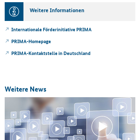
Wei­te­re In­for­ma­tio­nen
In­ter­na­tio­na­le För­der­initia­ti­ve PRIMA
PRIMA-​Homepage
PRIMA-​Kontaktstelle in Deutsch­land
Wei­te­re News