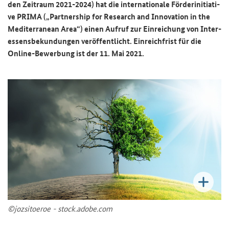
den Zeit­raum 2021-​2024) hat die in­ter­na­tio­na­le För­der­initia­ti­
ve PRIMA („
Partnership for Research and Innovation in the
Mediterranean Area
“) einen Auf­ruf zur Ein­rei­chung von In­ter­
es­sens­be­kun­dun­gen ver­öf­fent­licht. Ein­reich­frist für die
Online-​Bewerbung ist der 11. Mai 2021.
©joz­si­to­eroe - stock.adobe.com