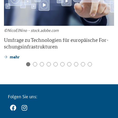
©Ni­co­ElNi­no - stock.adobe.com
Um­fra­ge zu Tech­no­lo­gien für eu­ro­päi­sche For­
schungs­in­fra­struk­tu­ren
mehr
Fol­gen Sie uns: