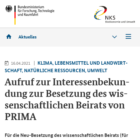
Aktuelles
KLIMA, LE­BENS­MIT­TEL UND LAND­WIRT­
16.04.2021
SCHAFT, NA­TÜR­LI­CHE RES­SOUR­CEN, UM­WELT
Auf­ruf zur In­ter­es­sen­be­kun­
dung zur Be­set­zung des wis­
sen­schaft­li­chen Bei­rats von
PRIMA
Für die Neu-​Besetzung des wis­sen­schaft­li­chen Bei­rats (für