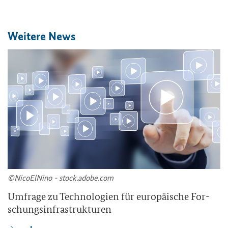
Wei­te­re News
©Ni­co­ElNi­no - stock.adobe.com
Um­fra­ge zu Tech­no­lo­gien für eu­ro­päi­sche For­
schungs­in­fra­struk­tu­ren