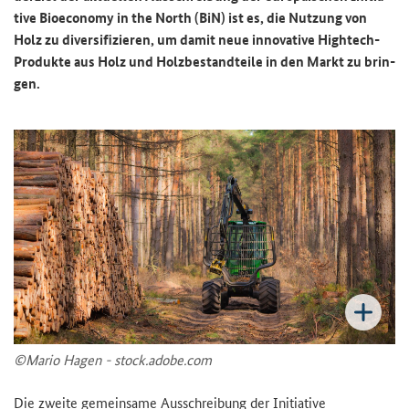
ti­ve
Bioeconomy in the North
(BiN) ist es, die Nut­zung von
Holz zu di­ver­si­fi­zie­ren, um damit neue in­no­va­ti­ve
Hightech
-​
Produkte aus Holz und Holz­be­stand­tei­le in den Markt zu brin­
gen.
©Mario Hagen - stock.adobe.com
Die zwei­te ge­mein­sa­me Aus­schrei­bung der In­itia­ti­ve