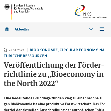
Aktuelles
BIO­ÖKO­NO­MIE, CIR­CU­LAR ECO­NO­MY, NA­
28.01.2022
TÜR­LI­CHE RES­SOUR­CEN
Ver­öf­fent­li­chung der För­der­
richt­li­nie zu „Bio­e­co­no­my in
the North 2022“
Eine be­deu­ten­de Grund­la­ge für den Weg zu einer nach­hal­ti­
gen Bio­öko­no­mie ist eine pro­duk­ti­ve Forst­wirt­schaft. Das För­
der­ziel der ak­tu­el­len Aus­schrei­bung der eu­ro­päi­schen In­itia­