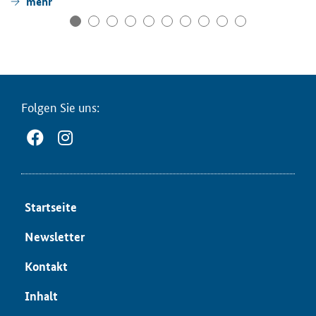
mehr
Fol­gen Sie uns:
Start­sei­te
News­let­ter
Kon­takt
In­halt