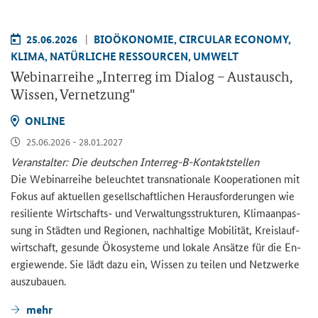
25.06.2026
BIO­ÖKO­NO­MIE, CIR­CU­LAR ECO­NO­MY,
KLIMA, NA­TÜR­LI­CHE RES­SOUR­CEN, UM­WELT
We­bi­nar­rei­he „
Interreg
im Dia­log – Aus­tausch,
Wis­sen, Ver­net­zung"
ON­LINE
25.06.2026 - 28.01.2027
Ver­an­stal­ter: Die deut­schen Interreg-​B-Kontaktstellen
Die We­bi­nar­rei­he be­leuch­tet trans­na­tio­na­le Ko­ope­ra­tio­nen mit
Fokus auf ak­tu­el­len ge­sell­schaft­li­chen Her­aus­for­de­run­gen wie
re­si­li­en­te Wirtschafts-​ und Ver­wal­tungs­struk­tu­ren, Kli­ma­an­pas­
sung in Städ­ten und Re­gio­nen, nach­hal­ti­ge Mo­bi­li­tät, Kreis­lauf­
wirt­schaft, ge­sun­de Öko­sys­te­me und lo­ka­le An­sät­ze für die En­
er­gie­wen­de. Sie lädt dazu ein, Wis­sen zu tei­len und Netz­wer­ke
aus­zu­bau­en.
mehr