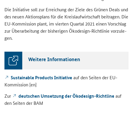
Die In­itia­ti­ve soll zur Er­rei­chung der Ziele des Grü­nen Deals und
des neuen Ak­ti­ons­plans für die Kreis­lauf­wirt­schaft bei­tra­gen. Die
EU-​Kommission plant, im vier­ten Quar­tal 2021 einen Vor­schlag
zur Über­ar­bei­tung der bis­he­ri­gen Ökodesign-​Richtlinie vor­zu­le­
gen.
Wei­te­re In­for­ma­tio­nen
Sus­tain­able Pro­ducts In­itia­ti­ve
auf den Sei­ten der EU-​
Kommission [en]
Zur
deut­schen Um­set­zung der Ökodesign-​Richtline
auf
den Sei­ten der BAM