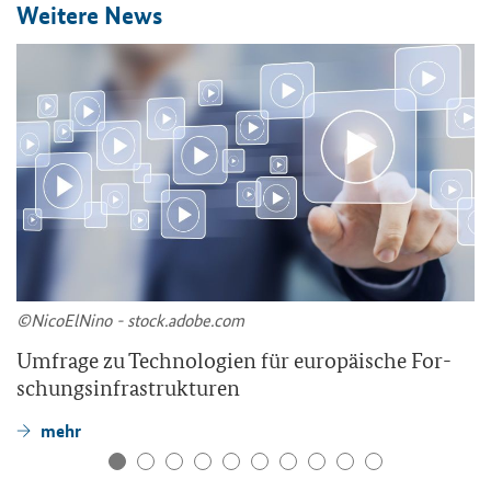
Wei­te­re News
©Ni­co­ElNi­no - stock.adobe.com
Um­fra­ge zu Tech­no­lo­gien für eu­ro­päi­sche For­
schungs­in­fra­struk­tu­ren
mehr