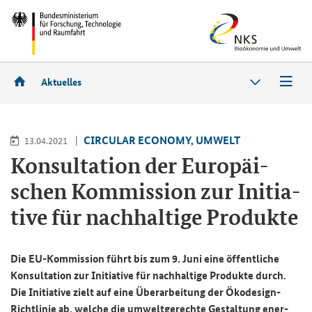
Aktuelles
CIR­CU­LAR ECO­NO­MY, UM­WELT
13.04.2021
Kon­sul­ta­ti­on der Eu­ro­päi­
schen Kom­mis­si­on zur In­itia­
ti­ve für nach­hal­ti­ge Pro­duk­te
Die EU-​Kommission führt bis zum 9. Juni eine öf­fent­li­che
Kon­sul­ta­ti­on zur In­itia­ti­ve für nach­hal­ti­ge Pro­duk­te durch.
Die In­itia­ti­ve zielt auf eine Über­ar­bei­tung der Ökodesign-​
Richtlinie ab, wel­che die um­welt­ge­rech­te Ge­stal­tung en­er­