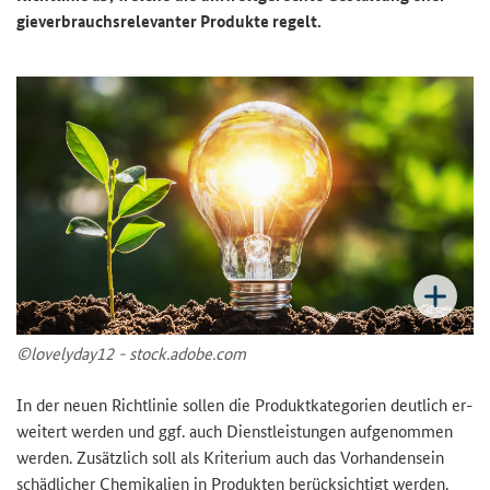
gie­ver­brauchs­re­le­van­ter Pro­duk­te re­gelt.
©lovelyday12 - stock.adobe.com
In der neuen Richt­li­nie sol­len die Pro­dukt­ka­te­go­rien deut­lich er­
wei­tert wer­den und ggf. auch Dienst­leis­tun­gen auf­ge­nom­men
wer­den. Zu­sätz­lich soll als Kri­te­ri­um auch das Vor­han­den­sein
schäd­li­cher Che­mi­ka­li­en in Pro­duk­ten be­rück­sich­tigt wer­den.