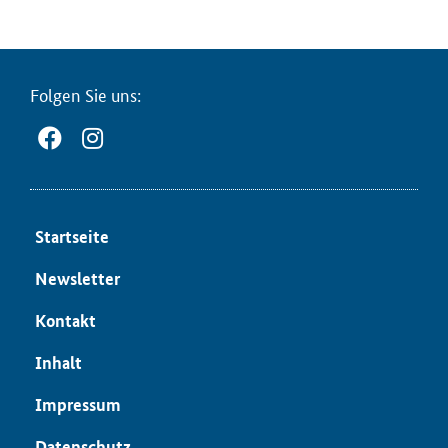
Fol­gen Sie uns:
Start­sei­te
News­let­ter
Kon­takt
In­halt
Im­pres­sum
Da­ten­schutz