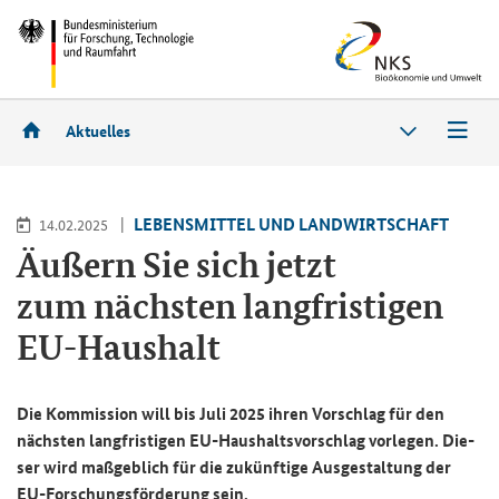
Aktuelles
LE­BENS­MIT­TEL UND LAND­WIRT­SCHAFT
14.02.2025
Äu­ßern Sie sich jetzt
zum nächs­ten lang­fris­ti­gen
EU-​Haushalt
Die Kom­mis­si­on will bis Juli 2025 ihren Vor­schlag für den
nächs­ten lang­fris­ti­gen EU-​Haushaltsvorschlag vor­le­gen. Die­
ser wird maß­geb­lich für die zu­künf­ti­ge Aus­ge­stal­tung der
EU-​Forschungsförderung sein.