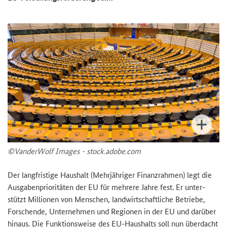
©Van­der­Wolf Images - stock.adobe.com
Der lang­fris­ti­ge Haus­halt (Mehr­jäh­ri­ger Fi­nanz­rah­men) legt die
Aus­ga­ben­prio­ri­tä­ten der EU für meh­re­re Jahre fest. Er un­ter­
stützt Mil­lio­nen von Men­schen, land­wirt­schaft­li­che Be­trie­be,
For­schen­de, Un­ter­neh­men und Re­gio­nen in der EU und dar­über
hin­aus. Die Funk­ti­ons­wei­se des EU-​Haushalts soll nun über­dacht