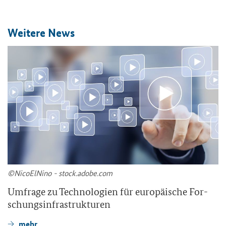
Wei­te­re News
©Ni­co­ElNi­no - stock.adobe.com
Um­fra­ge zu Tech­no­lo­gien für eu­ro­päi­sche For­
schungs­in­fra­struk­tu­ren
mehr