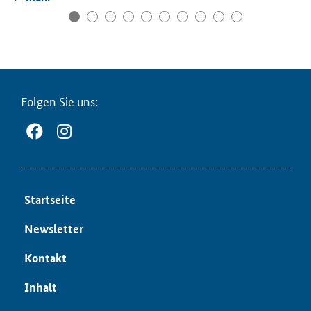
Fol­gen Sie uns:
Start­sei­te
News­let­ter
Kon­takt
In­halt