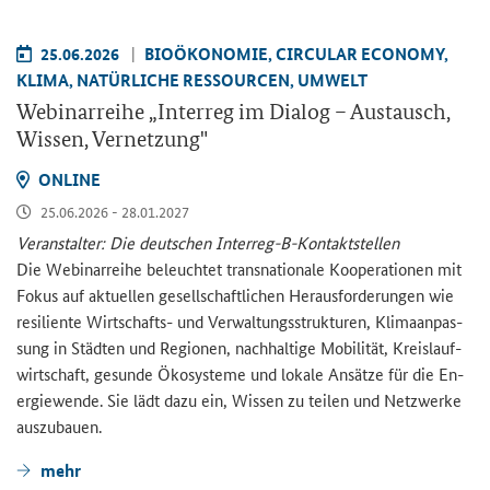
25.06.2026
BIO­ÖKO­NO­MIE, CIR­CU­LAR ECO­NO­MY,
KLIMA, NA­TÜR­LI­CHE RES­SOUR­CEN, UM­WELT
We­bi­nar­rei­he „
Interreg
im Dia­log – Aus­tausch,
Wis­sen, Ver­net­zung"
ON­LINE
25.06.2026 - 28.01.2027
Ver­an­stal­ter: Die deut­schen Interreg-​B-Kontaktstellen
Die We­bi­nar­rei­he be­leuch­tet trans­na­tio­na­le Ko­ope­ra­tio­nen mit
Fokus auf ak­tu­el­len ge­sell­schaft­li­chen Her­aus­for­de­run­gen wie
re­si­li­en­te Wirtschafts-​ und Ver­wal­tungs­struk­tu­ren, Kli­ma­an­pas­
sung in Städ­ten und Re­gio­nen, nach­hal­ti­ge Mo­bi­li­tät, Kreis­lauf­
wirt­schaft, ge­sun­de Öko­sys­te­me und lo­ka­le An­sät­ze für die En­
er­gie­wen­de. Sie lädt dazu ein, Wis­sen zu tei­len und Netz­wer­ke
aus­zu­bau­en.
mehr