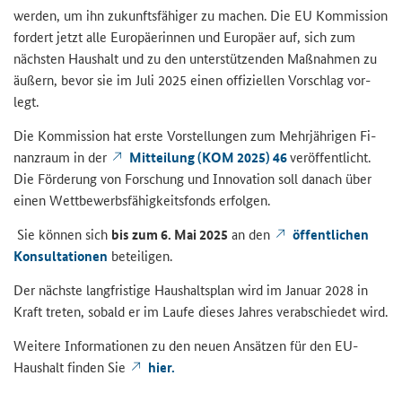
wer­den, um ihn zu­kunfts­fä­hi­ger zu ma­chen. Die EU Kom­mis­si­on
for­dert jetzt alle Eu­ro­päe­rin­nen und Eu­ro­pä­er auf, sich zum
nächs­ten Haus­halt und zu den un­ter­stüt­zen­den Maß­nah­men zu
äu­ßern, bevor sie im Juli 2025 einen of­fi­zi­el­len Vor­schlag vor­
legt.
Die Kom­mis­si­on hat erste Vor­stel­lun­gen zum Mehr­jäh­ri­gen Fi­
nanz­raum in der
Mit­tei­lung (KOM 2025) 46
ver­öf­fent­licht.
Die För­de­rung von For­schung und In­no­va­ti­on soll da­nach über
einen Wett­be­werbs­fä­hig­keits­fonds er­fol­gen.
Sie kön­nen sich
bis zum 6. Mai 2025
an den
öf­fent­li­chen
Kon­sul­ta­tio­nen
be­tei­li­gen.
Der nächs­te lang­fris­ti­ge Haus­halts­plan wird im Ja­nu­ar 2028 in
Kraft tre­ten, so­bald er im Laufe die­ses Jah­res ver­ab­schie­det wird.
Wei­te­re In­for­ma­tio­nen zu den neuen An­sät­zen für den EU-​
Haushalt fin­den Sie
hier.