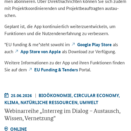
men abon­nie­ren. Über Di­rekt­nach­rich­ten kön­nen Sie sich zudem
mit Pro­jekt­ko­or­di­nie­ren­den und Pro­jekt­be­auf­trag­ten aus­tau­
schen.
Ge­plant ist, die App kon­ti­nu­ier­lich wei­ter­zu­ent­wi­ckeln, um
Funk­tio­nen und die Nut­zen­den­er­fah­rung zu ver­bes­sern.
"EU funding & me"
steht so­wohl im
Google Play Store
als
auch
App Store
von
Apple
als
Download
zur Ver­fü­gung.
Wei­te­re In­for­ma­tio­nen zu der App und ihren Funk­tio­nen fin­den
Sie auf dem
EU Funding & Tenders
Por­tal.
25.06.2026
BIO­ÖKO­NO­MIE, CIR­CU­LAR ECO­NO­MY,
KLIMA, NA­TÜR­LI­CHE RES­SOUR­CEN, UM­WELT
We­bi­nar­rei­he „
Interreg
im Dia­log – Aus­tausch,
Wis­sen, Ver­net­zung"
ON­LINE