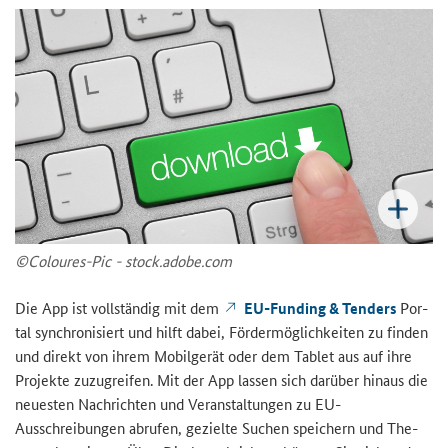
©Coloures-​Pic - stock.adobe.com
Die App ist voll­stän­dig mit dem
EU-Funding & Tenders
Por­
tal syn­chro­ni­siert und hilft dabei, För­der­mög­lich­kei­ten zu fin­den
und di­rekt von ihrem Mo­bil­ge­rät oder dem Ta­blet aus auf ihre
Pro­jek­te zu­zu­grei­fen. Mit der App las­sen sich dar­über hin­aus die
neu­es­ten Nach­rich­ten und Ver­an­stal­tun­gen zu EU-​
Ausschreibungen ab­ru­fen, ge­ziel­te Su­chen spei­chern und The­