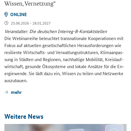
Wis­sen, Ver­net­zung"
ON­LINE
25.06.2026 - 28.01.2027
Ver­an­stal­ter: Die deut­schen Interreg-​B-Kontaktstellen
Die We­bi­nar­rei­he be­leuch­tet trans­na­tio­na­le Ko­ope­ra­tio­nen mit
Fokus auf ak­tu­el­len ge­sell­schaft­li­chen Her­aus­for­de­run­gen wie
re­si­li­en­te Wirtschafts-​ und Ver­wal­tungs­struk­tu­ren, Kli­ma­an­pas­
sung in Städ­ten und Re­gio­nen, nach­hal­ti­ge Mo­bi­li­tät, Kreis­lauf­
wirt­schaft, ge­sun­de Öko­sys­te­me und lo­ka­le An­sät­ze für die En­
er­gie­wen­de. Sie lädt dazu ein, Wis­sen zu tei­len und Netz­wer­ke
aus­zu­bau­en.
mehr
Wei­te­re News