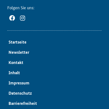
Fol­gen Sie uns:
Start­sei­te
News­let­ter
Kon­takt
In­halt
Im­pres­sum
Da­ten­schutz
Bar­rie­re­frei­heit