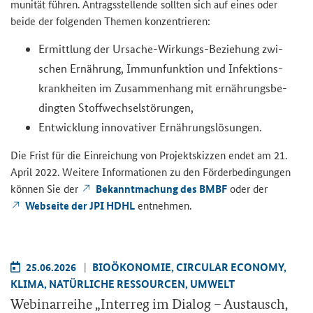
mu­ni­tät füh­ren. An­trags­stel­len­de soll­ten sich auf eines oder
beide der fol­gen­den The­men kon­zen­trie­ren:
Er­mitt­lung der Ursache-​Wirkungs-Beziehung zwi­
schen Er­näh­rung, Im­mun­funk­ti­on und In­fek­ti­ons­
krank­hei­ten im Zu­sam­men­hang mit er­näh­rungs­be­
ding­ten Stoff­wech­sel­stö­run­gen,
Ent­wick­lung in­no­va­ti­ver Er­näh­rungs­lö­sun­gen.
Die Frist für die Ein­rei­chung von Pro­jekt­skiz­zen endet am 21.
April 2022. Wei­te­re In­for­ma­tio­nen zu den För­der­be­din­gun­gen
kön­nen Sie der
Be­kannt­ma­chung des BMBF
oder der
Web­sei­te der JPI HDHL
ent­neh­men.
25.06.2026
BIO­ÖKO­NO­MIE, CIR­CU­LAR ECO­NO­MY,
KLIMA, NA­TÜR­LI­CHE RES­SOUR­CEN, UM­WELT
We­bi­nar­rei­he „
Interreg
im Dia­log – Aus­tausch,