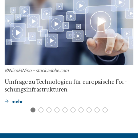
©Ni­co­ElNi­no - stock.adobe.com
Um­fra­ge zu Tech­no­lo­gien für eu­ro­päi­sche For­
schungs­in­fra­struk­tu­ren
mehr