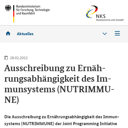
Aktuelles
28.02.2022
Aus­schrei­bung zu Er­näh­
rungs­ab­hän­gig­keit des Im­
mun­sys­tems (NU­TRIM­MU­
NE)
Die Aus­schrei­bung zu Er­näh­rungs­ab­hän­gig­keit des Im­mun­
sys­tems (NU­TRIM­MU­NE) der
Joint Programming
In­itia­ti­ve