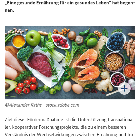
„Eine ge­sun­de Er­näh­rung für ein ge­sun­des Leben“ hat be­gon­
nen.
©Alex­an­der Raths - stock.adobe.com
Ziel die­ser För­der­maß­nah­me ist die Un­ter­stüt­zung trans­na­tio­na­
ler, ko­ope­ra­ti­ver For­schungs­pro­jek­te, die zu einem bes­se­ren
Ver­ständ­nis der Wech­sel­wir­kun­gen zwi­schen Er­näh­rung und Im­