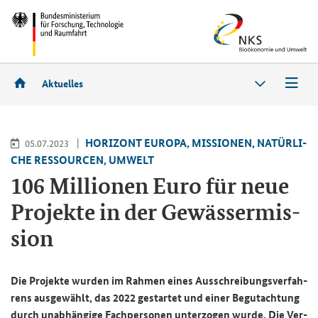
Aktuelles
HO­RI­ZONT EU­RO­PA, MIS­SIO­NEN, NA­TÜR­LI­
05.07.2023
CHE RES­SOUR­CEN, UM­WELT
106 Mil­lio­nen Euro für neue
Pro­jek­te in der Ge­wäs­ser­mis­
si­on
Die Pro­jek­te wur­den im Rah­men eines Aus­schrei­bungs­ver­fah­
rens aus­ge­wählt, das 2022 ge­star­tet und einer Be­gut­ach­tung
durch un­ab­hän­gi­ge Fach­per­so­nen un­ter­zo­gen wurde. Die Ver­