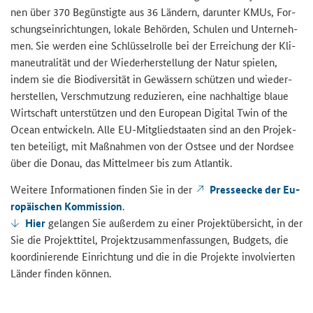
nen über 370 Be­güns­tig­te aus 36 Län­dern, dar­un­ter KMUs, For­
schungs­ein­rich­tun­gen, lo­ka­le Be­hör­den, Schu­len und Un­ter­neh­
men. Sie wer­den eine Schlüs­sel­rol­le bei der Er­rei­chung der Kli­
ma­neu­tra­li­tät und der Wie­der­her­stel­lung der Natur spie­len,
indem sie die Bio­di­ver­si­tät in Ge­wäs­sern schüt­zen und wie­der­
her­stel­len, Ver­schmut­zung re­du­zie­ren, eine nach­hal­ti­ge blaue
Wirt­schaft un­ter­stüt­zen und den
European Digital Twin of the
Ocean
ent­wi­ckeln. Alle EU-​Mitgliedstaaten sind an den Pro­jek­
ten be­tei­ligt, mit Maß­nah­men von der Ost­see und der Nord­see
über die Donau, das Mit­tel­meer bis zum At­lan­tik.
Wei­te­re In­for­ma­tio­nen fin­den Sie in der
Pres­se­ecke der Eu­
ro­päi­schen Kom­mis­si­on
.
Hier
ge­lan­gen Sie au­ßer­dem zu einer Pro­jekt­über­sicht, in der
Sie die Pro­jekt­ti­tel, Pro­jekt­zu­sam­men­fas­sun­gen, Bud­gets, die
ko­or­di­nie­ren­de Ein­rich­tung und die in die Pro­jek­te in­vol­vier­ten
Län­der fin­den kön­nen.