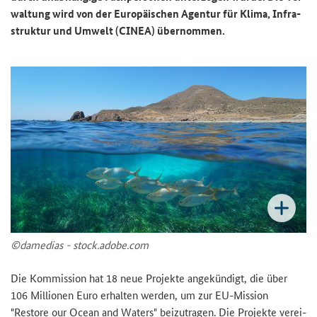
wal­tung wird von der Eu­ro­päi­schen Agen­tur für Klima, In­fra­
struk­tur und Um­welt (CINEA) über­nom­men.
©da­me­di­as - stock.adobe.com
Die Kom­mis­si­on hat 18 neue Pro­jek­te an­ge­kün­digt, die über
106 Mil­lio­nen Euro er­hal­ten wer­den, um zur EU-​Mission
"
Restore our Ocean and Waters
" bei­zu­tra­gen. Die Pro­jek­te ver­ei­