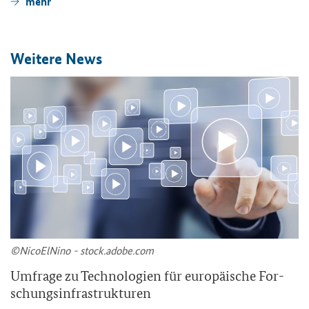
mehr
Wei­te­re News
©Ni­co­ElNi­no - stock.adobe.com
Um­fra­ge zu Tech­no­lo­gien für eu­ro­päi­sche For­
schungs­in­fra­struk­tu­ren