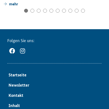
mehr
Fol­gen Sie uns:
Start­sei­te
News­let­ter
Kon­takt
In­halt