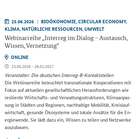
25.06.2026
BIO­ÖKO­NO­MIE, CIR­CU­LAR ECO­NO­MY,
KLIMA, NA­TÜR­LI­CHE RES­SOUR­CEN, UM­WELT
We­bi­nar­rei­he „
Interreg
im Dia­log – Aus­tausch,
Wis­sen, Ver­net­zung"
ON­LINE
25.06.2026 - 28.01.2027
Ver­an­stal­ter: Die deut­schen Interreg-​B-Kontaktstellen
Die We­bi­nar­rei­he be­leuch­tet trans­na­tio­na­le Ko­ope­ra­tio­nen mit
Fokus auf ak­tu­el­len ge­sell­schaft­li­chen Her­aus­for­de­run­gen wie
re­si­li­en­te Wirtschafts-​ und Ver­wal­tungs­struk­tu­ren, Kli­ma­an­pas­
sung in Städ­ten und Re­gio­nen, nach­hal­ti­ge Mo­bi­li­tät, Kreis­lauf­
wirt­schaft, ge­sun­de Öko­sys­te­me und lo­ka­le An­sät­ze für die En­
er­gie­wen­de. Sie lädt dazu ein, Wis­sen zu tei­len und Netz­wer­ke
aus­zu­bau­en.