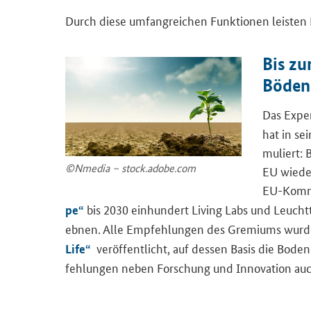
Durch diese um­fang­rei­chen Funk­tio­nen leis­ten
Bis zu
Böden 
Das Ex­pe
hat in sei
mu­liert:
©Nme­dia – stock.adobe.com
EU wie­der
EU-​Kommi
bis 2030 ein­hun­dert
Living Labs
und Leucht­
pe“
ebnen. Alle Emp­feh­lun­gen des Gre­mi­ums wur­
ver­öf­fent­licht, auf des­sen Basis die Bo­de
Life“
feh­lun­gen neben For­schung und In­no­va­ti­on auch v