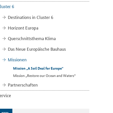
lus­ter 6
De­sti­na­ti­ons in Clus­ter 6
Ho­ri­zont Eu­ro­pa
Quer­schnitts­the­ma Klima
Das Neue Eu­ro­päi­sche Bau­haus
Mis­sio­nen
Mis­si­on „A Soil Deal for Eu­ro­pe“
Mis­si­on „Res­to­re our Ocean and Wa­ters“
Part­ner­schaf­ten
er­vice