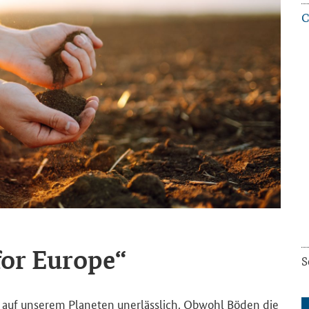
C
for Eu­ro­pe“
S
e auf un­se­rem Pla­ne­ten un­er­läss­lich. Ob­wohl Böden die