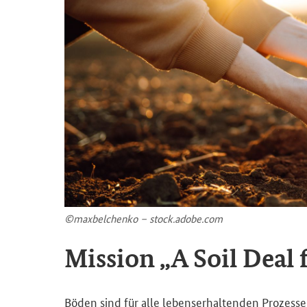
©max­bel­chen­ko – stock.adobe.com
Mis­si­on „A Soil Deal 
Böden sind für alle le­bens­er­hal­ten­den Pro­zes­s