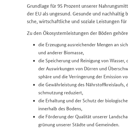
Grund­la­ge für 95 Pro­zent un­se­rer Nah­rungs­mit­
der EU als un­ge­sund. Ge­sun­de und nach­hal­tig be­
sche, wirt­schaft­li­che und so­zia­le Leis­tun­gen für
Zu den Öko­sys­tem­leis­tun­gen der Böden ge­hö­re
die Er­zeu­gung aus­rei­chen­der Men­gen an si­che
und an­de­rer Bio­mas­se,
die Spei­che­rung und Rei­ni­gung von Was­ser, d
der Aus­wir­kun­gen von Dür­ren und Über­schw
sphä­re und die Ver­rin­ge­rung der Emis­si­on 
die Ge­währ­leis­tung des Nähr­stoff­kreis­laufs, 
schmut­zung re­du­ziert,
die Er­hal­tung und der Schutz der bio­lo­gi­sc
in­ner­halb des Bo­dens,
die För­de­rung der Qua­li­tät un­se­rer Land­scha
grü­nung un­se­rer Städ­te und Ge­mein­den.