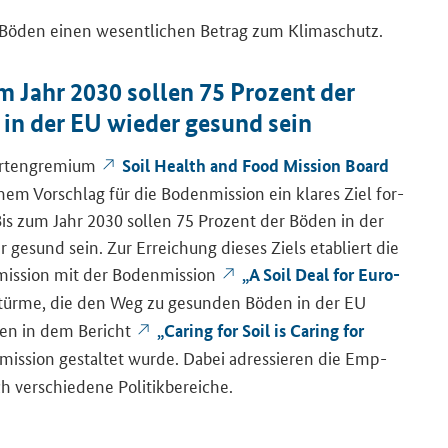
 Böden einen we­sent­li­chen Be­trag zum Kli­ma­schutz.
m Jahr 2030 sol­len 75 Pro­zent der
in der EU wie­der ge­sund sein
r­ten­gre­mi­um
Soil Health and Food Mis­si­on Board
­nem Vor­schlag für die Bo­den­mis­si­on ein kla­res Ziel for­
 Bis zum Jahr 2030 sol­len 75 Pro­zent der Böden in der
 ge­sund sein. Zur Er­rei­chung die­ses Ziels eta­bliert die
ssion mit der Bo­den­mis­si­on
„A Soil Deal for Eu­ro­
tür­me, die den Weg zu ge­sun­den Böden in der EU
den in dem Be­richt
„Ca­ring for Soil is Ca­ring for
n­mis­si­on ge­stal­tet wurde. Dabei adres­sie­ren die Emp­
er­schie­de­ne Po­li­tik­be­rei­che.