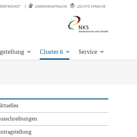
EREFREIHEIT
GEBÄRDENSPRACHE
LEICHTE SPRACHE
gstellung
Cluster 6
Service
k­tu­el­les
us­schrei­bun­gen
n­trag­stel­lung