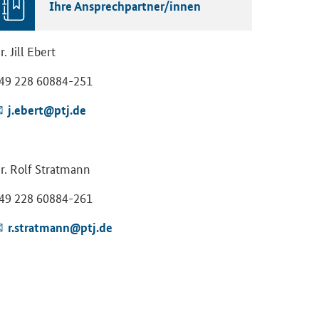
Ihre An­sprech­part­ner/innen
r. Jill Ebert
49 228 60884-​251
j.ebert@ptj.de
r. Rolf Strat­mann
49 228 60884-​261
r.strat­mann@ptj.de