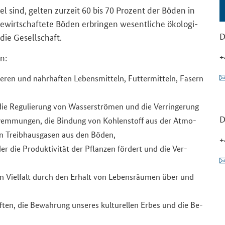
tel sind, gel­ten zur­zeit 60 bis 70 Pro­zent der Böden in
wirt­schaf­te­te Böden er­brin­gen we­sent­li­che öko­lo­gi­
D
 die Ge­sell­schaft.
+
n:
­ren und nahr­haf­ten Le­bens­mit­teln, Fut­ter­mit­teln, Fa­sern
ie Re­gu­lie­rung von Was­ser­strö­men und die Ver­rin­ge­rung
D
em­mun­gen, die Bin­dung von Koh­len­stoff aus der At­mo­
von Treib­haus­ga­sen aus den Böden,
+
der die Pro­duk­ti­vi­tät der Pflan­zen för­dert und die Ver­
hen Viel­falt durch den Er­halt von Le­bens­räu­men über und
f­ten, die Be­wah­rung un­se­res kul­tu­rel­len Erbes und die Be­