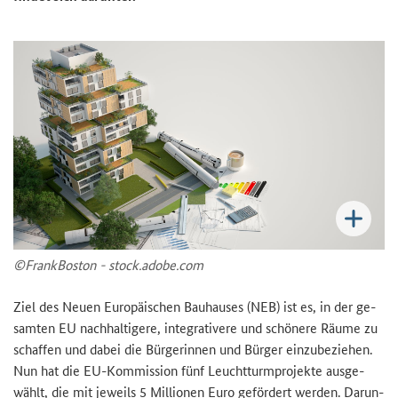
©Frank­Bos­ton - stock.adobe.com
Ziel des Neuen Eu­ro­päi­schen Bau­hau­ses (NEB) ist es, in der ge­
sam­ten EU nach­hal­ti­ge­re, in­te­gra­ti­ve­re und schö­ne­re Räume zu
schaf­fen und dabei die Bür­ge­rin­nen und Bür­ger ein­zu­be­zie­hen.
Nun hat die EU-​Kommission fünf Leucht­turm­pro­jek­te aus­ge­
wählt, die mit je­weils 5 Mil­lio­nen Euro ge­för­dert wer­den. Dar­un­