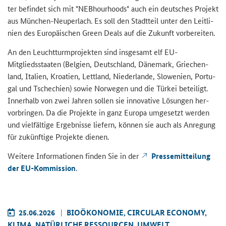
ter be­fin­det sich mit "NEB­hour­hoods" auch ein deut­sches Pro­jekt
aus München-​Neuperlach. Es soll den Stadt­teil unter den Leit­li­
ni­en des Eu­ro­päi­schen
Green Deals
auf die Zu­kunft vor­be­rei­ten.
An den Leucht­turm­pro­jek­ten sind ins­ge­samt elf EU-​
Mitgliedsstaaten (Bel­gi­en, Deutsch­land, Dä­ne­mark, Grie­chen­
land, Ita­li­en, Kroa­ti­en, Lett­land, Nie­der­lan­de, Slo­we­ni­en, Por­tu­
gal und Tsche­chi­en) sowie Nor­we­gen und die Tür­kei be­tei­ligt.
In­ner­halb von zwei Jah­ren sol­len sie in­no­va­ti­ve Lö­sun­gen her­
vor­brin­gen. Da die Pro­jek­te in ganz Eu­ro­pa um­ge­setzt wer­den
und viel­fäl­ti­ge Er­geb­nis­se lie­fern, kön­nen sie auch als An­re­gung
für zu­künf­ti­ge Pro­jek­te die­nen.
Wei­te­re In­for­ma­tio­nen fin­den Sie in der
Pres­se­mit­tei­lung
der EU-​Kommission
.
25.06.2026
BIO­ÖKO­NO­MIE, CIR­CU­LAR ECO­NO­MY,
KLIMA, NA­TÜR­LI­CHE RES­SOUR­CEN, UM­WELT