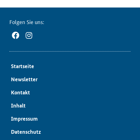
Fol­gen Sie uns:
Start­sei­te
News­let­ter
Kon­takt
In­halt
Im­pres­sum
Da­ten­schutz