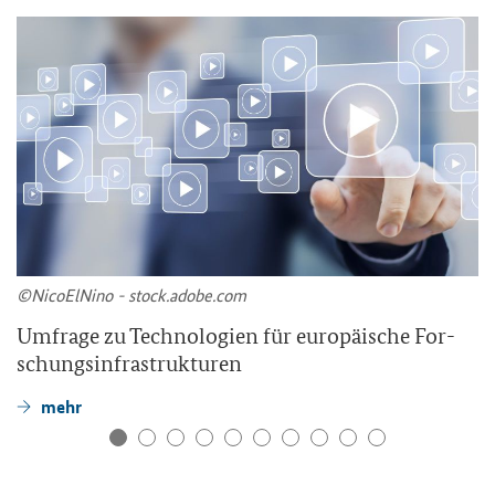
©Ni­co­ElNi­no - stock.adobe.com
Um­fra­ge zu Tech­no­lo­gien für eu­ro­päi­sche For­
schungs­in­fra­struk­tu­ren
mehr