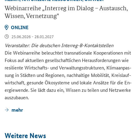
We­bi­nar­rei­he „
Interreg
im Dia­log – Aus­tausch,
Wis­sen, Ver­net­zung"
ON­LINE
25.06.2026 - 28.01.2027
Ver­an­stal­ter: Die deut­schen Interreg-​B-Kontaktstellen
Die We­bi­nar­rei­he be­leuch­tet trans­na­tio­na­le Ko­ope­ra­tio­nen mit
Fokus auf ak­tu­el­len ge­sell­schaft­li­chen Her­aus­for­de­run­gen wie
re­si­li­en­te Wirtschafts-​ und Ver­wal­tungs­struk­tu­ren, Kli­ma­an­pas­
sung in Städ­ten und Re­gio­nen, nach­hal­ti­ge Mo­bi­li­tät, Kreis­lauf­
wirt­schaft, ge­sun­de Öko­sys­te­me und lo­ka­le An­sät­ze für die En­
er­gie­wen­de. Sie lädt dazu ein, Wis­sen zu tei­len und Netz­wer­ke
aus­zu­bau­en.
mehr
Wei­te­re News