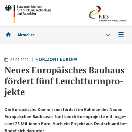
Aktuelles
HO­RI­ZONT EU­RO­PA
05.05.2022
Neues Eu­ro­päi­sches Bau­haus
för­dert fünf Leucht­turm­pro­
jek­te
Die Eu­ro­päi­sche Kom­mis­si­on för­dert im Rah­men des Neuen
Eu­ro­päi­schen Bau­hau­ses fünf Leucht­turm­pro­jek­te mit ins­ge­
samt 25 Mil­lio­nen Euro. Auch ein Pro­jekt aus Deutsch­land be­
fin­det sich dar­un­ter.