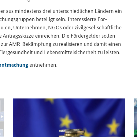
ner aus min­des­tens drei un­ter­schied­li­chen Län­dern ein­
ungs­grup­pen be­tei­ligt sein. In­ter­es­sier­te For­
­len, Un­ter­neh­men, NGOs oder zi­vil­ge­sell­schaft­li­che
 An­trags­skiz­ze ein­rei­chen. Die För­der­gel­der sol­len
­sät­ze zur AMR-​Bekämpfung zu rea­li­sie­ren und damit einen
Tier­ge­sund­heit und Le­bens­mit­tel­si­cher­heit zu leis­ten.
ent­neh­men.
nnt­ma­chung