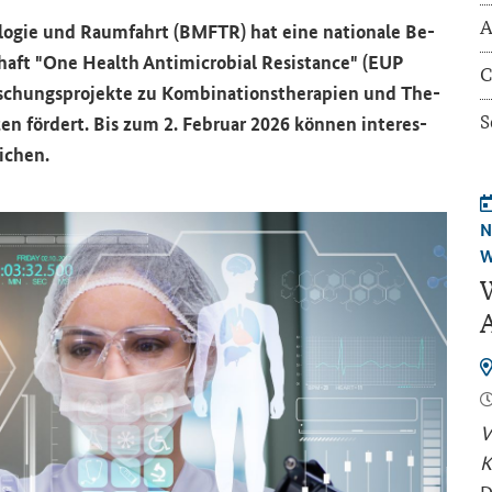
A
o­lo­gie und Raum­fahrt (BMFTR) hat eine na­tio­na­le Be­
haft "
One Health Antimicrobial Resistance
" (EUP
C
­schungs­pro­jek­te zu Kom­bi­na­ti­ons­the­ra­pien und The­
S
n­zen för­dert. Bis zum 2. Fe­bru­ar 2026 kön­nen in­ter­es­
i­chen.
N
W
W
A
V
K
D