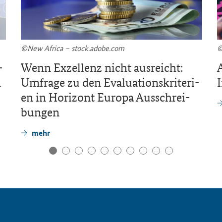
©New Af­ri­ca – stock.adobe.com
©
­
Wenn Ex­zel­lenz nicht aus­reicht:
A
n
Um­fra­ge zu den Eva­lua­ti­ons­kri­te­ri­
en in Ho­ri­zont Eu­ro­pa Aus­schrei­
bun­gen
mehr