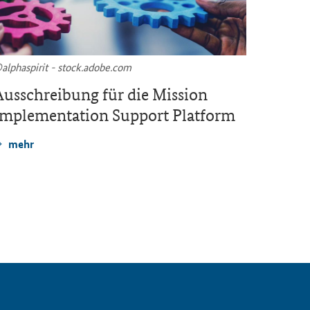
al­pha­spi­rit - stock.adobe.com
©Scotch 
us­schrei­bung für die
Mission
Neues
Implementation Support
Plat­form
ti­me F
mehr
mehr