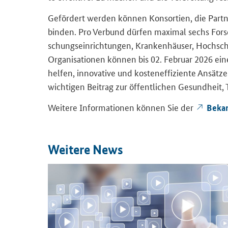
Ge­för­dert wer­den kön­nen Kon­sor­ti­en, die Part­
bin­den. Pro Ver­bund dür­fen ma­xi­mal sechs For­sch
schungs­ein­rich­tun­gen, Kran­ken­häu­ser, Hoch­schu
Or­ga­ni­sa­tio­nen kön­nen bis 02. Fe­bru­ar 2026 eine
hel­fen, in­no­va­ti­ve und kos­ten­ef­fi­zi­en­te An
wich­ti­gen Bei­trag zur öf­fent­li­chen Ge­sund­heit, 
Wei­te­re In­for­ma­tio­nen kön­nen Sie der
Be­ka
Wei­te­re News