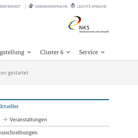
EREFREIHEIT
GEBÄRDENSPRACHE
LEICHTE SPRACHE
gstellung
Cluster 6
Service
zen gestartet
k­tu­el­les
Ver­an­stal­tun­gen
us­schrei­bun­gen