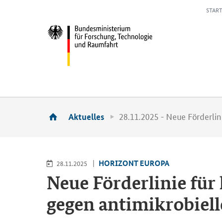
START
28.11.2025 - Neue Förderlin
Aktuelles
HO­RI­ZONT EU­RO­PA
28.11.2025
Neue För­der­li­nie für
gegen an­ti­mi­kro­biel­l