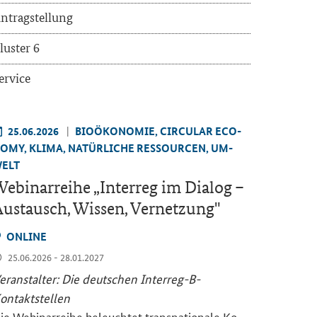
n­trag­stel­lung
lus­ter 6
er­vice
25.06.2026
BIO­ÖKO­NO­MIE, CIR­CU­LAR ECO­
O­MY, KLIMA, NA­TÜR­LI­CHE RES­SOUR­CEN, UM­
ELT
e­bi­nar­rei­he „
Interreg
im Dia­log –
us­tausch, Wis­sen, Ver­net­zung"
ON­LINE
25.06.2026 - 28.01.2027
er­an­stal­ter: Die deut­schen Interreg-​B-
ontaktstellen
ie We­bi­nar­rei­he be­leuch­tet trans­na­tio­na­le Ko­