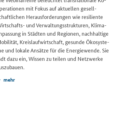
pe­ra­tio­nen mit Fokus auf ak­tu­el­len ge­sell­
chaft­li­chen Her­aus­for­de­run­gen wie re­si­li­en­te
irtschafts-​ und Ver­wal­tungs­struk­tu­ren, Kli­ma­
n­pas­sung in Städ­ten und Re­gio­nen, nach­hal­ti­ge
o­bi­li­tät, Kreis­lauf­wirt­schaft, ge­sun­de Öko­sys­te­
e und lo­ka­le An­sät­ze für die En­er­gie­wen­de. Sie
ädt dazu ein, Wis­sen zu tei­len und Netz­wer­ke
us­zu­bau­en.
mehr