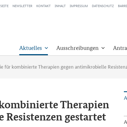
SEITE
NEWSLETTER
KONTAKT
INHALT
IMPRESSUM
DATENSCHUTZ
BARRI
Aktuelles
Ausschreibungen
Antra
ie für kombinierte Therapien gegen antimikrobielle Resisten
A
 kom­bi­nier­te The­ra­pien
e Re­sis­ten­zen ge­star­tet
A