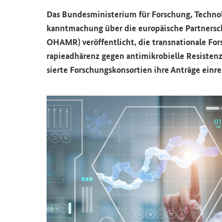
Das Bun­des­mi­nis­te­ri­um für For­schung, Tech­n
kannt­ma­chung über die eu­ro­päi­sche Part­ner­sc
OHAMR) ver­öf­fent­licht, die trans­na­tio­na­le For
ra­pie­ad­hä­renz gegen an­ti­mi­kro­biel­le Re­sis­te
sier­te For­schungs­kon­sor­ti­en ihre An­trä­ge ein­re