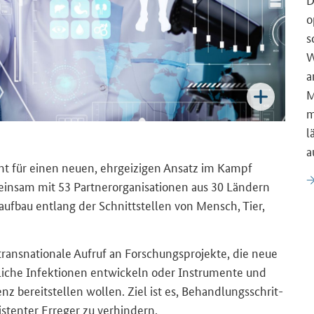
o
s
W
a
M
m
l
a
t für einen neuen, ehr­gei­zi­gen An­satz im Kampf
ein­sam mit 53 Part­ner­or­ga­ni­sa­tio­nen aus 30 Län­dern
ts­auf­bau ent­lang der Schnitt­stel­len von Mensch, Tier,
rans­na­tio­na­le Auf­ruf an For­schungs­pro­jek­te, die neue
lz­li­che In­fek­tio­nen ent­wi­ckeln oder In­stru­men­te und
nz be­reit­stel­len wol­len. Ziel ist es, Be­hand­lungs­schrit­
s­ten­ter Er­re­ger zu ver­hin­dern.