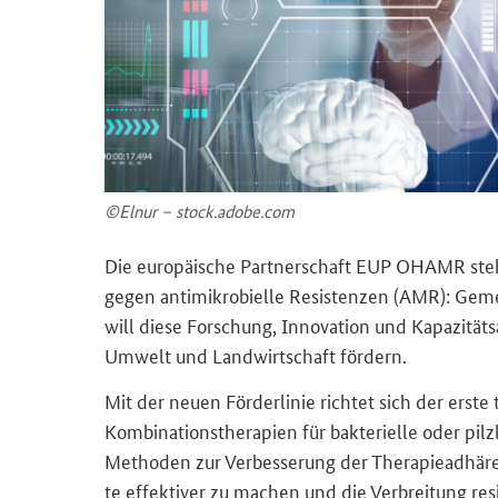
©Elnur – stock.adobe.com
Die eu­ro­päi­sche Part­ner­schaft EUP OHAMR steh
gegen an­ti­mi­kro­biel­le Re­sis­ten­zen (AMR): Ge­m
will diese For­schung, In­no­va­ti­on und Ka­pa­zi­tä
Um­welt und Land­wirt­schaft för­dern.
Mit der neuen För­der­li­nie rich­tet sich der erste t
Kom­bi­na­ti­ons­the­ra­pien für bak­te­ri­el­le oder pi
Me­tho­den zur Ver­bes­se­rung der The­ra­pie­ad­hä­re
te ef­fek­ti­ver zu ma­chen und die Ver­brei­tung re­si