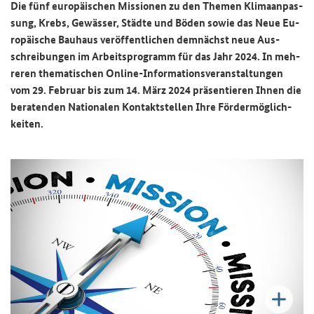
Die fünf eu­ro­päi­schen Mis­sio­nen zu den The­men Kli­ma­an­pas­
sung, Krebs, Ge­wäs­ser, Städ­te und Böden sowie das Neue Eu­
ro­päi­sche Bau­haus ver­öf­fent­li­chen dem­nächst neue Aus­
schrei­bun­gen im Ar­beits­pro­gramm für das Jahr 2024. In meh­
re­ren the­ma­ti­schen Online-​Informationsveranstaltungen
vom 29. Fe­bru­ar bis zum 14. März 2024 prä­sen­tie­ren Ihnen die
be­ra­ten­den Na­tio­na­len Kon­takt­stel­len Ihre För­der­mög­lich­
kei­ten.