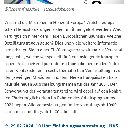
©Ro­bert Kneschke - stock.adobe.com
Was sind die Mis­sio­nen in Ho­ri­zont Eu­ro­pa? Wel­che eu­ro­päi­
schen Her­aus­for­de­run­gen sol­len mit ihnen ge­löst wer­den? Was
ver­birgt sich hin­ter dem Neuen Eu­ro­päi­schen Bau­haus? Wel­che
Be­tei­li­gungs­re­geln gel­ten? Dies und viele wei­te­re In­for­ma­tio­
nen er­hal­ten Sie in einer Ein­füh­rungs­ver­an­stal­tung zur Ver­an­stal­
tungs­rei­he, wel­che wir spe­zi­ell für Neu­ein­stei­gen­de kon­zi­piert
haben. An­schlie­ßend prä­sen­tie­ren Ihnen die be­ra­ten­den Na­tio­
na­len Kon­takt­stel­len in sechs the­ma­ti­schen Ver­an­stal­tun­gen zu
den je­wei­li­gen Mis­sio­nen und dem Neuen Eu­ro­päi­schen Bau­
haus die neuen Aus­schrei­bungs­the­men für das Jahr 2024. Der
Schwer­punkt der Ver­an­stal­tungs­rei­he wird dabei auf den kon­kre­
ten För­der­mög­lich­kei­ten im Rah­men des Ar­beits­pro­gramms
2024 lie­gen. Alle Ver­an­stal­tun­gen fin­den vor­mit­tags ab 10:00
Uhr und nach­mit­tags ab 14:00 Uhr statt.
29.02.2024, 10 Uhr: Ein­füh­rungs­ver­an­stal­tung - NKS