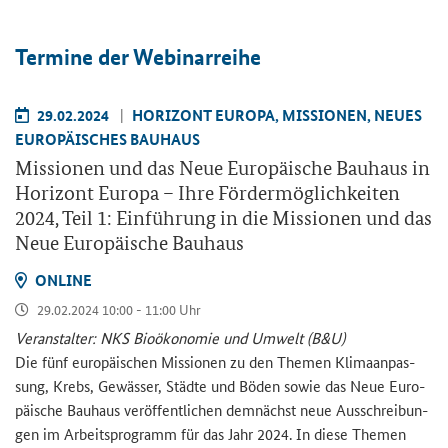
Ter­mi­ne der We­bi­nar­rei­he
29.02.2024
HO­RI­ZONT EU­RO­PA, MIS­SIO­NEN, NEUES
EU­RO­PÄI­SCHES BAU­HAUS
Mis­sio­nen und das Neue Eu­ro­päi­sche Bau­haus in
Ho­ri­zont Eu­ro­pa – Ihre För­der­mög­lich­kei­ten
2024, Teil 1: Ein­füh­rung in die Mis­sio­nen und das
Neue Eu­ro­päi­sche Bau­haus
ON­LINE
29.02.2024 10:00 - 11:00 Uhr
Ver­an­stal­ter: NKS Bio­öko­no­mie und Um­welt (B&U)
Die fünf eu­ro­päi­schen Mis­sio­nen zu den The­men Kli­ma­an­pas­
sung, Krebs, Ge­wäs­ser, Städ­te und Böden sowie das Neue Eu­ro­
päi­sche Bau­haus ver­öf­fent­li­chen dem­nächst neue Aus­schrei­bun­
gen im Ar­beits­pro­gramm für das Jahr 2024. In diese The­men