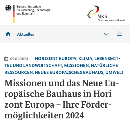
Aktuelles
HO­RI­ZONT EU­RO­PA, KLIMA, LE­BENS­MIT­
09.01.2024
TEL UND LAND­WIRT­SCHAFT, MIS­SIO­NEN, NA­TÜR­LI­CHE
RES­SOUR­CEN, NEUES EU­RO­PÄI­SCHES BAU­HAUS, UM­WELT
Mis­sio­nen und das Neue Eu­
ro­päi­sche Bau­haus in Ho­ri­
zont Eu­ro­pa – Ihre För­der­
mög­lich­kei­ten 2024