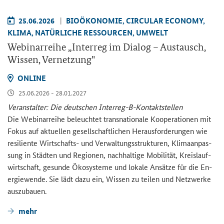
25.06.2026
BIO­ÖKO­NO­MIE, CIR­CU­LAR ECO­NO­MY,
KLIMA, NA­TÜR­LI­CHE RES­SOUR­CEN, UM­WELT
We­bi­nar­rei­he „
Interreg
im Dia­log – Aus­tausch,
Wis­sen, Ver­net­zung"
ON­LINE
25.06.2026 - 28.01.2027
Ver­an­stal­ter: Die deut­schen Interreg-​B-Kontaktstellen
Die We­bi­nar­rei­he be­leuch­tet trans­na­tio­na­le Ko­ope­ra­tio­nen mit
Fokus auf ak­tu­el­len ge­sell­schaft­li­chen Her­aus­for­de­run­gen wie
re­si­li­en­te Wirtschafts-​ und Ver­wal­tungs­struk­tu­ren, Kli­ma­an­pas­
sung in Städ­ten und Re­gio­nen, nach­hal­ti­ge Mo­bi­li­tät, Kreis­lauf­
wirt­schaft, ge­sun­de Öko­sys­te­me und lo­ka­le An­sät­ze für die En­
er­gie­wen­de. Sie lädt dazu ein, Wis­sen zu tei­len und Netz­wer­ke
aus­zu­bau­en.
mehr