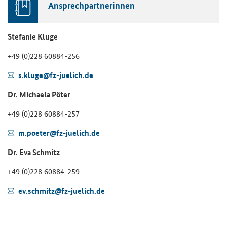
An­sprech­part­ne­rin­nen
Ste­fa­nie Kluge
+49 (0)228 60884-​256
s.kluge@fz-​juelich.de
Dr. Mi­chae­la Pöter
+49 (0)228 60884-​257
m.poe­ter@fz-​juelich.de
Dr. Eva Schmitz
+49 (0)228 60884-​259
ev.schmitz@fz-​juelich.de