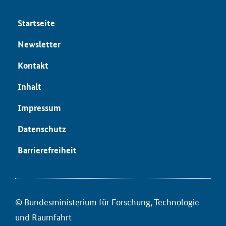
Start­sei­te
News­let­ter
Kon­takt
In­halt
Im­pres­sum
Da­ten­schutz
Bar­rie­re­frei­heit
© Bun­des­mi­nis­te­ri­um für ­For­schung, Tech­no­lo­gie
und Raum­fahrt