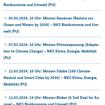
Bio­öko­no­mie und Um­welt (PtJ)
05.03.2024, 10 Uhr: Mis­si­on Ge­wäs­ser (Res­to­re our
Ocean and Wa­ters by 2030) – NKS Bio­öko­no­mie und Um­
welt (PtJ)
07.03.2024, 10 Uhr: Mis­si­on Kli­ma­an­pas­sung (Ad­ap­ta­
ti­on to Cli­ma­te Chan­ge) – NKS Klima, En­er­gie, Mo­bi­li­tät
(PtJ)
12.03.2024, 10 Uhr: Mis­si­on Städ­te (100 Climate-​
Neutral and Smart Ci­ties by 2030) – NKS Klima, En­er­gie,
Mo­bi­li­tät (PtJ)
12.03.2024, 14 Uhr: Mis­si­on Böden (A Soil Deal for Eu­
ro­pe) – NKS Bio­öko­no­mie und Um­welt (PtJ)