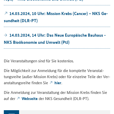
14.03.2024, 10 Uhr: Mis­si­on Krebs (Can­cer) – NKS Ge­
sund­heit (DLR-​PT)
14.03.2024, 14 Uhr: Das Neue Eu­ro­päi­sche Bau­haus -
NKS Bio­öko­no­mie und Um­welt (PtJ)
Die Ver­an­stal­tun­gen sind für Sie kos­ten­los.
Die Mög­lich­keit zur An­mel­dung für die kom­plet­te Ver­an­stal­
tungs­rei­he (außer Mis­si­on Krebs) oder für ein­zel­ne Teile der Ver­
an­stal­tungs­rei­he fin­den Sie
hier
.
Die An­mel­dung zur Ver­an­stal­tung der Mis­si­on Krebs fin­den Sie
auf der
Web­sei­te
der NKS Ge­sund­heit (DLR-​PT).