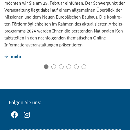
möch­ten wir Sie am 29. Fe­bru­ar ein­füh­ren. Der Schwer­punkt der
Ver­an­stal­tung liegt dabei auf einem all­ge­mei­nen Über­blick der
Mis­sio­nen und dem Neuen Eu­ro­päi­schen Bau­haus. Die kon­kre­
ten För­der­mög­lich­kei­ten im Rah­men des ak­tua­li­sier­ten Ar­beits­
pro­gramms 2024 wer­den Ihnen die be­ra­ten­den Na­tio­na­len Kon­
takt­stel­len in den nach­fol­gen­den the­ma­ti­schen Online-​
Informationsveranstaltungen prä­sen­tie­ren.
mehr
Fol­gen Sie uns: