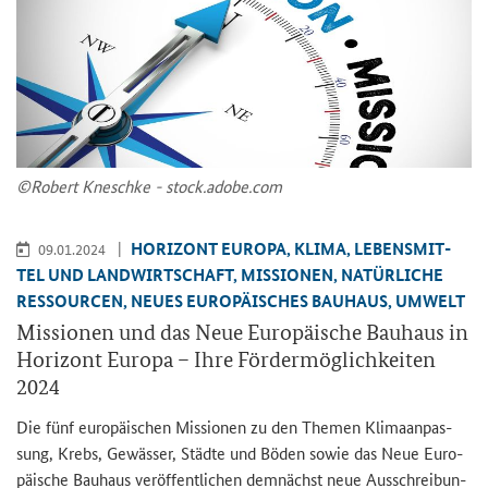
©Ro­bert Kneschke - stock.adobe.com
HO­RI­ZONT EU­RO­PA, KLIMA, LE­BENS­MIT­
09.01.2024
TEL UND LAND­WIRT­SCHAFT, MIS­SIO­NEN, NA­TÜR­LI­CHE
RES­SOUR­CEN, NEUES EU­RO­PÄI­SCHES BAU­HAUS, UM­WELT
Mis­sio­nen und das Neue Eu­ro­päi­sche Bau­haus in
Ho­ri­zont Eu­ro­pa – Ihre För­der­mög­lich­kei­ten
2024
Die fünf eu­ro­päi­schen Mis­sio­nen zu den The­men Kli­ma­an­pas­
sung, Krebs, Ge­wäs­ser, Städ­te und Böden sowie das Neue Eu­ro­
päi­sche Bau­haus ver­öf­fent­li­chen dem­nächst neue Aus­schrei­bun­