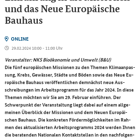
und das Neue Eu­ro­päi­sche
Bau­haus
ON­LINE
29.02.2024 10:00 - 11:00 Uhr
Ver­an­stal­ter: NKS Bio­öko­no­mie und Um­welt (B&U)
Die fünf eu­ro­päi­schen Mis­sio­nen zu den The­men Kli­ma­an­pas­
sung, Krebs, Ge­wäs­ser, Städ­te und Böden sowie das Neue Eu­
ro­päi­sche Bau­haus ver­öf­fent­li­chen dem­nächst neue Aus­
schrei­bun­gen im Ar­beits­pro­gramm für das Jahr 2024. In diese
The­men möch­ten wir Sie am 29. Fe­bru­ar ein­füh­ren. Der
Schwer­punkt der Ver­an­stal­tung liegt dabei auf einem all­ge­
mei­nen Über­blick der Mis­sio­nen und dem Neuen Eu­ro­päi­
schen Bau­haus. Die kon­kre­ten För­der­mög­lich­kei­ten im Rah­
men des ak­tua­li­sier­ten Ar­beits­pro­gramms 2024 wer­den Ihnen
die be­ra­ten­den Na­tio­na­len Kon­takt­stel­len in den nach­fol­gen­