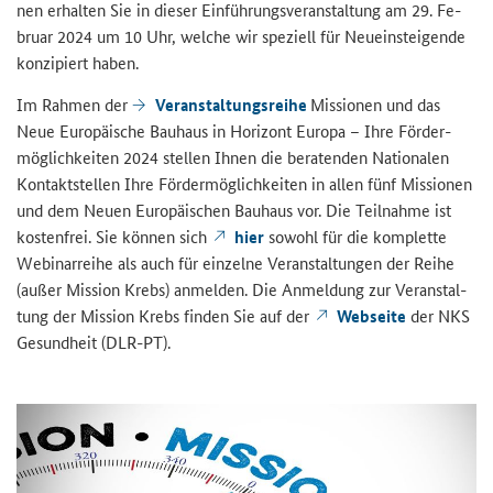
nen er­hal­ten Sie in die­ser Ein­füh­rungs­ver­an­stal­tung am 29. Fe­
bru­ar 2024 um 10 Uhr, wel­che wir spe­zi­ell für Neu­ein­stei­gen­de
kon­zi­piert haben.
Im Rah­men der
Ver­an­stal­tungs­rei­he
Mis­sio­nen und das
Neue Eu­ro­päi­sche Bau­haus in Ho­ri­zont Eu­ro­pa – Ihre För­der­
mög­lich­kei­ten 2024 stel­len Ihnen die be­ra­ten­den Na­tio­na­len
Kon­takt­stel­len Ihre För­der­mög­lich­kei­ten in allen fünf Mis­sio­nen
und dem Neuen Eu­ro­päi­schen Bau­haus vor. Die Teil­nah­me ist
kos­ten­frei. Sie kön­nen sich
hier
so­wohl für die kom­plet­te
We­bi­nar­rei­he als auch für ein­zel­ne Ver­an­stal­tun­gen der Reihe
(außer Mis­si­on Krebs) an­mel­den. Die An­mel­dung zur Ver­an­stal­
tung der Mis­si­on Krebs fin­den Sie auf der
Web­sei­te
der NKS
Ge­sund­heit (DLR-​PT).