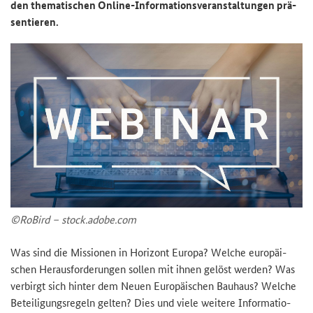
den the­ma­ti­schen Online-​Informationsveranstaltungen prä­
sen­tie­ren.
©Ro­Bird – stock.adobe.com
Was sind die Mis­sio­nen in Ho­ri­zont Eu­ro­pa? Wel­che eu­ro­päi­
schen Her­aus­for­de­run­gen sol­len mit ihnen ge­löst wer­den? Was
ver­birgt sich hin­ter dem Neuen Eu­ro­päi­schen Bau­haus? Wel­che
Be­tei­li­gungs­re­geln gel­ten? Dies und viele wei­te­re In­for­ma­tio­