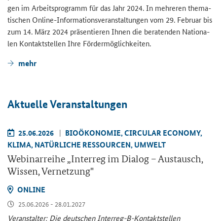
gen im Ar­beits­pro­gramm für das Jahr 2024. In meh­re­ren the­ma­
ti­schen Online-​Informationsveranstaltungen vom 29. Fe­bru­ar bis
zum 14. März 2024 prä­sen­tie­ren Ihnen die be­ra­ten­den Na­tio­na­
len Kon­takt­stel­len Ihre För­der­mög­lich­kei­ten.
mehr
Ak­tu­el­le Ver­an­stal­tun­gen
25.06.2026
BIO­ÖKO­NO­MIE, CIR­CU­LAR ECO­NO­MY,
KLIMA, NA­TÜR­LI­CHE RES­SOUR­CEN, UM­WELT
We­bi­nar­rei­he „
Interreg
im Dia­log – Aus­tausch,
Wis­sen, Ver­net­zung"
ON­LINE
25.06.2026 - 28.01.2027
Ver­an­stal­ter: Die deut­schen Interreg-​B-Kontaktstellen