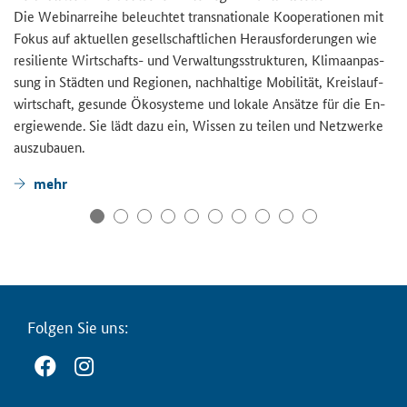
Die We­bi­nar­rei­he be­leuch­tet trans­na­tio­na­le Ko­ope­ra­tio­nen mit
Fokus auf ak­tu­el­len ge­sell­schaft­li­chen Her­aus­for­de­run­gen wie
re­si­li­en­te Wirtschafts-​ und Ver­wal­tungs­struk­tu­ren, Kli­ma­an­pas­
sung in Städ­ten und Re­gio­nen, nach­hal­ti­ge Mo­bi­li­tät, Kreis­lauf­
wirt­schaft, ge­sun­de Öko­sys­te­me und lo­ka­le An­sät­ze für die En­
er­gie­wen­de. Sie lädt dazu ein, Wis­sen zu tei­len und Netz­wer­ke
aus­zu­bau­en.
mehr
Fol­gen Sie uns: