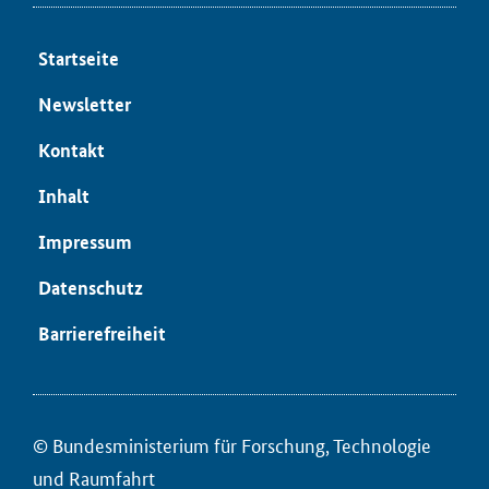
Start­sei­te
News­let­ter
Kon­takt
In­halt
Im­pres­sum
Da­ten­schutz
Bar­rie­re­frei­heit
© Bun­des­mi­nis­te­ri­um für ­For­schung, Tech­no­lo­gie
und Raum­fahrt