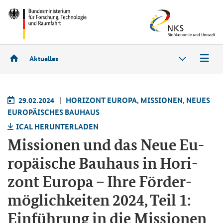
Aktuelles
29.02.2024
HO­RI­ZONT EU­RO­PA, MIS­SIO­NEN, NEUES
EU­RO­PÄI­SCHES BAU­HAUS
ICAL HER­UN­TER­LA­DEN
Mis­sio­nen und das Neue Eu­
ro­päi­sche Bau­haus in Ho­ri­
zont Eu­ro­pa – Ihre För­der­
mög­lich­kei­ten 2024, Teil 1:
Ein­füh­rung in die Mis­sio­nen