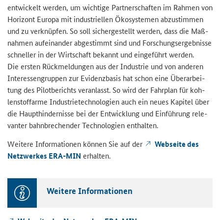
ent­wi­ckelt wer­den, um wich­ti­ge Part­ner­schaf­ten im Rah­men von
Ho­ri­zont Eu­ro­pa mit in­dus­tri­el­len Öko­sys­te­men ab­zu­stim­men
und zu ver­knüp­fen. So soll si­cher­ge­stellt wer­den, dass die Maß­
nah­men auf­ein­an­der ab­ge­stimmt sind und For­schungs­er­geb­nis­se
schnel­ler in der Wirt­schaft be­kannt und ein­ge­führt wer­den.
Die ers­ten Rück­mel­dun­gen aus der In­dus­trie und von an­de­ren
In­ter­es­sen­grup­pen zur Evi­denz­ba­sis hat schon eine Über­ar­bei­
tung des Pi­lot­be­richts ver­an­lasst. So wird der Fahr­plan für koh­
len­stoff­ar­me In­dus­trie­tech­no­lo­gien auch ein neues Ka­pi­tel über
die Haupt­hin­der­nis­se bei der Ent­wick­lung und Ein­füh­rung re­le­
van­ter bahn­bre­chen­der Tech­no­lo­gien ent­hal­ten.
Wei­te­re In­for­ma­tio­nen kön­nen Sie auf der
Web­sei­te des
Netz­wer­kes ERA-​MIN
er­hal­ten.
Wei­te­re In­for­ma­tio­nen