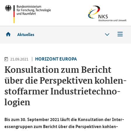
Aktuelles
HO­RI­ZONT EU­RO­PA
21.09.2021
Kon­sul­ta­ti­on zum Be­richt
über die Per­spek­ti­ven koh­len­
stoff­ar­mer In­dus­trie­tech­no­
lo­gien
Bis zum 30. Sep­tem­ber 2021 läuft die Kon­sul­ta­ti­on der In­ter­
es­sen­grup­pen zum Be­richt über die Per­spek­ti­ven koh­len­