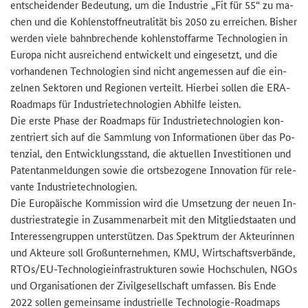
ent­schei­den­der Be­deu­tung, um die In­dus­trie „Fit für 55“ zu ma­
chen und die Koh­len­stoff­neu­tra­li­tät bis 2050 zu er­rei­chen. Bis­her
wer­den viele bahn­bre­chen­de koh­len­stoff­ar­me Tech­no­lo­gien in
Eu­ro­pa nicht aus­rei­chend ent­wi­ckelt und ein­ge­setzt, und die
vor­han­de­nen Tech­no­lo­gien sind nicht an­ge­mes­sen auf die ein­
zel­nen Sek­to­ren und Re­gio­nen ver­teilt. Hier­bei sol­len die ERA-​
Roadmaps für In­dus­trie­tech­no­lo­gien Ab­hil­fe leis­ten.
Die erste Phase der Road­maps für In­dus­trie­tech­no­lo­gien kon­
zen­triert sich auf die Samm­lung von In­for­ma­tio­nen über das Po­
ten­zi­al, den Ent­wick­lungs­stand, die ak­tu­el­len In­ves­ti­tio­nen und
Pa­tent­an­mel­dun­gen sowie die orts­be­zo­ge­ne In­no­va­ti­on für re­le­
van­te In­dus­trie­tech­no­lo­gien.
Die Eu­ro­päi­sche Kom­mis­si­on wird die Um­set­zung der neuen In­
dus­trie­stra­te­gie in Zu­sam­men­ar­beit mit den Mit­glied­staa­ten und
In­ter­es­sen­grup­pen un­ter­stüt­zen. Das Spek­trum der Ak­teu­rin­nen
und Ak­teu­re soll Groß­un­ter­neh­men, KMU, Wirt­schafts­ver­bän­de,
RTOs
/EU-​Technologieinfrastrukturen sowie Hoch­schu­len,
NGOs
und Or­ga­ni­sa­tio­nen der Zi­vil­ge­sell­schaft um­fas­sen. Bis Ende
2022 sol­len ge­mein­sa­me in­dus­tri­el­le Technologie-​Roadmaps