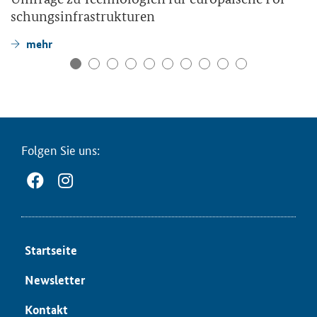
schungs­in­fra­struk­tu­ren
mehr
Fol­gen Sie uns:
Start­sei­te
News­let­ter
Kon­takt