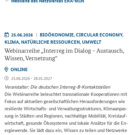
Web­sei­te des Netz­wer­kes ERA-​MIN
25.06.2026
BIO­ÖKO­NO­MIE, CIR­CU­LAR ECO­NO­MY,
KLIMA, NA­TÜR­LI­CHE RES­SOUR­CEN, UM­WELT
We­bi­nar­rei­he „
Interreg
im Dia­log – Aus­tausch,
Wis­sen, Ver­net­zung"
ON­LINE
25.06.2026 - 28.01.2027
Ver­an­stal­ter: Die deut­schen Interreg-​B-Kontaktstellen
Die We­bi­nar­rei­he be­leuch­tet trans­na­tio­na­le Ko­ope­ra­tio­nen mit
Fokus auf ak­tu­el­len ge­sell­schaft­li­chen Her­aus­for­de­run­gen wie
re­si­li­en­te Wirtschafts-​ und Ver­wal­tungs­struk­tu­ren, Kli­ma­an­pas­
sung in Städ­ten und Re­gio­nen, nach­hal­ti­ge Mo­bi­li­tät, Kreis­lauf­
wirt­schaft, ge­sun­de Öko­sys­te­me und lo­ka­le An­sät­ze für die En­
er­gie­wen­de. Sie lädt dazu ein, Wis­sen zu tei­len und Netz­wer­ke