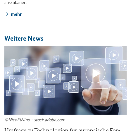
aus­zu­bau­en.
mehr
Wei­te­re News
©Ni­co­ElNi­no - stock.adobe.com
Um­fra­ge zu Tech­no­lo­gien für eu­ro­päi­sche For­