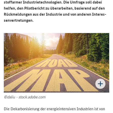
stoff­ar­mer In­dus­trie­tech­no­lo­gien. Die Um­fra­ge soll dabei
hel­fen, den Pi­lot­be­richt zu über­ar­bei­ten, ba­sie­rend auf den
Rück­mel­dun­gen aus der In­dus­trie und von an­de­ren In­ter­es­
sen­ver­tre­tun­gen.
©daliu - stock.adobe.com
Die De­kar­bo­ni­sie­rung der en­er­gie­in­ten­si­ven In­dus­trien ist von