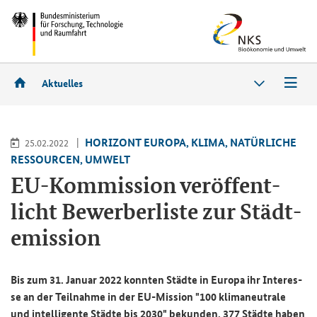
Aktuelles
HO­RI­ZONT EU­RO­PA, KLIMA, NA­TÜR­LI­CHE
25.02.2022
RES­SOUR­CEN, UM­WELT
EU-​Kommission ver­öf­fent­
licht Be­wer­ber­lis­te zur Städ­t­
emis­si­on
Bis zum 31. Ja­nu­ar 2022 konn­ten Städ­te in Eu­ro­pa ihr In­ter­es­
se an der Teil­nah­me in der EU-​Mission "100 kli­ma­neu­tra­le
und in­tel­li­gen­te Städ­te bis 2030" be­kun­den. 377 Städ­te haben