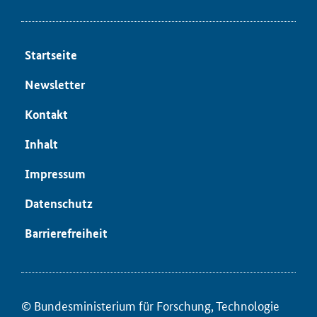
Start­sei­te
News­let­ter
Kon­takt
In­halt
Im­pres­sum
Da­ten­schutz
Bar­rie­re­frei­heit
© Bun­des­mi­nis­te­ri­um für ­For­schung, Tech­no­lo­gie