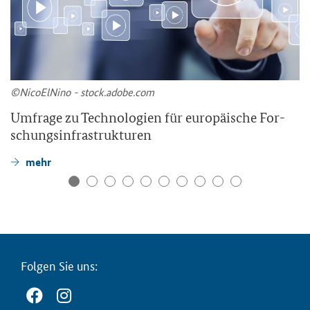
©Ni­co­ElNi­no - stock.adobe.com
Um­fra­ge zu Tech­no­lo­gien für eu­ro­päi­sche For­
schungs­in­fra­struk­tu­ren
mehr
Fol­gen Sie uns: