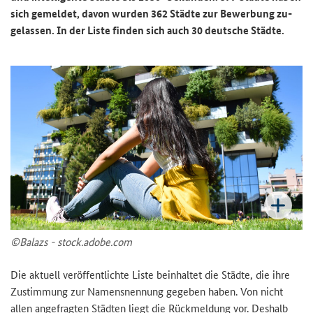
sich ge­mel­det, davon wur­den 362 Städ­te zur Be­wer­bung zu­
ge­las­sen. In der Liste fin­den sich auch 30 deut­sche Städ­te.
©Ba­lazs - stock.adobe.com
Die ak­tu­ell ver­öf­fent­lich­te Liste be­inhal­tet die Städ­te, die ihre
Zu­stim­mung zur Na­mens­nen­nung ge­ge­ben haben. Von nicht
allen an­ge­frag­ten Städ­ten liegt die Rück­mel­dung vor. Des­halb