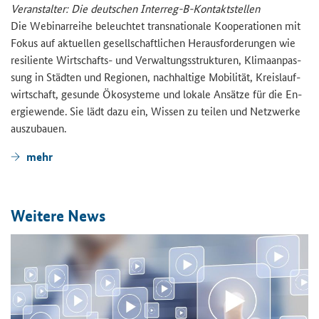
Ver­an­stal­ter: Die deut­schen Interreg-​B-Kontaktstellen
Die We­bi­nar­rei­he be­leuch­tet trans­na­tio­na­le Ko­ope­ra­tio­nen mit
Fokus auf ak­tu­el­len ge­sell­schaft­li­chen Her­aus­for­de­run­gen wie
re­si­li­en­te Wirtschafts-​ und Ver­wal­tungs­struk­tu­ren, Kli­ma­an­pas­
sung in Städ­ten und Re­gio­nen, nach­hal­ti­ge Mo­bi­li­tät, Kreis­lauf­
wirt­schaft, ge­sun­de Öko­sys­te­me und lo­ka­le An­sät­ze für die En­
er­gie­wen­de. Sie lädt dazu ein, Wis­sen zu tei­len und Netz­wer­ke
aus­zu­bau­en.
mehr
Wei­te­re News