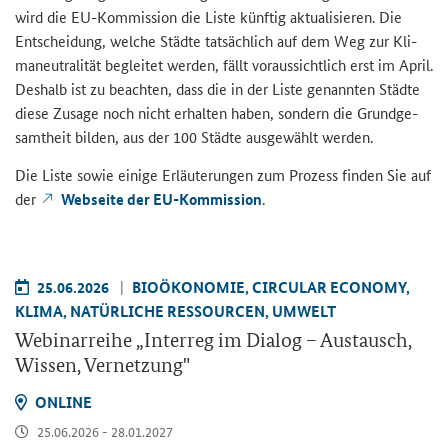
wird die EU-​Kommission die Liste künf­tig ak­tua­li­sie­ren. Die
Ent­schei­dung, wel­che Städ­te tat­säch­lich auf dem Weg zur Kli­
ma­neu­tra­li­tät be­glei­tet wer­den, fällt vor­aus­sicht­lich erst im April.
Des­halb ist zu be­ach­ten, dass die in der Liste ge­nann­ten Städ­te
diese Zu­sa­ge noch nicht er­hal­ten haben, son­dern die Grund­ge­
samt­heit bil­den, aus der 100 Städ­te aus­ge­wählt wer­den.
Die Liste sowie ei­ni­ge Er­läu­te­run­gen zum Pro­zess fin­den Sie auf
der
Web­sei­te der EU-​Kommission
.
25.06.2026
BIO­ÖKO­NO­MIE, CIR­CU­LAR ECO­NO­MY,
KLIMA, NA­TÜR­LI­CHE RES­SOUR­CEN, UM­WELT
We­bi­nar­rei­he „
Interreg
im Dia­log – Aus­tausch,
Wis­sen, Ver­net­zung"
ON­LINE
25.06.2026 - 28.01.2027