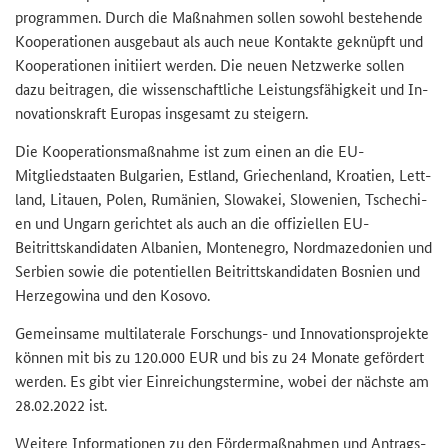
pro­gram­men. Durch die Maß­nah­men sol­len so­wohl be­stehen­de
Ko­ope­ra­tio­nen aus­ge­baut als auch neue Kon­tak­te ge­knüpft und
Ko­ope­ra­tio­nen in­iti­iert wer­den. Die neuen Netz­wer­ke sol­len
dazu bei­tra­gen, die wis­sen­schaft­li­che Leis­tungs­fä­hig­keit und In­
no­va­ti­ons­kraft Eu­ro­pas ins­ge­samt zu stei­gern.
Die Ko­ope­ra­ti­ons­maß­nah­me ist zum einen an die EU-​
Mitgliedstaaten Bul­ga­ri­en, Est­land, Grie­chen­land, Kroa­ti­en, Lett­
land, Li­tau­en, Polen, Ru­mä­ni­en, Slo­wa­kei, Slo­we­ni­en, Tsche­chi­
en und Un­garn ge­rich­tet als auch an die of­fi­zi­el­len EU-​
Beitrittskandidaten Al­ba­ni­en, Mon­te­ne­gro, Nord­ma­ze­do­ni­en und
Ser­bi­en sowie die po­ten­ti­el­len Bei­tritts­kan­di­da­ten Bos­ni­en und
Her­ze­go­wi­na und den Ko­so­vo.
Ge­mein­sa­me mul­ti­la­te­ra­le Forschungs-​ und In­no­va­ti­ons­pro­jek­te
kön­nen mit bis zu 120.000 EUR und bis zu 24 Mo­na­te ge­för­dert
wer­den. Es gibt vier Ein­rei­chungs­ter­mi­ne, wobei der nächs­te am
28.02.2022 ist.
Wei­te­re In­for­ma­tio­nen zu den För­der­maß­nah­men und An­trags­