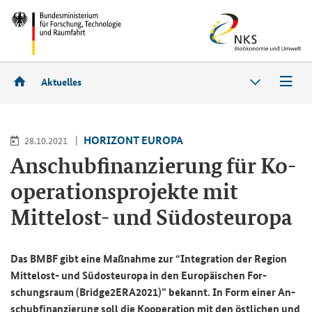
Aktuelles
HO­RI­ZONT EU­RO­PA
28.10.2021
An­schub­fi­nan­zie­rung für Ko­
ope­ra­ti­ons­pro­jek­te mit
Mittelost-​ und Süd­ost­eu­ro­pa
Das BMBF gibt eine Maß­nah­me zur “In­te­gra­ti­on der Re­gi­on
Mittelost-​ und Süd­ost­eu­ro­pa in den Eu­ro­päi­schen For­
schungs­raum (Bridge2ERA2021)” be­kannt. In Form einer An­
schub­fi­nan­zie­rung soll die Ko­ope­ra­ti­on mit den öst­li­chen und