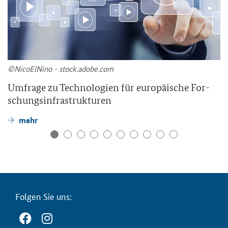
©Ni­co­ElNi­no - stock.adobe.com
Um­fra­ge zu Tech­no­lo­gien für eu­ro­päi­sche For­
schungs­in­fra­struk­tu­ren
mehr
Fol­gen Sie uns: