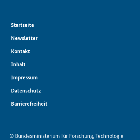
Start­sei­te
News­let­ter
Kon­takt
In­halt
Im­pres­sum
Da­ten­schutz
Bar­rie­re­frei­heit
© Bun­des­mi­nis­te­ri­um für ­For­schung, Tech­no­lo­gie