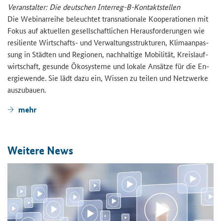
Ver­an­stal­ter: Die deut­schen Interreg-​B-Kontaktstellen
Die We­bi­nar­rei­he be­leuch­tet trans­na­tio­na­le Ko­ope­ra­tio­nen mit
Fokus auf ak­tu­el­len ge­sell­schaft­li­chen Her­aus­for­de­run­gen wie
re­si­li­en­te Wirtschafts-​ und Ver­wal­tungs­struk­tu­ren, Kli­ma­an­pas­
sung in Städ­ten und Re­gio­nen, nach­hal­ti­ge Mo­bi­li­tät, Kreis­lauf­
wirt­schaft, ge­sun­de Öko­sys­te­me und lo­ka­le An­sät­ze für die En­
er­gie­wen­de. Sie lädt dazu ein, Wis­sen zu tei­len und Netz­wer­ke
aus­zu­bau­en.
mehr
Wei­te­re News