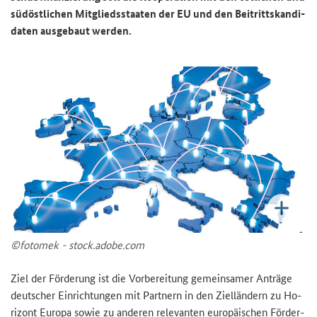
süd­öst­li­chen Mit­glieds­staa­ten der EU und den Bei­tritts­kan­di­
da­ten aus­ge­baut wer­den.
©fo­to­mek - stock.adobe.com
Ziel der För­de­rung ist die Vor­be­rei­tung ge­mein­sa­mer An­trä­ge
deut­scher Ein­rich­tun­gen mit Part­nern in den Ziel­län­dern zu Ho­
ri­zont Eu­ro­pa sowie zu an­de­ren re­le­van­ten eu­ro­päi­schen För­der­