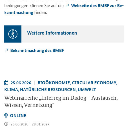
be­din­gun­gen kön­nen Sie auf der
Web­sei­te des BMBF zur Be­
kannt­ma­chung
fin­den.
Wei­te­re In­for­ma­tio­nen
Be­kannt­ma­chung des BMBF
25.06.2026
BIO­ÖKO­NO­MIE, CIR­CU­LAR ECO­NO­MY,
KLIMA, NA­TÜR­LI­CHE RES­SOUR­CEN, UM­WELT
We­bi­nar­rei­he „
Interreg
im Dia­log – Aus­tausch,
Wis­sen, Ver­net­zung"
ON­LINE
25.06.2026 - 28.01.2027