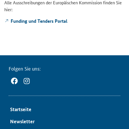
Alle Aus­schrei­bun­gen der Eu­ro­päi­schen Kom­mis­si­on fin­den Sie
hier:
Fun­ding und Ten­ders Por­tal
Fol­gen Sie uns:
Start­sei­te
News­let­ter