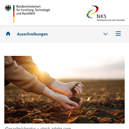
Ausschreibungen
©max­bel­chen­ko – stock.adobe.com