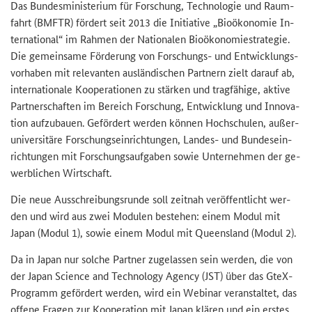
Das Bun­des­mi­nis­te­ri­um für For­schung, Tech­no­lo­gie und Raum­
fahrt (BMFTR) för­dert seit 2013 die In­itia­ti­ve „Bio­öko­no­mie In­
ter­na­tio­nal“ im Rah­men der Na­tio­na­len Bio­öko­no­mie­stra­te­gie.
Die ge­mein­sa­me För­de­rung von Forschungs-​ und Ent­wick­lungs­
vor­ha­ben mit re­le­van­ten aus­län­di­schen Part­nern zielt dar­auf ab,
in­ter­na­tio­na­le Ko­ope­ra­tio­nen zu stär­ken und trag­fä­hi­ge, ak­ti­ve
Part­ner­schaf­ten im Be­reich For­schung, Ent­wick­lung und In­no­va­
ti­on auf­zu­bau­en. Ge­för­dert wer­den kön­nen Hoch­schu­len, au­ßer­
uni­ver­si­tä­re For­schungs­ein­rich­tun­gen, Landes-​ und Bun­des­ein­
rich­tun­gen mit For­schungs­auf­ga­ben sowie Un­ter­neh­men der ge­
werb­li­chen Wirt­schaft.
Die neue Aus­schrei­bungs­run­de soll zeit­nah ver­öf­fent­licht wer­
den und wird aus zwei Mo­du­len be­stehen: einem Modul mit
Japan (Modul 1), sowie einem Modul mit Queens­land (Modul 2).
Da in Japan nur sol­che Part­ner zu­ge­las­sen sein wer­den, die von
der
Japan Science and Technology Agency (JST)
über das
GteX
-​
Programm ge­för­dert wer­den, wird ein We­bi­nar ver­an­stal­tet, das
of­fe­ne Fra­gen zur Ko­ope­ra­ti­on mit Japan klä­ren und ein ers­tes