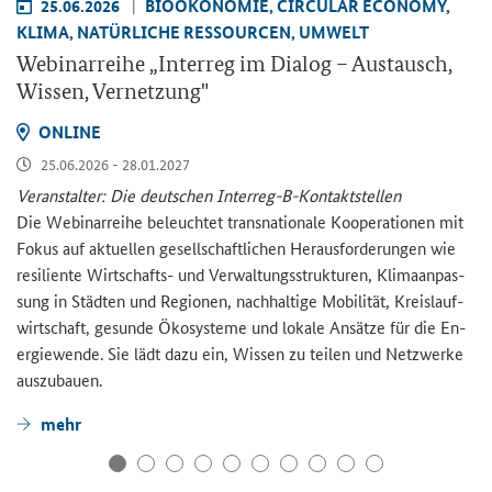
25.06.2026
BIO­ÖKO­NO­MIE, CIR­CU­LAR ECO­NO­MY,
KLIMA, NA­TÜR­LI­CHE RES­SOUR­CEN, UM­WELT
We­bi­nar­rei­he „
Interreg
im Dia­log – Aus­tausch,
Wis­sen, Ver­net­zung"
ON­LINE
25.06.2026 - 28.01.2027
Ver­an­stal­ter: Die deut­schen Interreg-​B-Kontaktstellen
Die We­bi­nar­rei­he be­leuch­tet trans­na­tio­na­le Ko­ope­ra­tio­nen mit
Fokus auf ak­tu­el­len ge­sell­schaft­li­chen Her­aus­for­de­run­gen wie
re­si­li­en­te Wirtschafts-​ und Ver­wal­tungs­struk­tu­ren, Kli­ma­an­pas­
sung in Städ­ten und Re­gio­nen, nach­hal­ti­ge Mo­bi­li­tät, Kreis­lauf­
wirt­schaft, ge­sun­de Öko­sys­te­me und lo­ka­le An­sät­ze für die En­
er­gie­wen­de. Sie lädt dazu ein, Wis­sen zu tei­len und Netz­wer­ke
aus­zu­bau­en.
mehr