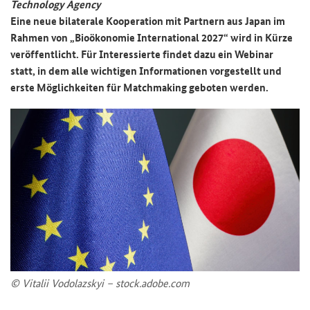
Technology Agency
Eine neue bi­la­te­ra­le Ko­ope­ra­ti­on mit Part­nern aus Japan im
Rah­men von „Bio­öko­no­mie In­ter­na­tio­nal 2027“ wird in Kürze
ver­öf­fent­licht. Für In­ter­es­sier­te fin­det dazu ein We­bi­nar
statt, in dem alle wich­ti­gen In­for­ma­tio­nen vor­ge­stellt und
erste Mög­lich­kei­ten für
Matchmaking
ge­bo­ten wer­den.
© Vi­ta­lii Vo­do­laz­skyi – stock.adobe.com