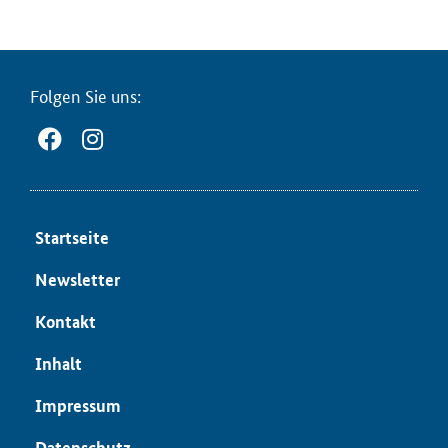
Fol­gen Sie uns:
Start­sei­te
News­let­ter
Kon­takt
In­halt
Im­pres­sum
Da­ten­schutz