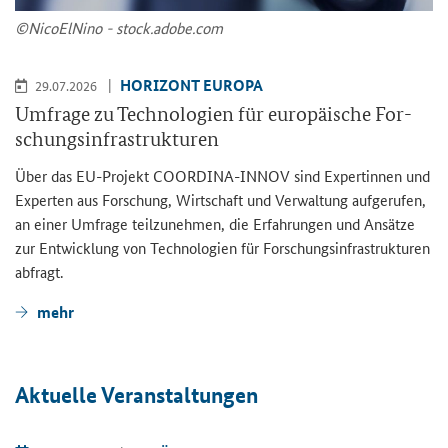
©Ni­co­ElNi­no - stock.adobe.com
HO­RI­ZONT EU­RO­PA
29.07.2026
Um­fra­ge zu Tech­no­lo­gien für eu­ro­päi­sche For­
schungs­in­fra­struk­tu­ren
Über das EU-​Projekt COORDINA-​INNOV sind Ex­per­tin­nen und
Ex­per­ten aus For­schung, Wirt­schaft und Ver­wal­tung auf­ge­ru­fen,
an einer Um­fra­ge teil­zu­neh­men, die Er­fah­run­gen und An­sät­ze
zur Ent­wick­lung von Tech­no­lo­gien für For­schungs­in­fra­struk­tu­ren
ab­fragt.
mehr
Ak­tu­el­le Ver­an­stal­tun­gen