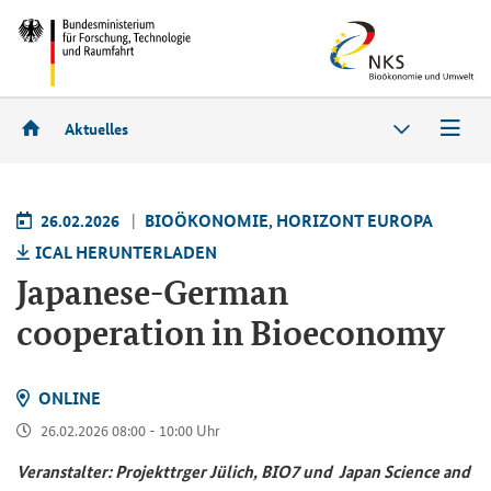
Aktuelles
26.02.2026
BIO­ÖKO­NO­MIE, HO­RI­ZONT EU­RO­PA
ICAL HER­UN­TER­LA­DEN
Japanese-German
cooperation in Bioeconomy
ON­LINE
26.02.2026 08:00 - 10:00 Uhr
Ver­an­stal­ter: Pro­jekt­trger Jü­lich, BIO7 und
Japan Science and