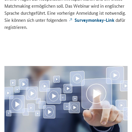
Matchmaking
er­mög­li­chen soll. Das We­bi­nar wird in eng­li­scher
Spra­che durch­ge­führt. Eine vor­he­ri­ge An­mel­dung ist not­wen­dig.
Sie kön­nen sich unter fol­gen­dem
Surveymonkey-Link
dafür
re­gis­trie­ren.