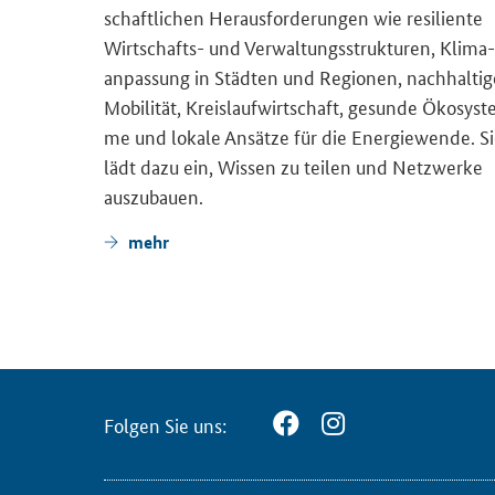
schaft­li­chen Her­aus­for­de­run­gen wie re­si­li­en­te
Zen­trum
Wirtschafts-​ und Ver­wal­tungs­struk­tu­ren, Kli­ma­
t­stel­le
an­pas­sung in Städ­ten und Re­gio­nen, nach­hal­ti­
ak­ten
Mo­bi­li­tät, Kreis­lauf­wirt­schaft, ge­sun­de Öko­sys­t
der­mög­
me und lo­ka­le An­sät­ze für die En­er­gie­wen­de. S
 Eu­ro­pa
lädt dazu ein, Wis­sen zu tei­len und Netz­wer­ke
aus­zu­bau­en.
mehr
Fol­gen Sie uns: