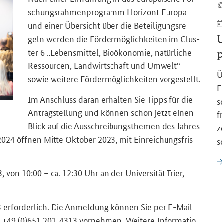
©
schungs­rah­men­pro­gramm Ho­ri­zont Eu­ro­pa
und einer Über­sicht über die Be­tei­li­gungs­re­
U
geln wer­den die För­der­mög­lich­kei­ten im Clus­
ter 6 „Le­bens­mit­tel, Bio­öko­no­mie, na­tür­li­che
p
Res­sour­cen, Land­wirt­schaft und Um­welt“
Ü
sowie wei­te­re För­der­mög­lich­kei­ten vor­ge­stellt.
E
Im An­schluss daran er­hal­ten Sie Tipps für die
s
An­trag­stel­lung und kön­nen schon jetzt einen
f
Blick auf die Aus­schrei­bungs­the­men des Jah­res
z
024 öff­nen Mitte Ok­to­ber 2023, mit Ein­rei­chungs­fris­
s
, von 10:00 – ca. 12:30 Uhr an der Uni­ver­si­tät Trier,
er­for­der­lich. Die An­mel­dung kön­nen Sie per E-​Mail
r +49 (0)651 201-​4313 vor­neh­men. Wei­te­re In­for­ma­tio­