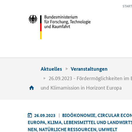
START
Aktuelles
Veranstaltungen
26.09.2023 - Fördermöglichkeiten im 
und Klimamission in Horizont Europa
26.09.2023
BIO­ÖKO­NO­MIE, CIR­CU­LAR ECO­
EU­RO­PA, KLIMA, LE­BENS­MIT­TEL UND LAND­WIRT­
NEN, NA­TÜR­LI­CHE RES­SOUR­CEN, UM­WELT