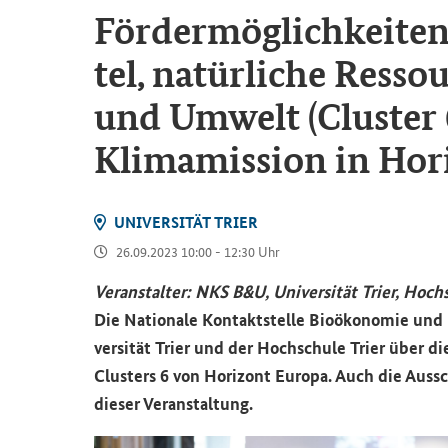
För­der­mög­lich­kei­te
tel, na­tür­li­che Res­s
und Um­welt (Clus­ter
Kli­ma­mis­si­on in Ho­r
UNI­VER­SI­TÄT TRIER
26.09.2023 10:00 - 12:30 Uhr
Ver­an­stal­ter: NKS B&U, Uni­ver­si­tät Trier, Hoch­
Die Na­tio­na­le Kon­takt­stel­le Bio­öko­no­mie un
ver­si­tät Trier und der Hoch­schu­le Trier über di
Clus­ters 6 von Ho­ri­zont Eu­ro­pa. Auch die Aus­s
die­ser Ver­an­stal­tung.