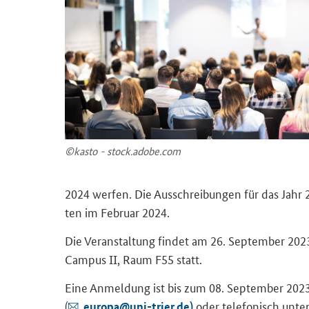
©kasto - stock.adobe.com
2024 wer­fen. Die Aus­schrei­bun­gen für das Jahr 2
ten im Fe­bru­ar 2024.
Die Ver­an­stal­tung fin­det am 26. Sep­tem­ber 2023
Cam­pus II, Raum F55 statt.
Eine An­mel­dung ist bis zum 08. Sep­tem­ber 2023 
(
oder te­le­fo­nisch unte
eu­ro­pa@uni-​trier.de)