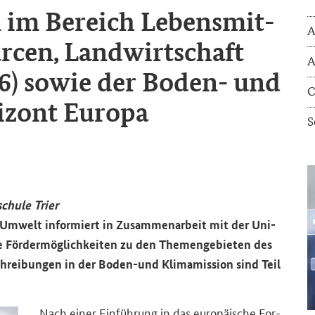
n im Be­reich Le­bens­mit­
A
our­cen, Land­wirt­schaft
A
 6) sowie der Boden-​ und
C
i­zont Eu­ro­pa
S
schu­le Trier
d Um­welt in­for­miert in Zu­sam­men­ar­beit mit der Uni­
e För­der­mög­lich­kei­ten zu den The­men­ge­bie­ten des
chrei­bun­gen in der Boden-​und Kli­ma­mis­si­on sind Teil
Nach einer Ein­füh­rung in das eu­ro­päi­sche For­