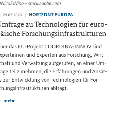
Ni­co­ElNi­no - stock.adobe.com
HO­RI­ZONT EU­RO­PA
29.07.2026
m­fra­ge zu Tech­no­lo­gien für eu­ro­
äi­sche For­schungs­in­fra­struk­tu­ren
ber das EU-​Projekt COORDINA-​INNOV sind
x­per­tin­nen und Ex­per­ten aus For­schung, Wirt­
chaft und Ver­wal­tung auf­ge­ru­fen, an einer Um­
ra­ge teil­zu­neh­men, die Er­fah­run­gen und An­sät­
e zur Ent­wick­lung von Tech­no­lo­gien für For­
chungs­in­fra­struk­tu­ren ab­fragt.
mehr