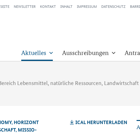
SEITE
NEWSLETTER
KONTAKT
INHALT
IMPRESSUM
DATENSCHUTZ
BARRI
Aktuelles
Ausschreibungen
Antra
Bereich Lebensmittel, natürliche Ressourcen, Landwirtschaft
NO­MY, HO­RI­ZONT
ICAL HER­UN­TER­LA­DEN
A
SCHAFT, MIS­SIO­