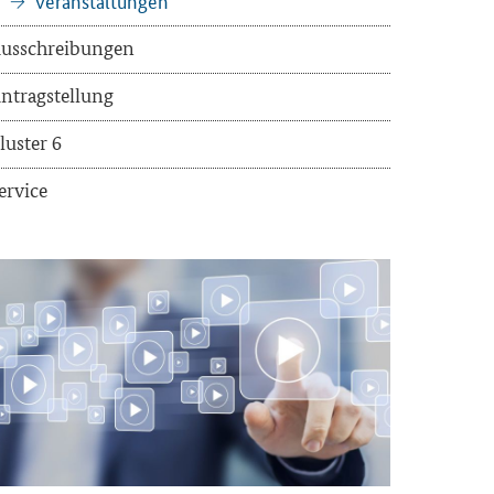
Ver­an­stal­tun­gen
us­schrei­bun­gen
n­trag­stel­lung
lus­ter 6
er­vice