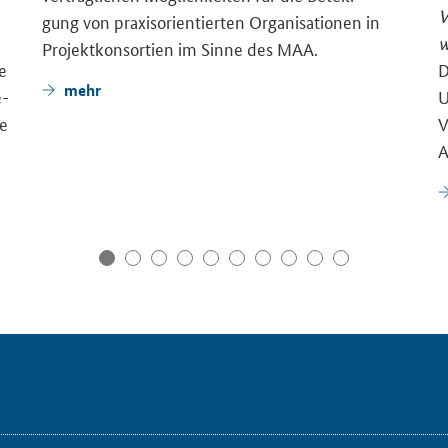
V
gung von pra­xis­ori­en­tier­ten Or­ga­ni­sa­tio­nen in
w
Pro­jekt­kon­sor­ti­en im Sinne des MAA.
ge
D
mehr
e­
U
ie
V
A