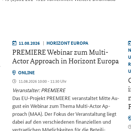
11.08.2026
HO­RI­ZONT EU­RO­PA
N
PRE­MIE­RE We­bi­nar zum
Multi-
U
Actor Approach
in Ho­ri­zont Eu­ro­pa
R
–
U
ON­LINE
G
11.08.2026 10:00 - 11:30 Uhr
i
Ver­an­stal­ter: PRE­MIE­RE
m
Das EU-​Projekt PRE­MIE­RE ver­an­stal­tet Mitte Au­
gust ein We­bi­nar zum Thema Multi-​Actor Ap­
proach (MAA). Der Fokus der Ver­an­stal­tung liegt
dabei auf den ver­schie­de­nen fi­nan­zi­el­len und
ver­trag­li­chen Mög­lich­kei­ten für die Be­tei­li­