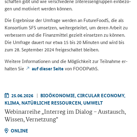
schaf­ten gibt und wie ver­schie­de­ne In­ter­es­sen­grup­pen ein­be­zo­
gen und mo­ti­viert wer­den kön­nen.
Die Er­geb­nis­se der Um­fra­ge wer­den an
FutureFoodS
, die als
Kon­sor­ti­um SFS um­set­zen, wei­ter­ge­lei­tet, um deren Ar­beit zu
ver­bes­sern und die Fi­nanz­mit­tel ge­zielt ein­set­zen zu kön­nen.
Die Um­fra­ge dau­ert nur etwa 15 bis 20 Mi­nu­ten und wird bis
zum 28. Sep­tem­ber 2024 frei­ge­schal­tet blei­ben.
Wei­te­re In­for­ma­tio­nen und die Mög­lich­keit zur Teil­nah­me er­
hal­ten Sie
auf die­ser Seite
von
FOODPathS
.
25.06.2026
BIO­ÖKO­NO­MIE, CIR­CU­LAR ECO­NO­MY,
KLIMA, NA­TÜR­LI­CHE RES­SOUR­CEN, UM­WELT
We­bi­nar­rei­he „
Interreg
im Dia­log – Aus­tausch,
Wis­sen, Ver­net­zung"
ON­LINE