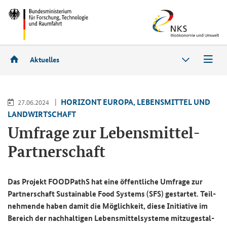
Aktuelles
HO­RI­ZONT EU­RO­PA, LE­BENS­MIT­TEL UND
27.06.2024
LAND­WIRT­SCHAFT
Um­fra­ge zur Lebensmittel-​
Partnerschaft
Das Pro­jekt
FOODPathS
hat eine öf­fent­li­che Um­fra­ge zur
Part­ner­schaft
Sustainable Food Systems
(SFS) ge­star­tet. Teil­
neh­men­de haben damit die Mög­lich­keit, diese In­itia­ti­ve im
Be­reich der nach­hal­ti­gen Le­bens­mit­tel­sys­te­me mit­zu­ge­stal­