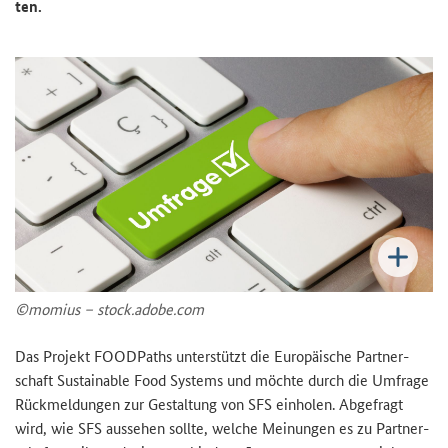
ten.
©mo­mi­us – stock.adobe.com
Das Pro­jekt
FOODPaths
un­ter­stützt die Eu­ro­päi­sche Part­ner­
schaft
Sustainable Food Systems
und möch­te durch die Um­fra­ge
Rück­mel­dun­gen zur Ge­stal­tung von SFS ein­ho­len. Ab­ge­fragt
wird, wie SFS aus­se­hen soll­te, wel­che Mei­nun­gen es zu Part­ner­