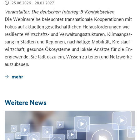
25.06.2026 - 28.01.2027
Ver­an­stal­ter: Die deut­schen Interreg-​B-Kontaktstellen
Die We­bi­nar­rei­he be­leuch­tet trans­na­tio­na­le Ko­ope­ra­tio­nen mit
Fokus auf ak­tu­el­len ge­sell­schaft­li­chen Her­aus­for­de­run­gen wie
re­si­li­en­te Wirtschafts-​ und Ver­wal­tungs­struk­tu­ren, Kli­ma­an­pas­
sung in Städ­ten und Re­gio­nen, nach­hal­ti­ge Mo­bi­li­tät, Kreis­lauf­
wirt­schaft, ge­sun­de Öko­sys­te­me und lo­ka­le An­sät­ze für die En­
er­gie­wen­de. Sie lädt dazu ein, Wis­sen zu tei­len und Netz­wer­ke
aus­zu­bau­en.
mehr
Wei­te­re News