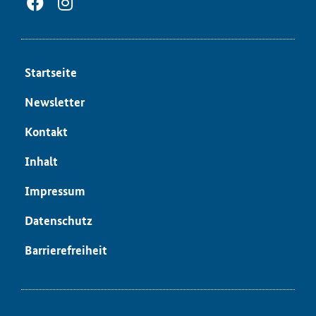
Start­sei­te
News­let­ter
Kon­takt
In­halt
Im­pres­sum
Da­ten­schutz
Bar­rie­re­frei­heit