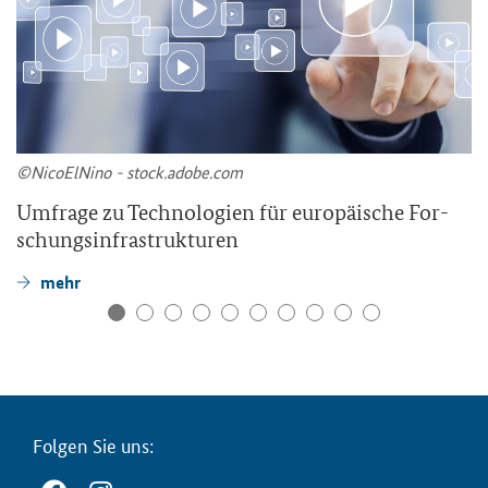
©Ni­co­ElNi­no - stock.adobe.com
Um­fra­ge zu Tech­no­lo­gien für eu­ro­päi­sche For­
schungs­in­fra­struk­tu­ren
mehr
Fol­gen Sie uns: