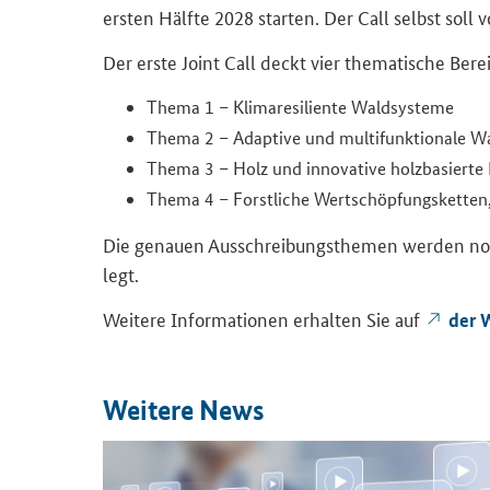
ers­ten Hälf­te 2028 star­ten. Der
Call
selbst soll v
Der erste
Joint Call
deckt vier the­ma­ti­sche Be­rei
Thema 1 – Kli­ma­re­si­li­en­te Wald­sys­te­me
Thema 2 – Ad­ap­ti­ve und mul­ti­funk­tio­na­le Wa
Thema 3 – Holz und in­no­va­ti­ve holz­ba­sier­te
Thema 4 – Forst­li­che Wert­schöp­fungs­ket­ten
Die ge­nau­en Aus­schrei­bungs­the­men wer­den noch v
legt.
Wei­te­re In­for­ma­tio­nen er­hal­ten Sie auf
der W
Wei­te­re News