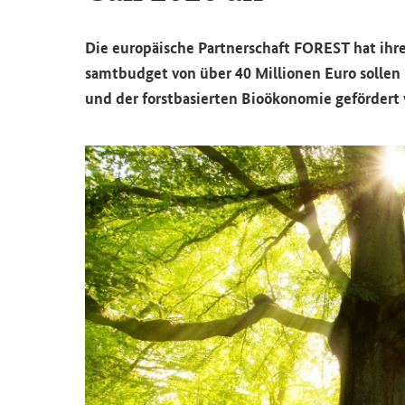
Die eu­ro­päi­sche Part­ner­schaft
FOREST
hat ihre
samt­bud­get von über 40 Mil­lio­nen Euro sol­len F
und der forst­ba­sier­ten Bio­öko­no­mie ge­för­dert