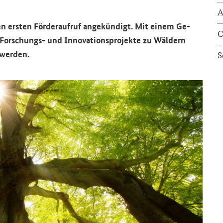
A
n ers­ten För­der­auf­ruf an­ge­kün­digt. Mit einem Ge­
C
orschungs-​ und In­no­va­ti­ons­pro­jek­te zu Wäl­dern
 wer­den.
S