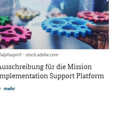
al­pha­spi­rit - stock.adobe.com
©Scotch 
us­schrei­bung für die
Mission
Neues
Implementation Support
Plat­form
ti­me F
mehr
mehr