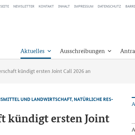
SEITE
NEWSLETTER
KONTAKT
INHALT
IMPRESSUM
DATENSCHUTZ
BARRI
Aktuelles
Ausschreibungen
Antra
schaft kündigt ersten Joint Call 2026 an
NS­MIT­TEL UND LAND­WIRT­SCHAFT, NA­TÜR­LI­CHE RES­
A
t kün­digt ers­ten Joint
A