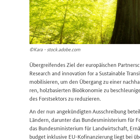
©Kara - stock.adobe.com
Über­grei­fen­des Ziel der eu­ro­päi­schen Part­ner­s
Research and innovation for a Sustainable Trans
mo­bi­li­sie­ren, um den Über­gang zu einer nach­hal
ren, holz­ba­sier­ten Bio­öko­no­mie zu be­schleu­ni
des Forst­sek­tors zu re­du­zie­ren.
An der nun an­ge­kün­dig­ten Aus­schrei­bung be­tei­l
Län­dern, dar­un­ter das Bun­des­mi­nis­te­ri­um fü
das Bun­des­mi­nis­te­ri­um für Land­wirt­schaft, Er
bud­get in­klu­si­ve EU-​Kofinanzierung liegt bei übe