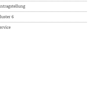
n­trag­stel­lung
lus­ter 6
er­vice