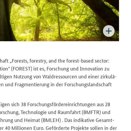
chaft „
Forests, forestry, and the forest-based sector:
ition" (FOREST)
ist es, For­schung und In­no­va­ti­on zu
­ti­gen Nut­zung von Wald­res­sour­cen und einer zir­ku­lä­
­gen und Frag­men­tie­rung in der For­schungs­land­schaft
i­gen sich 38 For­schungs­för­der­ein­rich­tun­gen aus 28
r For­schung, Tech­no­lo­gie und Raum­fahrt (BMFTR) und
­näh­rung und Hei­mat (BMLEH) . Das in­di­ka­ti­ve Ge­samt­
r 40 Mil­lio­nen Euro. Ge­för­der­te Pro­jek­te sol­len in der