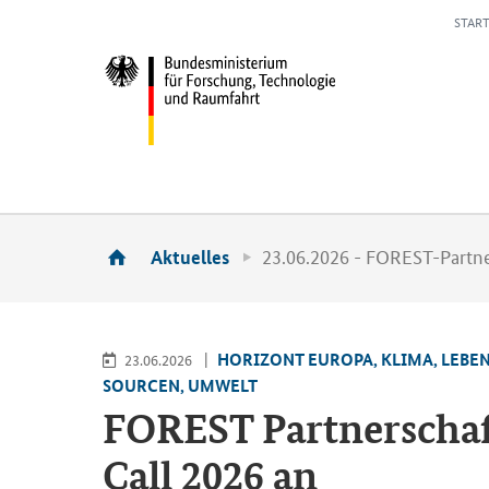
START
23.06.2026 - FOREST-Partner
Aktuelles
HO­RI­ZONT EU­RO­PA, KLIMA, LE­BE
23.06.2026
SOUR­CEN, UM­WELT
FO­REST Part­ner­schaf
Call 2026 an