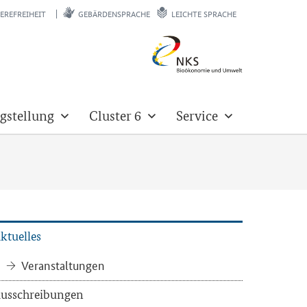
EREFREIHEIT
GEBÄRDENSPRACHE
LEICHTE SPRACHE
gstellung
Cluster 6
Service
k­tu­el­les
Ver­an­stal­tun­gen
us­schrei­bun­gen