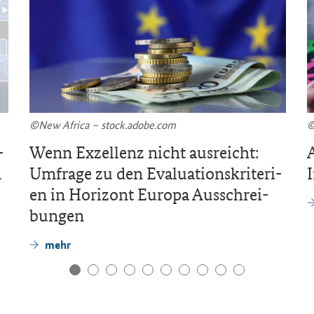
©New Af­ri­ca – stock.adobe.com
©
­
Wenn Ex­zel­lenz nicht aus­reicht:
A
n
Um­fra­ge zu den Eva­lua­ti­ons­kri­te­ri­
en in Ho­ri­zont Eu­ro­pa Aus­schrei­
bun­gen
mehr