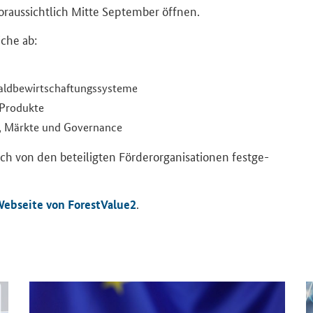
or­aus­sicht­lich Mitte Sep­tem­ber öff­nen.
­che ab:
ld­be­wirt­schaf­tungs­sys­te­me
 Pro­duk­te
, Märk­te und Go­ver­nan­ce
on den be­tei­lig­ten För­der­or­ga­ni­sa­tio­nen fest­ge­
.
eb­sei­te von ForestValue2