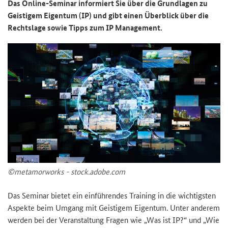
Das Online-​Seminar in­for­miert Sie über die Grund­la­gen zu
Geis­ti­gem Ei­gen­tum (
IP
) und gibt einen Über­blick über die
Rechts­la­ge sowie Tipps zum
IP
Ma­nage­ment.
©me­ta­mor­works - stock.adobe.com
Das Se­mi­nar bie­tet ein ein­füh­ren­des Trai­ning in die wich­tigs­ten
Aspek­te beim Um­gang mit Geis­ti­gem Ei­gen­tum. Unter an­de­rem
wer­den bei der Ver­an­stal­tung Fra­gen wie „Was ist
IP
?“ und „Wie