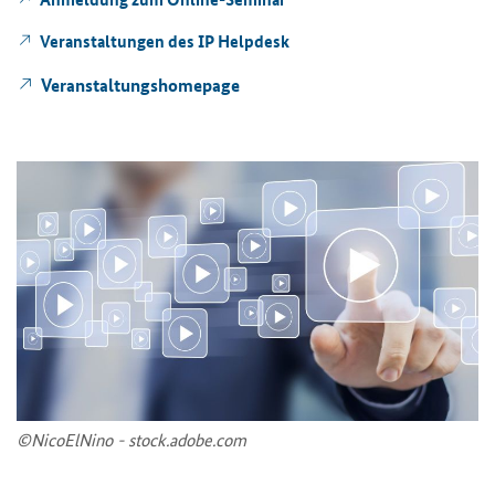
Ver­an­stal­tun­gen des IP Hel­pdesk
Ver­an­stal­tungs­home­page
©Ni­co­ElNi­no - stock.adobe.com