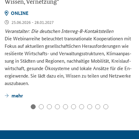
Wis­sen, Ver­net­zung"
ON­LINE
25.06.2026 - 28.01.2027
Ver­an­stal­ter: Die deut­schen Interreg-​B-Kontaktstellen
Die We­bi­nar­rei­he be­leuch­tet trans­na­tio­na­le Ko­ope­ra­tio­nen mit
Fokus auf ak­tu­el­len ge­sell­schaft­li­chen Her­aus­for­de­run­gen wie
re­si­li­en­te Wirtschafts-​ und Ver­wal­tungs­struk­tu­ren, Kli­ma­an­pas­
sung in Städ­ten und Re­gio­nen, nach­hal­ti­ge Mo­bi­li­tät, Kreis­lauf­
wirt­schaft, ge­sun­de Öko­sys­te­me und lo­ka­le An­sät­ze für die En­
er­gie­wen­de. Sie lädt dazu ein, Wis­sen zu tei­len und Netz­wer­ke
aus­zu­bau­en.
mehr