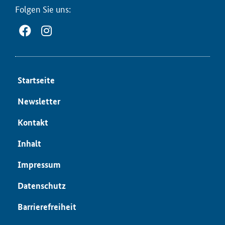
Fol­gen Sie uns:
Start­sei­te
News­let­ter
Kon­takt
In­halt
Im­pres­sum
Da­ten­schutz
Bar­rie­re­frei­heit