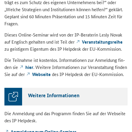
trägt es zum Schutz des ei­ge­nen Un­ter­neh­mens bei?“ oder
„Wel­che Stra­te­gien und In­sti­tu­tio­nen kön­nen hel­fen?“ ge­klärt.
Ge­plant sind 60 Mi­nu­ten Prä­sen­ta­ti­on und 15 Mi­nu­ten Zeit für
Fra­gen.
Die­ses Online-​Seminar wird von der
IP
-​Beraterin Lesly Novak
auf Eng­lisch ge­hal­ten und ist Teil der
Ver­an­stal­tungs­rei­he
zu geis­ti­gem Ei­gen­tum des
IP Helpdesk
der EU-​Kommission.
Die Teil­nah­me ist kos­ten­los. In­for­ma­tio­nen zur An­mel­dung fin­
den sie
hier
. Wei­te­re In­for­ma­tio­nen zur Ver­an­stal­tung fin­den
Sie auf der
Web­sei­te
des
IP Helpdesk
der EU-​Kommission.
Wei­te­re In­for­ma­tio­nen
Die An­mel­dung und das Pro­gramm fin­den Sie auf der Web­sei­te
des IP Hel­pdesk.
An­mel­dung zum Online-​Seminar