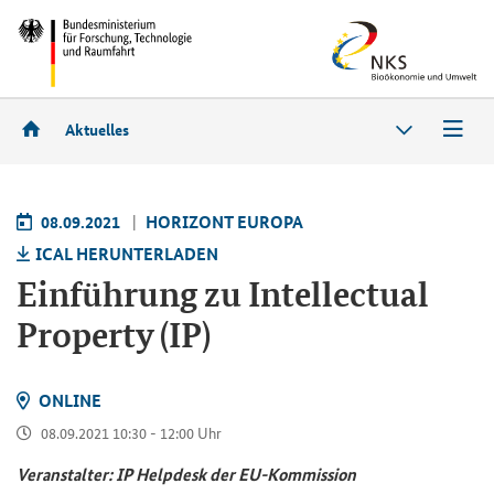
Aktuelles
08.09.2021
HO­RI­ZONT EU­RO­PA
ICAL HER­UN­TER­LA­DEN
Ein­füh­rung zu
Intellectual
Property (IP)
ON­LINE
08.09.2021 10:30 - 12:00 Uhr
Ver­an­stal­ter: IP Hel­pdesk der EU-​Kommission