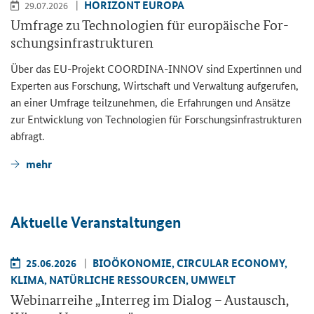
HO­RI­ZONT EU­RO­PA
29.07.2026
Um­fra­ge zu Tech­no­lo­gien für eu­ro­päi­sche For­
schungs­in­fra­struk­tu­ren
Über das EU-​Projekt COORDINA-​INNOV sind Ex­per­tin­nen und
Ex­per­ten aus For­schung, Wirt­schaft und Ver­wal­tung auf­ge­ru­fen,
an einer Um­fra­ge teil­zu­neh­men, die Er­fah­run­gen und An­sät­ze
zur Ent­wick­lung von Tech­no­lo­gien für For­schungs­in­fra­struk­tu­ren
ab­fragt.
mehr
Ak­tu­el­le Ver­an­stal­tun­gen
25.06.2026
BIO­ÖKO­NO­MIE, CIR­CU­LAR ECO­NO­MY,
KLIMA, NA­TÜR­LI­CHE RES­SOUR­CEN, UM­WELT
We­bi­nar­rei­he „
Interreg
im Dia­log – Aus­tausch,