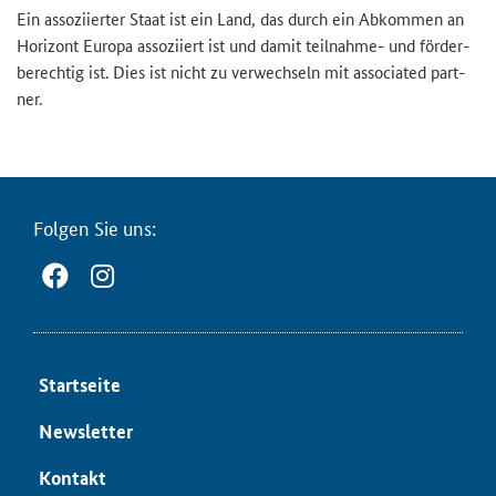
Ein as­so­zi­ier­ter Staat ist ein Land, das durch ein Ab­kom­men an
Ho­ri­zont Eu­ro­pa as­so­zi­iert ist und damit teilnahme-​ und för­der­
be­rech­tig ist. Dies ist nicht zu ver­wech­seln mit as­so­cia­ted part­
ner.
Fol­gen Sie uns:
Start­sei­te
News­let­ter
Kon­takt