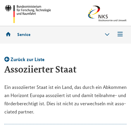
Service
Zu­rück zur Liste
As­so­zi­ier­ter Staat
Ein as­so­zi­ier­ter Staat ist ein Land, das durch ein Ab­kom­men
an Ho­ri­zont Eu­ro­pa as­so­zi­iert ist und damit teilnahme-​ und
för­der­be­rech­tigt ist. Dies ist nicht zu ver­wech­seln mit as­so­
cia­ted part­ner.