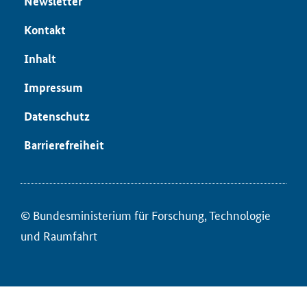
News­let­ter
Kon­takt
In­halt
Im­pres­sum
Da­ten­schutz
Bar­rie­re­frei­heit
© Bun­des­mi­nis­te­ri­um für ­For­schung, Tech­no­lo­gie
und Raum­fahrt