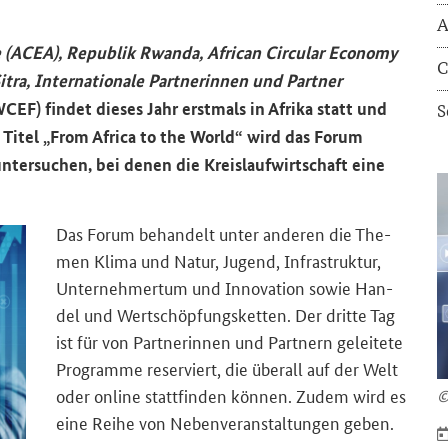
A
e (ACEA)
, Re­pu­blik Rwan­da,
African Circular Economy
C
Sitra, In­ter­na­tio­na­le Part­ne­rin­nen und Part­ner
WCEF)
fin­det die­ses Jahr erst­mals in Afri­ka statt und
S
 Titel „
From Africa to the World
“ wird das Forum
n­ter­su­chen, bei denen die Kreis­lauf­wirt­schaft eine
Das Forum be­han­delt unter an­de­ren die The­
men Klima und Natur, Ju­gend, In­fra­struk­tur,
Un­ter­neh­mer­tum und In­no­va­ti­on sowie Han­
del und Wert­schöp­fungs­ket­ten. Der drit­te Tag
ist für von Part­ne­rin­nen und Part­nern ge­lei­te­te
Pro­gram­me re­ser­viert, die über­all auf der Welt
oder on­line statt­fin­den kön­nen. Zudem wird es
©
eine Reihe von Ne­ben­ver­an­stal­tun­gen geben.