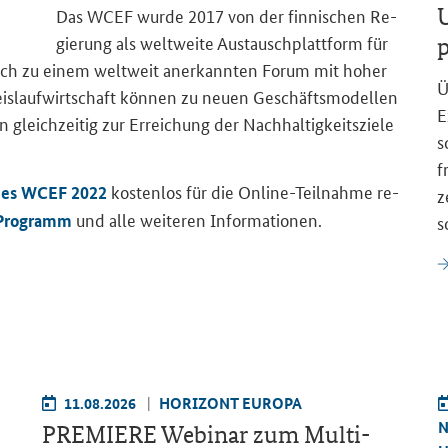
U
Das WCEF wurde 2017 von der fin­ni­schen Re­
gie­rung als welt­wei­te Aus­tausch­platt­form für
p
s sich zu einem welt­weit an­er­kann­ten Forum mit hoher
Ü
eis­lauf­wirt­schaft kön­nen zu neuen Ge­schäfts­mo­del­len
E
 gleich­zei­tig zur Er­rei­chung der Nach­hal­tig­keits­zie­le
s
f
kos­ten­los für die Online-​Teilnahme re­
 des WCEF 2022
z
und alle wei­te­ren In­for­ma­tio­nen.
Pro­gramm
s
11.08.2026
HO­RI­ZONT EU­RO­PA
N
PRE­MIE­RE We­bi­nar zum
Multi-