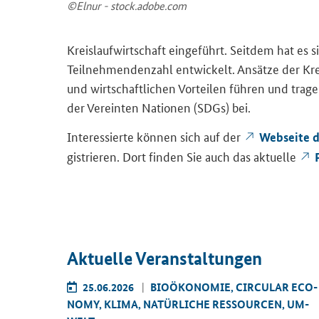
©Elnur - stock.adobe.com
Kreis­lauf­wirt­schaft ein­ge­führt. Seit­dem hat e
Teil­neh­men­den­zahl ent­wi­ckelt. An­sät­ze der Kr
und wirt­schaft­li­chen Vor­tei­len füh­ren und tra­gen
der Ver­ein­ten Na­tio­nen (
SDGs
) bei.
In­ter­es­sier­te kön­nen sich auf der
Web­sei­te
gis­trie­ren. Dort fin­den Sie auch das ak­tu­el­le
Ak­tu­el­le Ver­an­stal­tun­gen
AR ECO­
25.06.2026
BIO­ÖKO­NO­MIE, CIR­CU­LAR ECO­
TEL UND
NO­MY, KLIMA, NA­TÜR­LI­CHE RES­SOUR­CEN, UM­