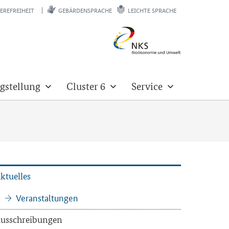
EREFREIHEIT
GEBÄRDENSPRACHE
LEICHTE SPRACHE
gstellung
Cluster 6
Service
k­tu­el­les
Ver­an­stal­tun­gen
us­schrei­bun­gen