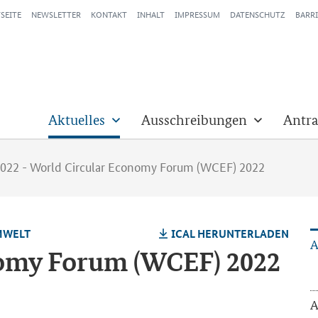
SEITE
NEWSLETTER
KONTAKT
INHALT
IMPRESSUM
DATENSCHUTZ
BARRI
Aktuelles
Ausschreibungen
Antra
2022 - World Circular Economy Forum (WCEF) 2022
M­WELT
ICAL HER­UN­TER­LA­DEN
A
­no­my Forum (WCEF) 2022
A