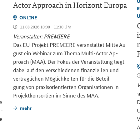
U
Actor Approach
in Ho­ri­zont Eu­ro­pa
R
–
U
ON­LINE
G
11.08.2026 10:00 - 11:30 Uhr
i
Ver­an­stal­ter: PRE­MIE­RE
m
Das EU-​Projekt PRE­MIE­RE ver­an­stal­tet Mitte Au­
gust ein We­bi­nar zum Thema Multi-​Actor Ap­
proach (MAA). Der Fokus der Ver­an­stal­tung liegt
dabei auf den ver­schie­de­nen fi­nan­zi­el­len und
ver­trag­li­chen Mög­lich­kei­ten für die Be­tei­li­
V
gung von pra­xis­ori­en­tier­ten Or­ga­ni­sa­tio­nen in
w
Pro­jekt­kon­sor­ti­en im Sinne des MAA.
ge
D
mehr
e­
U
ie
V
A