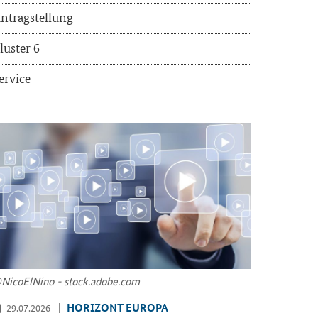
n­trag­stel­lung
lus­ter 6
er­vice
Ni­co­ElNi­no - stock.adobe.com
HO­RI­ZONT EU­RO­PA
29.07.2026