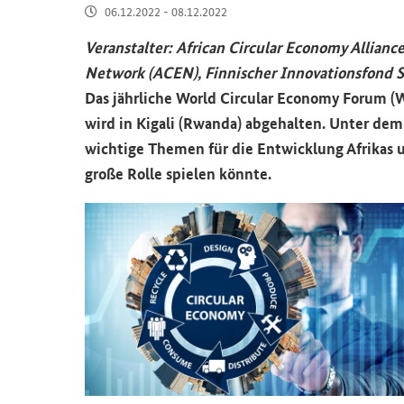
06.12.2022 - 08.12.2022
Ver­an­stal­ter:
African Circular Economy Allianc
Network (ACEN)
, Fin­ni­scher In­no­va­ti­ons­fond 
Das jähr­li­che
World Circular Economy Forum (
wird in Ki­ga­li (Rwan­da) ab­ge­hal­ten. Unter dem
wich­ti­ge The­men für die Ent­wick­lung Afri­kas u
große Rolle spie­len könn­te.