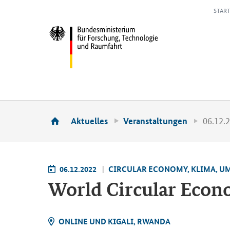
START
06.12.
Aktuelles
Veranstaltungen
06.12.2022
CIR­CU­LAR ECO­NO­MY, KLIMA, U
World Cir­cu­lar Eco
ON­LINE UND KI­GA­LI, RWAN­DA