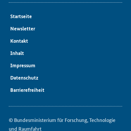
Start­sei­te
News­let­ter
Kon­takt
In­halt
Im­pres­sum
Da­ten­schutz
Bar­rie­re­frei­heit
© Bun­des­mi­nis­te­ri­um für ­For­schung, Tech­no­lo­gie
und Raum­fahrt