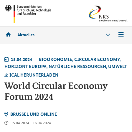
Aktuelles
15.04.2024
BIO­ÖKO­NO­MIE, CIR­CU­LAR ECO­NO­MY,
HO­RI­ZONT EU­RO­PA, NA­TÜR­LI­CHE RES­SOUR­CEN, UM­WELT
ICAL HER­UN­TER­LA­DEN
World Cir­cu­lar Eco­no­my
Forum 2024
BRÜS­SEL UND ON­LINE
15.04.2024 - 16.04.2024