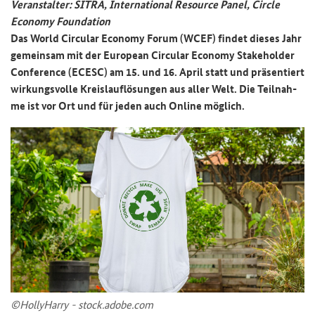
Ver­an­stal­ter: SITRA,
International Resource Panel, Circle
Economy Foundation
Das
World Circular Economy Forum
(WCEF) fin­det die­ses Jahr
ge­mein­sam mit der
European Circular Economy Stakeholder
Conference
(ECESC) am 15. und 16. April statt und prä­sen­tiert
wir­kungs­vol­le Kreis­lauf­lö­sun­gen aus aller Welt. Die Teil­nah­
me ist vor Ort und für jeden auch On­line mög­lich.
©Hol­ly­Har­ry - stock.adobe.com