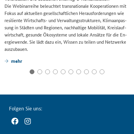
Die We­bi­nar­rei­he be­leuch­tet trans­na­tio­na­le Ko­ope­ra­tio­nen mit
Fokus auf ak­tu­el­len ge­sell­schaft­li­chen Her­aus­for­de­run­gen wie
re­si­li­en­te Wirtschafts-​ und Ver­wal­tungs­struk­tu­ren, Kli­ma­an­pas­
sung in Städ­ten und Re­gio­nen, nach­hal­ti­ge Mo­bi­li­tät, Kreis­lauf­
wirt­schaft, ge­sun­de Öko­sys­te­me und lo­ka­le An­sät­ze für die En­
er­gie­wen­de. Sie lädt dazu ein, Wis­sen zu tei­len und Netz­wer­ke
aus­zu­bau­en.
mehr
Fol­gen Sie uns: