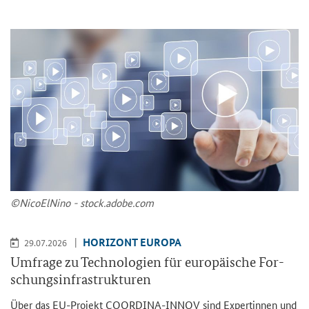
©Ni­co­ElNi­no - stock.adobe.com
HO­RI­ZONT EU­RO­PA
29.07.2026
Um­fra­ge zu Tech­no­lo­gien für eu­ro­päi­sche For­
schungs­in­fra­struk­tu­ren
Über das EU-​Projekt COORDINA-​INNOV sind Ex­per­tin­nen und