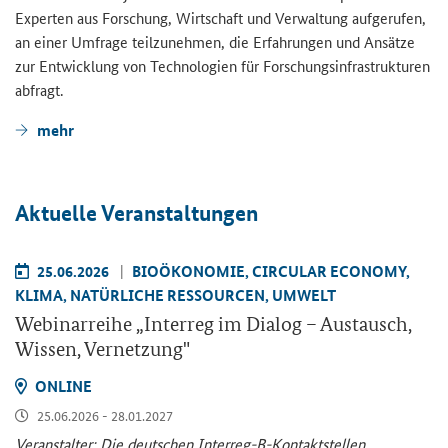
Ex­per­ten aus For­schung, Wirt­schaft und Ver­wal­tung auf­ge­ru­fen,
an einer Um­fra­ge teil­zu­neh­men, die Er­fah­run­gen und An­sät­ze
zur Ent­wick­lung von Tech­no­lo­gien für For­schungs­in­fra­struk­tu­ren
ab­fragt.
mehr
Ak­tu­el­le Ver­an­stal­tun­gen
25.06.2026
BIO­ÖKO­NO­MIE, CIR­CU­LAR ECO­NO­MY,
KLIMA, NA­TÜR­LI­CHE RES­SOUR­CEN, UM­WELT
We­bi­nar­rei­he „
Interreg
im Dia­log – Aus­tausch,
Wis­sen, Ver­net­zung"
ON­LINE
25.06.2026 - 28.01.2027
Ver­an­stal­ter: Die deut­schen Interreg-​B-Kontaktstellen