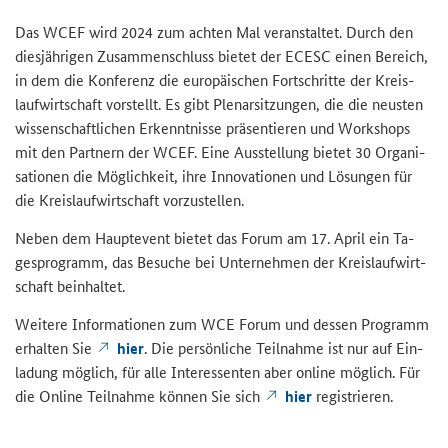
Das WCEF wird 2024 zum ach­ten Mal ver­an­stal­tet. Durch den
dies­jäh­ri­gen Zu­sam­men­schluss bie­tet der ECESC einen Be­reich,
in dem die Kon­fe­renz die eu­ro­päi­schen Fort­schrit­te der Kreis­
lauf­wirt­schaft vor­stellt. Es gibt Ple­nar­sit­zun­gen, die die neus­ten
wis­sen­schaft­li­chen Er­kennt­nis­se prä­sen­tie­ren und Work­shops
mit den Part­nern der WCEF. Eine Aus­stel­lung bie­tet 30 Or­ga­ni­
sa­tio­nen die Mög­lich­keit, ihre In­no­va­tio­nen und Lö­sun­gen für
die Kreis­lauf­wirt­schaft vor­zu­stel­len.
Neben dem Haupte­vent bie­tet das Forum am 17. April ein Ta­
ges­pro­gramm, das Be­su­che bei Un­ter­neh­men der Kreis­lauf­wirt­
schaft be­inhal­tet.
Wei­te­re In­for­ma­tio­nen zum WCE Forum und des­sen Pro­gramm
er­hal­ten Sie
hier
. Die per­sön­li­che Teil­nah­me ist nur auf Ein­
la­dung mög­lich, für alle In­ter­es­sen­ten aber on­line mög­lich. Für
die On­line Teil­nah­me kön­nen Sie sich
hier
re­gis­trie­ren.