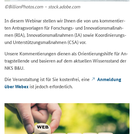
©Bil­lion­Pho­tos.com – stock.adobe.com
In die­sem We­bi­nar stel­len wir Ihnen die von uns kom­men­tier­
ten An­trags­vor­la­gen für Forschungs-​ und In­no­va­ti­ons­maß­nah­
men (RIA), In­no­va­ti­ons­maß­nah­men (IA) sowie Koordinierungs-​
und Un­ter­stüt­zungs­maß­nah­men (CSA) vor.
Un­se­re Kom­men­tie­run­gen die­nen als Ori­en­tie­rungs­hil­fe für An­
trag­stel­len­de und ba­sie­ren auf dem ak­tu­el­len Wis­sens­stand der
NKS B&U.
Die Ver­an­stal­tung ist für Sie kos­ten­frei, eine
An­mel­dung
über Webex
ist je­doch er­for­der­lich.