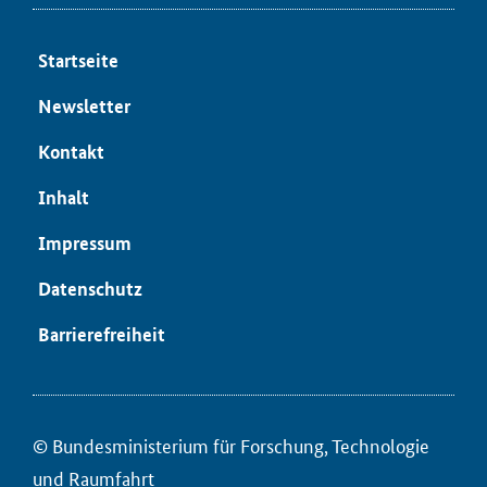
Start­sei­te
News­let­ter
Kon­takt
In­halt
Im­pres­sum
Da­ten­schutz
Bar­rie­re­frei­heit
© Bun­des­mi­nis­te­ri­um für ­For­schung, Tech­no­lo­gie
und Raum­fahrt