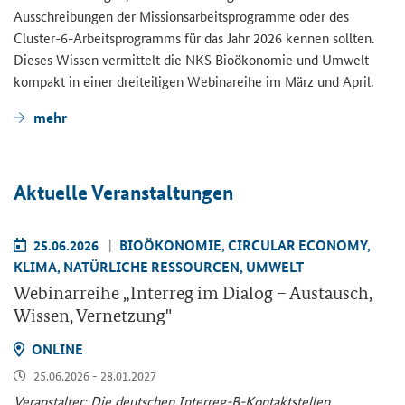
Aus­schrei­bun­gen der Mis­si­ons­ar­beits­pro­gram­me oder des
Cluster-​6-Arbeitsprogramms für das Jahr 2026 ken­nen soll­ten.
Die­ses Wis­sen ver­mit­telt die NKS Bio­öko­no­mie und Um­welt
kom­pakt in einer drei­tei­li­gen We­bi­na­rei­he im März und April.
mehr
Ak­tu­el­le Ver­an­stal­tun­gen
25.06.2026
BIO­ÖKO­NO­MIE, CIR­CU­LAR ECO­NO­MY,
KLIMA, NA­TÜR­LI­CHE RES­SOUR­CEN, UM­WELT
We­bi­nar­rei­he „
Interreg
im Dia­log – Aus­tausch,
Wis­sen, Ver­net­zung"
ON­LINE
25.06.2026 - 28.01.2027
Ver­an­stal­ter: Die deut­schen Interreg-​B-Kontaktstellen