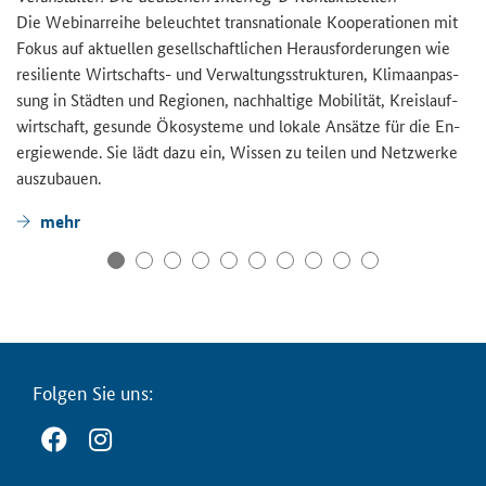
Die We­bi­nar­rei­he be­leuch­tet trans­na­tio­na­le Ko­ope­ra­tio­nen mit
Fokus auf ak­tu­el­len ge­sell­schaft­li­chen Her­aus­for­de­run­gen wie
re­si­li­en­te Wirtschafts-​ und Ver­wal­tungs­struk­tu­ren, Kli­ma­an­pas­
sung in Städ­ten und Re­gio­nen, nach­hal­ti­ge Mo­bi­li­tät, Kreis­lauf­
wirt­schaft, ge­sun­de Öko­sys­te­me und lo­ka­le An­sät­ze für die En­
er­gie­wen­de. Sie lädt dazu ein, Wis­sen zu tei­len und Netz­wer­ke
aus­zu­bau­en.
mehr
Fol­gen Sie uns: