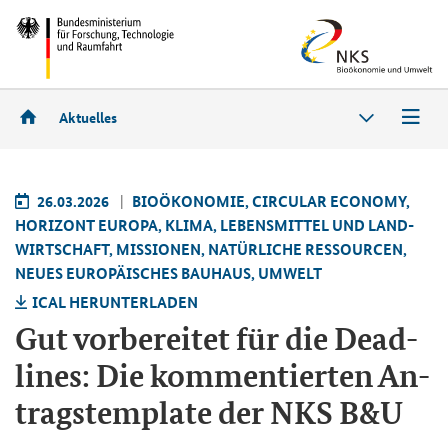
Aktuelles
26.03.2026
BIO­ÖKO­NO­MIE, CIR­CU­LAR ECO­NO­MY,
HO­RI­ZONT EU­RO­PA, KLIMA, LE­BENS­MIT­TEL UND LAND­
WIRT­SCHAFT, MIS­SIO­NEN, NA­TÜR­LI­CHE RES­SOUR­CEN,
NEUES EU­RO­PÄI­SCHES BAU­HAUS, UM­WELT
ICAL HER­UN­TER­LA­DEN
Gut vor­be­rei­tet für die Dead­
lines: Die kom­men­tier­ten An­
trags­tem­pla­te der NKS B&U