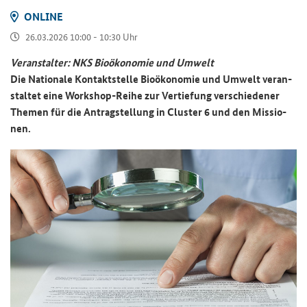
ON­LINE
26.03.2026 10:00 - 10:30 Uhr
Ver­an­stal­ter: NKS Bio­öko­no­mie und Um­welt
Die Na­tio­na­le Kon­takt­stel­le Bio­öko­no­mie und Um­welt ver­an­
stal­tet eine Workshop-​Reihe zur Ver­tie­fung ver­schie­de­ner
The­men für die An­trag­stel­lung in Clus­ter 6 und den Mis­sio­
nen.