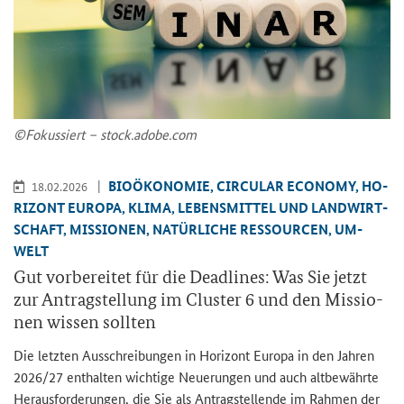
©Fo­kus­siert – stock.adobe.com
BIO­ÖKO­NO­MIE, CIR­CU­LAR ECO­NO­MY, HO­
18.02.2026
RI­ZONT EU­RO­PA, KLIMA, LE­BENS­MIT­TEL UND LAND­WIRT­
SCHAFT, MIS­SIO­NEN, NA­TÜR­LI­CHE RES­SOUR­CEN, UM­
WELT
Gut vor­be­rei­tet für die Dead­lines: Was Sie jetzt
zur An­trag­stel­lung im Clus­ter 6 und den Mis­sio­
nen wis­sen soll­ten
Die letz­ten Aus­schrei­bun­gen in Ho­ri­zont Eu­ro­pa in den Jah­ren
2026/27 ent­hal­ten wich­ti­ge Neue­run­gen und auch alt­be­währ­te
Her­aus­for­de­run­gen, die Sie als An­trag­stel­len­de im Rah­men der