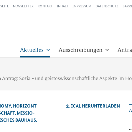
SEITE
NEWSLETTER
KONTAKT
INHALT
IMPRESSUM
DATENSCHUTZ
BARRI
Aktuelles
Ausschreibungen
Antra
en Antrag: Sozial- und geisteswissenschaftliche Aspekte im H
NO­MY, HO­RI­ZONT
ICAL HER­UN­TER­LA­DEN
A
SCHAFT, MIS­SIO­
I­SCHES BAU­HAUS,