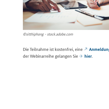
©sit­thip­hong - stock.adobe.com
Die Teil­nah­me ist kos­ten­frei, eine
An­mel­dun
der We­bi­nar­rei­he ge­lan­gen Sie
.
hier