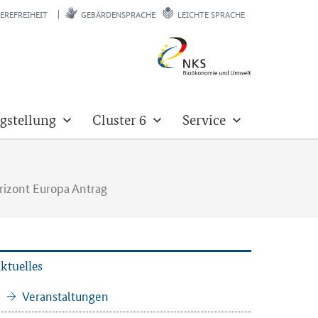
EREFREIHEIT
GEBÄRDENSPRACHE
LEICHTE SPRACHE
gstellung
Cluster 6
Service
orizont Europa Antrag
k­tu­el­les
Ver­an­stal­tun­gen