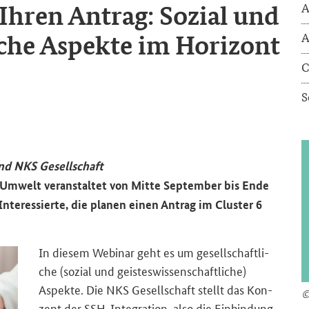
 Ihren An­trag: So­zi­al und
A
li­che Aspek­te im Ho­ri­zont
A
C
S
d NKS Ge­sell­schaft
nd Um­welt ver­an­stal­tet von Mitte Sep­tem­ber bis Ende
er­es­sier­te, die pla­nen einen An­trag im Clus­ter 6
In die­sem We­bi­nar geht es um ge­sell­schaft­li­
che (so­zi­al und geis­tes­wis­sen­schaft­li­che)
Aspek­te. Die NKS Ge­sell­schaft stellt das Kon­
©
zept der SSH-​Integration, also die Ein­bin­dung