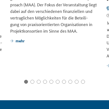
proach (MAA). Der Fokus der Ver­an­stal­tung liegt
dabei auf den ver­schie­de­nen fi­nan­zi­el­len und
ver­trag­li­chen Mög­lich­kei­ten für die Be­tei­li­
V
gung von pra­xis­ori­en­tier­ten Or­ga­ni­sa­tio­nen in
w
Pro­jekt­kon­sor­ti­en im Sinne des MAA.
ge
D
mehr
e­
U
ie
V
A