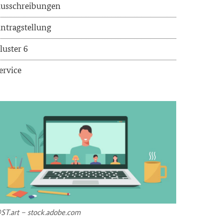
us­schrei­bun­gen
n­trag­stel­lung
lus­ter 6
er­vice
ST.art – stock.adobe.com