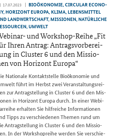
BIO­ÖKO­NO­MIE, CIR­CU­LAR ECO­NO­
17.07.2023
Y, HO­RI­ZONT EU­RO­PA, KLIMA, LE­BENS­MIT­TEL
ND LAND­WIRT­SCHAFT, MIS­SIO­NEN, NA­TÜR­LI­CHE
ES­SOUR­CEN, UM­WELT
ebinar-​ und Workshop-​Reihe „Fit
ür Ihren An­trag: An­trags­vor­be­rei­
ung in Clus­ter 6 und den Mis­sio­
en von Ho­ri­zont Eu­ro­pa“
ie Na­tio­na­le Kon­takt­stel­le Bio­öko­no­mie und
m­welt führt im Herbst zwei Ver­an­stal­tungs­rei­
en zur An­trag­stel­lung in Clus­ter 6 und den Mis­
io­nen in Ho­ri­zont Eu­ro­pa durch. In einer We­bi­
ar­rei­he er­hal­ten Sie hilf­rei­che In­for­ma­tio­nen
nd Tipps zu ver­schie­de­nen The­men rund um
ie An­trag­stel­lung in Clus­ter 6 und den Mis­sio­
en. In der Work­shoprei­he wer­den Sie ver­schie­