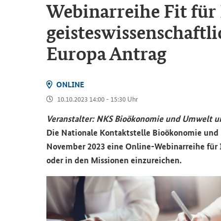
We­bi­nar­rei­he Fit für
geis­tes­wis­sen­schaft­
Eu­ro­pa An­trag
ON­LINE
10.10.2023 14:00 - 15:30 Uhr
Ver­an­stal­ter:
NKS Bio­öko­no­mie und Um­welt un
Die Na­tio­na­le Kon­takt­stel­le Bio­öko­no­mie u
No­vem­ber 2023 eine Online-​Webinarreihe für In­t
oder in den Mis­sio­nen ein­zu­rei­chen.