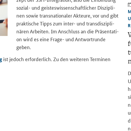
sozial-​ und geis­tes­wis­sen­schaft­li­cher Dis­zi­pli­
M
nen sowie trans­na­tio­na­ler Ak­teu­re, vor und gibt
U
prak­ti­sche Tipps zum inter-​ und trans­dis­zi­pli­
R
nä­ren Ar­bei­ten. Im An­schluss an die Prä­sen­ta­ti­
W
on wird es eine Frage-​ und Ant­wort­run­de
f
geben.
t
ist je­doch er­for­der­lich. Zu den wei­te­ren Ter­mi­nen
g
n
D
U
h
s
n
u
d
n