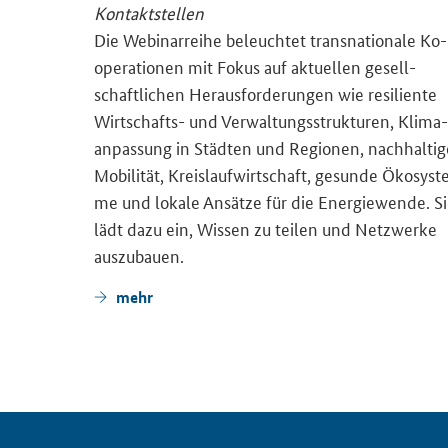
Kontaktstellen
Die We­bi­nar­rei­he be­leuch­tet trans­na­tio­na­le Ko­
ope­ra­tio­nen mit Fokus auf ak­tu­el­len ge­sell­
schaft­li­chen Her­aus­for­de­run­gen wie re­si­li­en­te
Zen­trum
Wirtschafts-​ und Ver­wal­tungs­struk­tu­ren, Kli­ma­
t­stel­le
an­pas­sung in Städ­ten und Re­gio­nen, nach­hal­ti­
ak­ten
Mo­bi­li­tät, Kreis­lauf­wirt­schaft, ge­sun­de Öko­sys­t
der­mög­
me und lo­ka­le An­sät­ze für die En­er­gie­wen­de. S
 Eu­ro­pa
lädt dazu ein, Wis­sen zu tei­len und Netz­wer­ke
aus­zu­bau­en.
mehr