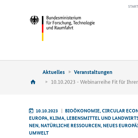
START
Aktuelles
Veranstaltungen
10.10.2023 - Webinarreihe Fit für Ihr
10.10.2023
BIO­ÖKO­NO­MIE, CIR­CU­LAR ECO­
EU­RO­PA, KLIMA, LE­BENS­MIT­TEL UND LAND­WIRT­
NEN, NA­TÜR­LI­CHE RES­SOUR­CEN, NEUES EU­RO­PÄ
UM­WELT