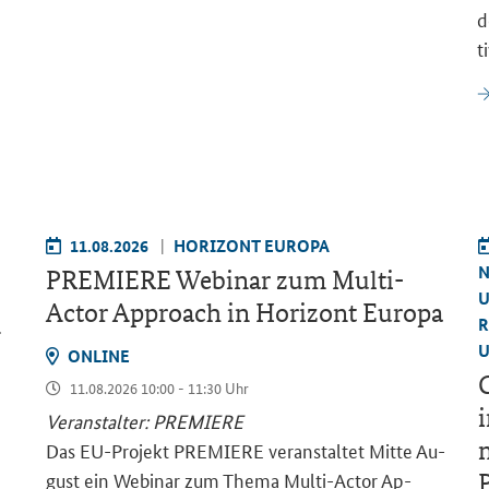
d
t
11.08.2026
HO­RI­ZONT EU­RO­PA
N
PRE­MIE­RE We­bi­nar zum
Multi-
U
Actor Approach
in Ho­ri­zont Eu­ro­pa
R
–
U
ON­LINE
G
11.08.2026 10:00 - 11:30 Uhr
i
Ver­an­stal­ter: PRE­MIE­RE
m
Das EU-​Projekt PRE­MIE­RE ver­an­stal­tet Mitte Au­
gust ein We­bi­nar zum Thema Multi-​Actor Ap­