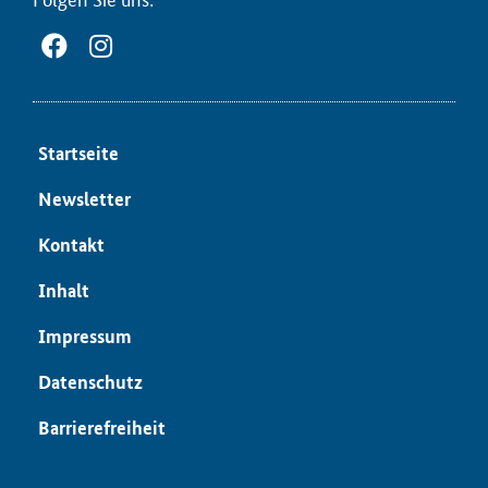
Start­sei­te
News­let­ter
Kon­takt
In­halt
Im­pres­sum
Da­ten­schutz
Bar­rie­re­frei­heit