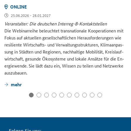
ON­LINE
25.06.2026 - 28.01.2027
Ver­an­stal­ter: Die deut­schen Interreg-​B-Kontaktstellen
Die We­bi­nar­rei­he be­leuch­tet trans­na­tio­na­le Ko­ope­ra­tio­nen mit
Fokus auf ak­tu­el­len ge­sell­schaft­li­chen Her­aus­for­de­run­gen wie
re­si­li­en­te Wirtschafts-​ und Ver­wal­tungs­struk­tu­ren, Kli­ma­an­pas­
sung in Städ­ten und Re­gio­nen, nach­hal­ti­ge Mo­bi­li­tät, Kreis­lauf­
wirt­schaft, ge­sun­de Öko­sys­te­me und lo­ka­le An­sät­ze für die En­
er­gie­wen­de. Sie lädt dazu ein, Wis­sen zu tei­len und Netz­wer­ke
aus­zu­bau­en.
mehr
Fol­gen Sie uns: