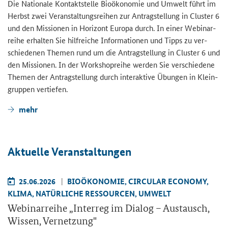
Die Na­tio­na­le Kon­takt­stel­le Bio­öko­no­mie und Um­welt führt im
Herbst zwei Ver­an­stal­tungs­rei­hen zur An­trag­stel­lung in Clus­ter 6
und den Mis­sio­nen in Ho­ri­zont Eu­ro­pa durch. In einer We­bi­nar­
rei­he er­hal­ten Sie hilf­rei­che In­for­ma­tio­nen und Tipps zu ver­
schie­de­nen The­men rund um die An­trag­stel­lung in Clus­ter 6 und
den Mis­sio­nen. In der Work­shoprei­he wer­den Sie ver­schie­de­ne
The­men der An­trag­stel­lung durch in­ter­ak­ti­ve Übun­gen in Klein­
grup­pen ver­tie­fen.
mehr
Ak­tu­el­le Ver­an­stal­tun­gen
25.06.2026
BIO­ÖKO­NO­MIE, CIR­CU­LAR ECO­NO­MY,
KLIMA, NA­TÜR­LI­CHE RES­SOUR­CEN, UM­WELT
We­bi­nar­rei­he „
Interreg
im Dia­log – Aus­tausch,
Wis­sen, Ver­net­zung"