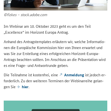
©fiz­kes – stock.adobe.com
Im We­bi­nar am 10. Ok­to­ber 2023 geht es um den Teil
„Excellence“
im Ho­ri­zont Eu­ro­pa An­trag.
An­hand des An­trags­tem­pla­tes er­läu­tern wir, wel­che In­for­ma­tio­
nen die Eu­ro­päi­sche Kom­mis­si­on hier von Ihnen er­war­tet und
was Sie zur Er­stel­lung eines er­folg­rei­chen Horizont-​Europa-
Antrags be­ach­ten soll­ten. Im An­schluss an die Prä­sen­ta­ti­on wird
es eine Frage-​ und Ant­wort­run­de geben.
Die Teil­nah­me ist kos­ten­frei, eine
An­mel­dung
ist je­doch er­
for­der­lich. Zu den wei­te­ren Ter­mi­nen der We­bi­nar­rei­he ge­lan­
gen Sie
hier
.