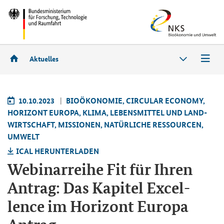
Aktuelles
10.10.2023
BIO­ÖKO­NO­MIE, CIR­CU­LAR ECO­NO­MY,
HO­RI­ZONT EU­RO­PA, KLIMA, LE­BENS­MIT­TEL UND LAND­
WIRT­SCHAFT, MIS­SIO­NEN, NA­TÜR­LI­CHE RES­SOUR­CEN,
UM­WELT
ICAL HER­UN­TER­LA­DEN
We­bi­nar­rei­he Fit für Ihren
An­trag: Das Ka­pi­tel Ex­cel­
lence im Ho­ri­zont Eu­ro­pa