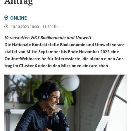
An­trag
ON­LINE
10.10.2023 10:00 - 11:30 Uhr
Ver­an­stal­ter: NKS Bio­öko­no­mie und Um­welt
Die Na­tio­na­le Kon­takt­stel­le Bio­öko­no­mie und Um­welt ver­an­
stal­tet von Mitte Sep­tem­ber bis Ende No­vem­ber 2023 eine
Online-​Webinarreihe für In­ter­es­sier­te, die pla­nen einen An­
trag im Clus­ter 6 oder in den Mis­sio­nen ein­zu­rei­chen.