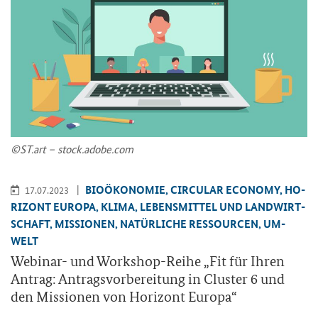
©ST.art – stock.adobe.com
BIO­ÖKO­NO­MIE, CIR­CU­LAR ECO­NO­MY, HO­
17.07.2023
RI­ZONT EU­RO­PA, KLIMA, LE­BENS­MIT­TEL UND LAND­WIRT­
SCHAFT, MIS­SIO­NEN, NA­TÜR­LI­CHE RES­SOUR­CEN, UM­
WELT
Webinar-​ und Workshop-​Reihe „Fit für Ihren
An­trag: An­trags­vor­be­rei­tung in Clus­ter 6 und
den Mis­sio­nen von Ho­ri­zont Eu­ro­pa“