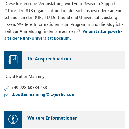
Diese kos­ten­freie Ver­an­stal­tung wird vom
Research Support
Office
der RUB or­ga­ni­siert und rich­tet sich ins­be­son­de­re an For­
schen­de an der RUB, TU Dort­mund und Uni­ver­si­tät Duisburg-​
Essen. Wei­te­re In­for­ma­tio­nen zum Pro­gramm und die Mög­lich­
keit zur An­mel­dung fin­den Sie auf der
Ver­an­stal­tungs­web­
site der Ruhr-​Universität Bo­chum.
Ihr An­sprech­part­ner
David But­ler Man­ning
+49 228 60884 253
d.but­ler.man­ning@fz-​juelich.de
Wei­te­re In­for­ma­tio­nen