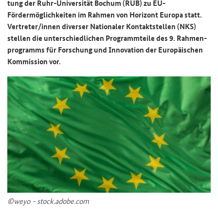
tung der Ruhr-​Universität Bo­chum (RUB) zu EU-​
Fördermöglichkeiten im Rah­men von Ho­ri­zont Eu­ro­pa statt.
Ver­tre­ter/innen di­ver­ser Na­tio­na­ler Kon­takt­stel­len (NKS)
stel­len die un­ter­schied­li­chen Pro­gramm­tei­le des 9. Rah­men­
pro­gramms für For­schung und In­no­va­ti­on der Eu­ro­päi­schen
Kom­mis­si­on vor.
©weyo - stock.adobe.com