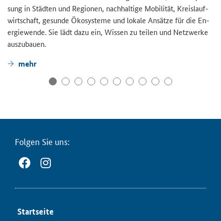
sung in Städ­ten und Re­gio­nen, nach­hal­ti­ge Mo­bi­li­tät, Kreis­lauf­
wirt­schaft, ge­sun­de Öko­sys­te­me und lo­ka­le An­sät­ze für die En­
er­gie­wen­de. Sie lädt dazu ein, Wis­sen zu tei­len und Netz­wer­ke
aus­zu­bau­en.
mehr
Fol­gen Sie uns:
Start­sei­te