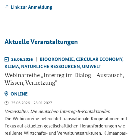
Link zur An­mel­dung
Ak­tu­el­le Ver­an­stal­tun­gen
25.06.2026
BIO­ÖKO­NO­MIE, CIR­CU­LAR ECO­NO­MY,
KLIMA, NA­TÜR­LI­CHE RES­SOUR­CEN, UM­WELT
We­bi­nar­rei­he „
Interreg
im Dia­log – Aus­tausch,
Wis­sen, Ver­net­zung"
ON­LINE
25.06.2026 - 28.01.2027
Ver­an­stal­ter: Die deut­schen Interreg-​B-Kontaktstellen
Die We­bi­nar­rei­he be­leuch­tet trans­na­tio­na­le Ko­ope­ra­tio­nen mit
Fokus auf ak­tu­el­len ge­sell­schaft­li­chen Her­aus­for­de­run­gen wie
re­si­li­en­te Wirtschafts-​ und Ver­wal­tungs­struk­tu­ren, Kli­ma­an­pas­