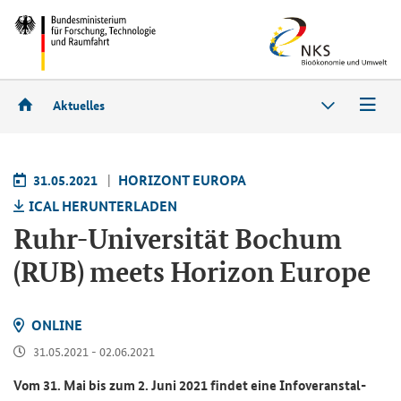
Aktuelles
31.05.2021
HO­RI­ZONT EU­RO­PA
ICAL HER­UN­TER­LA­DEN
Ruhr-​Universität Bo­chum
(RUB) meets Ho­ri­zon Eu­ro­pe
ON­LINE
31.05.2021 - 02.06.2021
Vom 31. Mai bis zum 2. Juni 2021 fin­det eine In­fo­ver­an­stal­