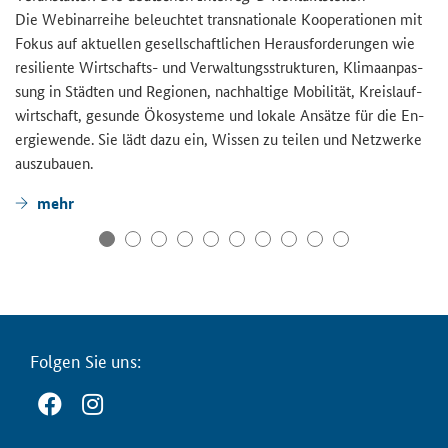
Die We­bi­nar­rei­he be­leuch­tet trans­na­tio­na­le Ko­ope­ra­tio­nen mit
Fokus auf ak­tu­el­len ge­sell­schaft­li­chen Her­aus­for­de­run­gen wie
re­si­li­en­te Wirtschafts-​ und Ver­wal­tungs­struk­tu­ren, Kli­ma­an­pas­
sung in Städ­ten und Re­gio­nen, nach­hal­ti­ge Mo­bi­li­tät, Kreis­lauf­
wirt­schaft, ge­sun­de Öko­sys­te­me und lo­ka­le An­sät­ze für die En­
er­gie­wen­de. Sie lädt dazu ein, Wis­sen zu tei­len und Netz­wer­ke
aus­zu­bau­en.
mehr
Fol­gen Sie uns: