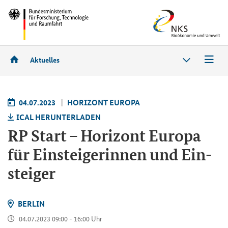
Aktuelles
04.07.2023
HO­RI­ZONT EU­RO­PA
ICAL HER­UN­TER­LA­DEN
RP Start – Ho­ri­zont Eu­ro­pa
für Ein­stei­ge­rin­nen und Ein­
stei­ger
BER­LIN
04.07.2023 09:00 - 16:00 Uhr