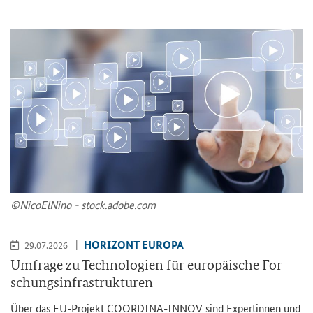
©Ni­co­ElNi­no - stock.adobe.com
HO­RI­ZONT EU­RO­PA
29.07.2026
Um­fra­ge zu Tech­no­lo­gien für eu­ro­päi­sche For­
schungs­in­fra­struk­tu­ren
Über das EU-​Projekt COORDINA-​INNOV sind Ex­per­tin­nen und