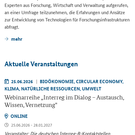
Ex­per­ten aus For­schung, Wirt­schaft und Ver­wal­tung auf­ge­ru­fen,
an einer Um­fra­ge teil­zu­neh­men, die Er­fah­run­gen und An­sät­ze
zur Ent­wick­lung von Tech­no­lo­gien für For­schungs­in­fra­struk­tu­ren
ab­fragt.
mehr
Ak­tu­el­le Ver­an­stal­tun­gen
25.06.2026
BIO­ÖKO­NO­MIE, CIR­CU­LAR ECO­NO­MY,
KLIMA, NA­TÜR­LI­CHE RES­SOUR­CEN, UM­WELT
We­bi­nar­rei­he „
Interreg
im Dia­log – Aus­tausch,
Wis­sen, Ver­net­zung"
ON­LINE
25.06.2026 - 28.01.2027
Ver­an­stal­ter: Die deut­schen Interreg-​B-Kontaktstellen