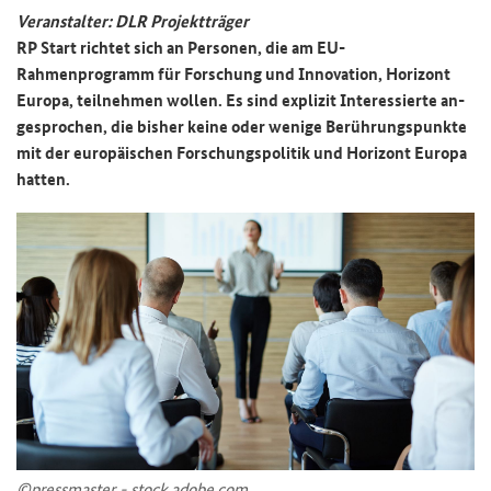
Ver­an­stal­ter: DLR Pro­jekt­trä­ger
RP Start rich­tet sich an Per­so­nen, die am EU-​
Rahmenprogramm für For­schung und In­no­va­ti­on, Ho­ri­zont
Eu­ro­pa, teil­neh­men wol­len. Es sind ex­pli­zit In­ter­es­sier­te an­
ge­spro­chen, die bis­her keine oder we­ni­ge Be­rüh­rungs­punk­te
mit der eu­ro­päi­schen For­schungs­po­li­tik und Ho­ri­zont Eu­ro­pa
hat­ten.
©press­mas­ter - stock.adobe.com