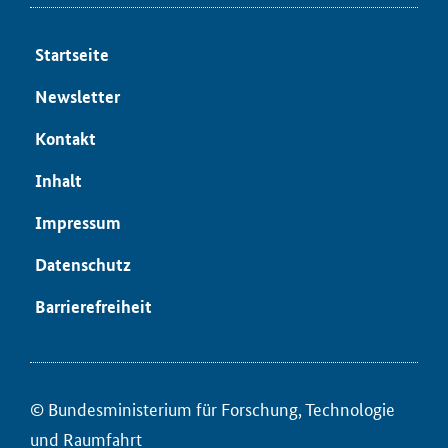
Start­sei­te
News­let­ter
Kon­takt
In­halt
Im­pres­sum
Da­ten­schutz
Bar­rie­re­frei­heit
© Bun­des­mi­nis­te­ri­um für ­For­schung, Tech­no­lo­gie
und Raum­fahrt