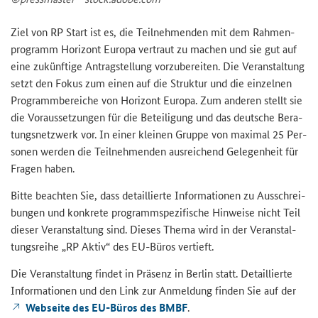
Ziel von RP Start ist es, die Teil­neh­men­den mit dem Rah­men­
pro­gramm Ho­ri­zont Eu­ro­pa ver­traut zu ma­chen und sie gut auf
eine zu­künf­ti­ge An­trag­stel­lung vor­zu­be­rei­ten. Die Ver­an­stal­tung
setzt den Fokus zum einen auf die Struk­tur und die ein­zel­nen
Pro­gramm­be­rei­che von Ho­ri­zont Eu­ro­pa. Zum an­de­ren stellt sie
die Vor­aus­set­zun­gen für die Be­tei­li­gung und das deut­sche Be­ra­
tungs­netz­werk vor. In einer klei­nen Grup­pe von ma­xi­mal 25 Per­
so­nen wer­den die Teil­neh­men­den aus­rei­chend Ge­le­gen­heit für
Fra­gen haben.
Bitte be­ach­ten Sie, dass de­tail­lier­te In­for­ma­tio­nen zu Aus­schrei­
bun­gen und kon­kre­te pro­gramm­spe­zi­fi­sche Hin­wei­se nicht Teil
die­ser Ver­an­stal­tung sind. Die­ses Thema wird in der Ver­an­stal­
tungs­rei­he „RP Aktiv“ des EU-​Büros ver­tieft.
Die Ver­an­stal­tung fin­det in Prä­senz in Ber­lin statt. De­tail­lier­te
In­for­ma­tio­nen und den Link zur An­mel­dung fin­den Sie auf der
Web­sei­te des EU-​Büros des BMBF
.