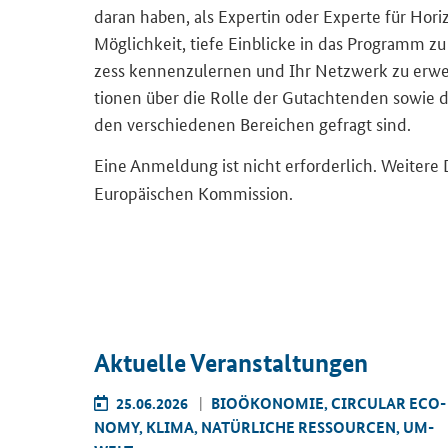
daran haben, als Ex­per­tin oder Ex­per­te für Ho­ri­
Mög­lich­keit, tiefe Ein­bli­cke in das Pro­gramm 
zess ken­nen­zu­ler­nen und Ihr Netz­werk zu er­we
tio­nen über die Rolle der Gut­ach­ten­den sowie die
den ver­schie­de­nen Be­rei­chen ge­fragt sind.
Eine An­mel­dung ist nicht er­for­der­lich. Wei­te­re
Eu­ro­päi­schen Kom­mis­si­on.
Ak­tu­el­le Ver­an­stal­tun­gen
AR ECO­
25.06.2026
BIO­ÖKO­NO­MIE, CIR­CU­LAR ECO­
TEL UND
NO­MY, KLIMA, NA­TÜR­LI­CHE RES­SOUR­CEN, UM­