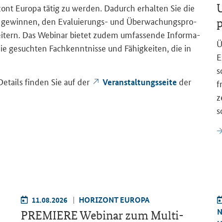
U
zont Eu­ro­pa tätig zu wer­den. Da­durch er­hal­ten Sie die
zu ge­win­nen, den Evaluierungs-​ und Über­wa­chungs­pro­
p
i­tern. Das
Webinar
bie­tet zudem um­fas­sen­de In­for­ma­
Ü
 ge­such­ten Fach­kennt­nis­se und Fä­hig­kei­ten, die in
E
s
 De­tails fin­den Sie auf der
der
Ver­an­stal­tungs­sei­te
f
z
s
11.08.2026
HO­RI­ZONT EU­RO­PA
N
PRE­MIE­RE We­bi­nar zum
Multi-