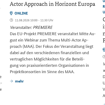
U
Actor Approach
in Ho­ri­zont Eu­ro­pa
R
–
U
ON­LINE
G
11.08.2026 10:00 - 11:30 Uhr
i
Ver­an­stal­ter: PRE­MIE­RE
m
Das EU-​Projekt PRE­MIE­RE ver­an­stal­tet Mitte Au­
gust ein We­bi­nar zum Thema Multi-​Actor Ap­
proach (MAA). Der Fokus der Ver­an­stal­tung liegt
dabei auf den ver­schie­de­nen fi­nan­zi­el­len und
ver­trag­li­chen Mög­lich­kei­ten für die Be­tei­li­
V
gung von pra­xis­ori­en­tier­ten Or­ga­ni­sa­tio­nen in
w
Pro­jekt­kon­sor­ti­en im Sinne des MAA.
ge
D
mehr
e­
U
ie
V
A