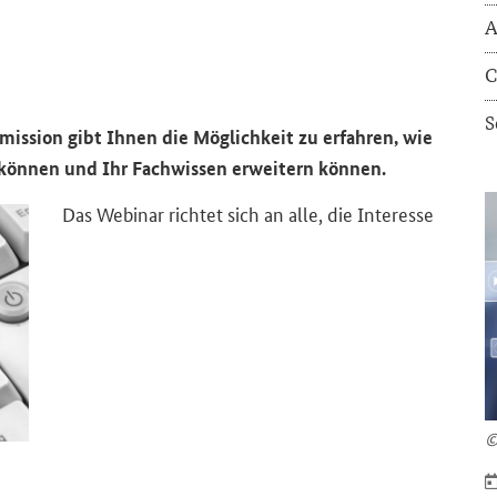
A
C
S
is­si­on gibt Ihnen die Mög­lich­keit zu er­fah­ren, wie
n kön­nen und Ihr Fach­wis­sen er­wei­tern kön­nen.
Das
Webinar
rich­tet sich an alle, die In­ter­es­se
©