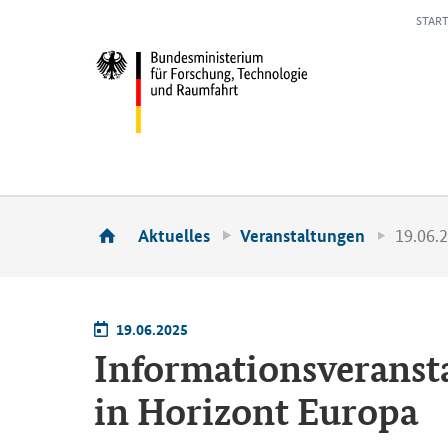
START
19.06.
Aktuelles
Veranstaltungen
19.06.2025
In­for­ma­ti­ons­ver­an­
in Ho­ri­zont Eu­ro­pa