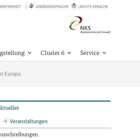
EREFREIHEIT
GEBÄRDENSPRACHE
LEICHTE SPRACHE
gstellung
Cluster 6
Service
nt Europa
k­tu­el­les
Ver­an­stal­tun­gen
us­schrei­bun­gen