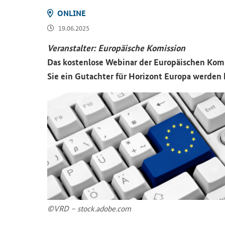
ON­LINE
19.06.2025
Ver­an­stal­ter: Eu­ro­päi­sche Ko­mis­si­on
Das kos­ten­lo­se
Webinar
der Eu­ro­päi­schen Kom­m
Sie ein Gut­ach­ter für Ho­ri­zont Eu­ro­pa wer­de
©VRD – stock.adobe.com