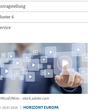
n­trag­stel­lung
lus­ter 6
er­vice
Ni­co­ElNi­no - stock.adobe.com
HO­RI­ZONT EU­RO­PA
29.07.2026