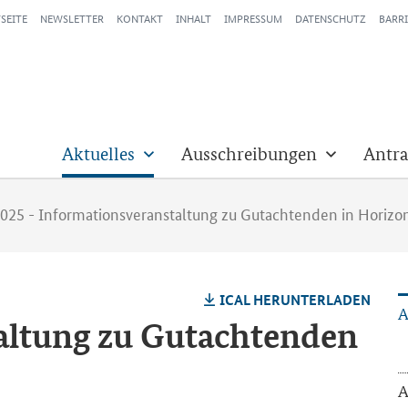
SEITE
NEWSLETTER
KONTAKT
INHALT
IMPRESSUM
DATENSCHUTZ
BARRI
Aktuelles
Ausschreibungen
Antra
2025 - Informationsveranstaltung zu Gutachtenden in Horizo
ICAL HER­UN­TER­LA­DEN
A
stal­tung zu Gut­ach­ten­den
A