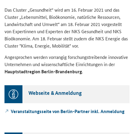
Das Clus­ter „Ge­sund­heit“ wird am 16. Fe­bru­ar 2021 und das
Clus­ter „Le­bens­mit­tel, Bio­öko­no­mie, na­tür­li­che Res­sour­cen,
Land­wirt­schaft und Um­welt“ am 18. Fe­bru­ar 2021 vor­ge­stellt
von Ex­per­tin­nen und Ex­per­ten der NKS Ge­sund­heit und NKS
Bio­öko­no­mie. Am 18. Fe­bru­ar stellt zudem die NKS En­er­gie das
Clus­ter "Klima, En­er­gie, Mo­bi­li­tät" vor.
An­ge­spro­chen wer­den vor­ran­gig for­schungs­trei­ben­de in­no­va­ti­ve
Un­ter­neh­men und wis­sen­schaft­li­che Ein­rich­tun­gen in der
Haupt­stadt­re­gi­on Berlin-​Brandenburg
.
Web­sei­te & An­mel­dung
Ver­an­stal­tungs­sei­te von Berlin-​Partner inkl. An­mel­dung