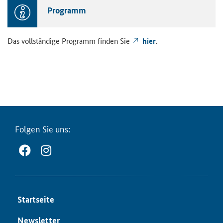
Pro­gramm
Das voll­stän­di­ge Pro­gramm fin­den Sie
hier
.
Fol­gen Sie uns:
Start­sei­te
News­let­ter