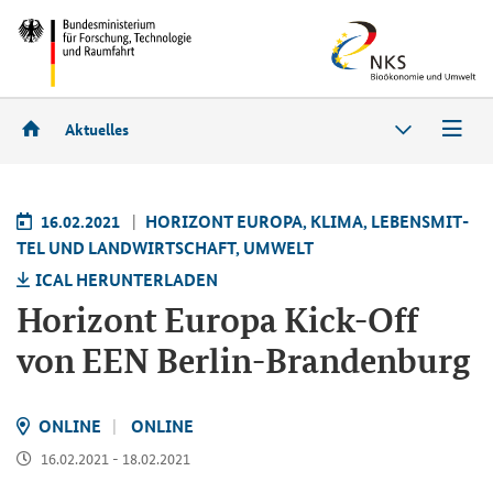
Aktuelles
16.02.2021
HO­RI­ZONT EU­RO­PA, KLIMA, LE­BENS­MIT­
TEL UND LAND­WIRT­SCHAFT, UM­WELT
ICAL HER­UN­TER­LA­DEN
Ho­ri­zont Eu­ro­pa Kick-​Off
von EEN Berlin-​Brandenburg
ON­LINE
ON­LINE
16.02.2021 - 18.02.2021