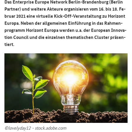
Das En­ter­pri­se Eu­ro­pe Net­work Berlin-​Brandenburg (Ber­lin
Part­ner) und wei­te­re Ak­teu­re or­ga­ni­sie­ren vom
16. bis 18. Fe­
bru­ar 2021
eine vir­tu­el­le Kick-​Off-Veranstaltung zu Ho­ri­zont
Eu­ro­pa. Neben der all­ge­mei­nen Ein­füh­rung in das Rah­men­
pro­gramm Ho­ri­zont Eu­ro­pa wer­den u.a. der Eu­ropean In­no­va­
ti­on Coun­cil und die ein­zel­nen the­ma­ti­schen Clus­ter prä­sen­
tiert.
©lovelyday12 - stock.adobe.com