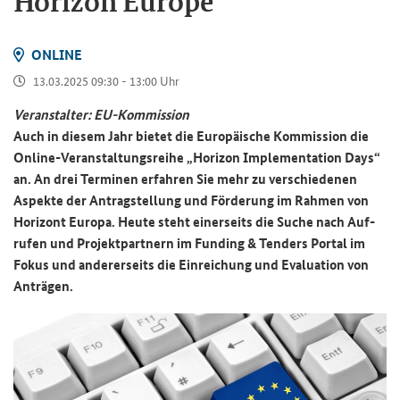
Horizon Europe
ON­LINE
13.03.2025 09:30 - 13:00 Uhr
Ver­an­stal­ter: EU-​Kommission
Auch in die­sem Jahr bie­tet die Eu­ro­päi­sche Kom­mis­si­on die
Online-​Veranstaltungsreihe „
Horizon Implementation Days
“
an. An drei Ter­mi­nen er­fah­ren Sie mehr zu ver­schie­de­nen
Aspek­te der An­trag­stel­lung und För­de­rung im Rah­men von
Ho­ri­zont Eu­ro­pa. Heute steht ei­ner­seits die Suche nach Auf­
ru­fen und Pro­jekt­part­nern im
Funding & Tenders
Por­tal im
Fokus und an­de­rer­seits die Ein­rei­chung und Eva­lua­ti­on von
An­trä­gen.