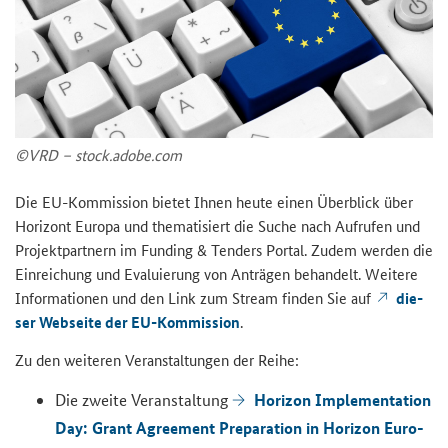
©VRD – stock.adobe.com
Die EU-​Kommission bie­tet Ihnen heute einen Über­blick über
Ho­ri­zont Eu­ro­pa und the­ma­ti­siert die Suche nach Auf­ru­fen und
Pro­jekt­part­nern im
Funding & Tenders
Por­tal. Zudem wer­den die
Ein­rei­chung und Eva­lu­ie­rung von An­trä­gen be­han­delt. Wei­te­re
In­for­ma­tio­nen und den Link zum
Stream
fin­den Sie auf
die­
ser Web­sei­te der EU-​Kommission
.
Zu den wei­te­ren Ver­an­stal­tun­gen der Reihe:
Ho­ri­zon Im­ple­men­ta­ti­on
Die zwei­te Ver­an­stal­tung
Day: Grant Agree­ment Pre­pa­ra­ti­on in Ho­ri­zon Eu­ro­