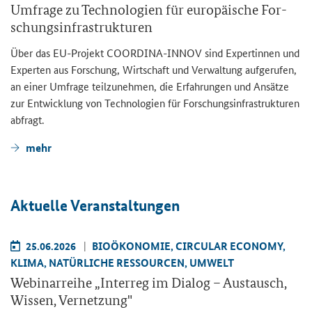
Um­fra­ge zu Tech­no­lo­gien für eu­ro­päi­sche For­
schungs­in­fra­struk­tu­ren
Über das EU-​Projekt COORDINA-​INNOV sind Ex­per­tin­nen und
Ex­per­ten aus For­schung, Wirt­schaft und Ver­wal­tung auf­ge­ru­fen,
an einer Um­fra­ge teil­zu­neh­men, die Er­fah­run­gen und An­sät­ze
zur Ent­wick­lung von Tech­no­lo­gien für For­schungs­in­fra­struk­tu­ren
ab­fragt.
mehr
Ak­tu­el­le Ver­an­stal­tun­gen
25.06.2026
BIO­ÖKO­NO­MIE, CIR­CU­LAR ECO­NO­MY,
KLIMA, NA­TÜR­LI­CHE RES­SOUR­CEN, UM­WELT
We­bi­nar­rei­he „
Interreg
im Dia­log – Aus­tausch,
Wis­sen, Ver­net­zung"