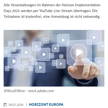
Alle Ver­an­stal­tun­gen im Rah­men der
Horizon Implementation
Days
2025 wer­den per You­Tube
Live-Stream
über­tra­gen. Die
Teil­nah­me ist kos­ten­frei, eine An­mel­dung ist nicht not­wen­dig.
©Ni­co­ElNi­no - stock.adobe.com
HO­RI­ZONT EU­RO­PA
29.07.2026