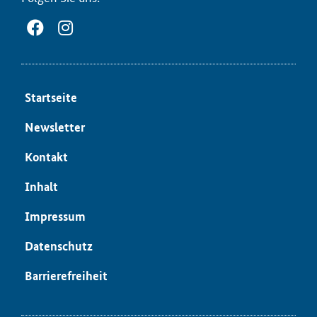
Start­sei­te
News­let­ter
Kon­takt
In­halt
Im­pres­sum
Da­ten­schutz
Bar­rie­re­frei­heit