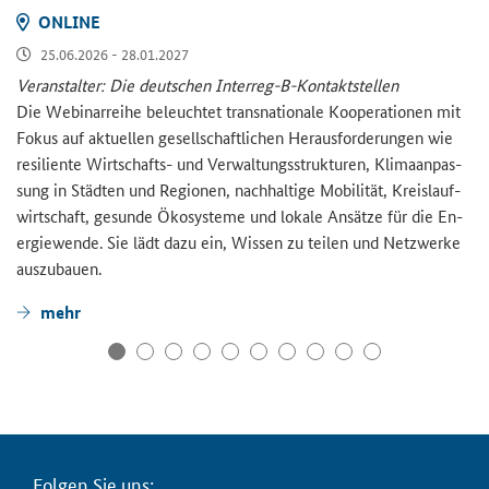
ON­LINE
25.06.2026 - 28.01.2027
Ver­an­stal­ter: Die deut­schen Interreg-​B-Kontaktstellen
Die We­bi­nar­rei­he be­leuch­tet trans­na­tio­na­le Ko­ope­ra­tio­nen mit
Fokus auf ak­tu­el­len ge­sell­schaft­li­chen Her­aus­for­de­run­gen wie
re­si­li­en­te Wirtschafts-​ und Ver­wal­tungs­struk­tu­ren, Kli­ma­an­pas­
sung in Städ­ten und Re­gio­nen, nach­hal­ti­ge Mo­bi­li­tät, Kreis­lauf­
wirt­schaft, ge­sun­de Öko­sys­te­me und lo­ka­le An­sät­ze für die En­
er­gie­wen­de. Sie lädt dazu ein, Wis­sen zu tei­len und Netz­wer­ke
aus­zu­bau­en.
mehr
Fol­gen Sie uns: