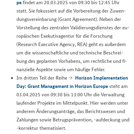
pe
fin­det am 20.03.2025 von 09:30 bis 12:45 Uhr
statt. Sie fo­kus­siert auf die Vor­be­rei­tung der Zu­wen­
dungs­ver­ein­ba­rung (
Grant Agreement
). Neben der
Vor­stel­lung des zen­tra­len Va­li­die­rungs­diens­tes der eu­
ro­päi­schen Exe­ku­tiv­agen­tur für die For­schung
(
Research Executive Agency
, REA) geht es au­ßer­dem
um die wis­sen­schaft­li­che und tech­ni­sche Be­schrei­
bung des ge­plan­ten Vor­ha­bens, um recht­li­che und fi­
nan­zi­el­le Aspek­te sowie um häu­fi­ge Feh­ler.
Ho­ri­zon Im­ple­men­ta­ti­on
Im drit­ten Teil der Reihe
Day: Grant Ma­nage­ment in Ho­ri­zon Eu­ro­pe
steht am
03.04.2025 von 09:30 bis 13:00 Uhr die Ver­wal­tung
lau­fen­der Pro­jek­te im Mit­tel­punkt. Hier wer­den unter
an­de­rem Än­de­rungs­an­trä­ge, das Be­richts­we­sen und
Zah­lun­gen sowie Be­trugs­prä­ven­ti­on, -​aufdeckung und
-​korrektur the­ma­ti­siert.