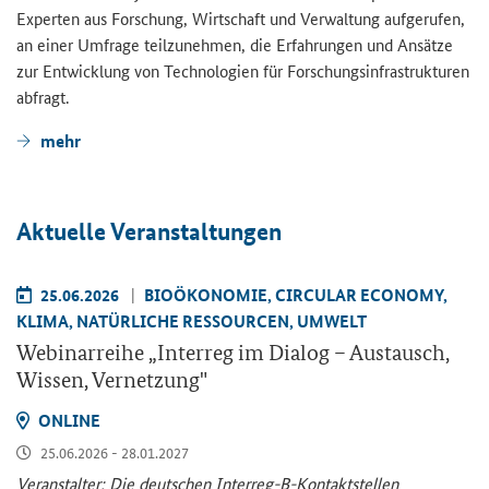
Ex­per­ten aus For­schung, Wirt­schaft und Ver­wal­tung auf­ge­ru­fen,
an einer Um­fra­ge teil­zu­neh­men, die Er­fah­run­gen und An­sät­ze
zur Ent­wick­lung von Tech­no­lo­gien für For­schungs­in­fra­struk­tu­ren
ab­fragt.
mehr
Ak­tu­el­le Ver­an­stal­tun­gen
25.06.2026
BIO­ÖKO­NO­MIE, CIR­CU­LAR ECO­NO­MY,
KLIMA, NA­TÜR­LI­CHE RES­SOUR­CEN, UM­WELT
We­bi­nar­rei­he „
Interreg
im Dia­log – Aus­tausch,
Wis­sen, Ver­net­zung"
ON­LINE
25.06.2026 - 28.01.2027
Ver­an­stal­ter: Die deut­schen Interreg-​B-Kontaktstellen