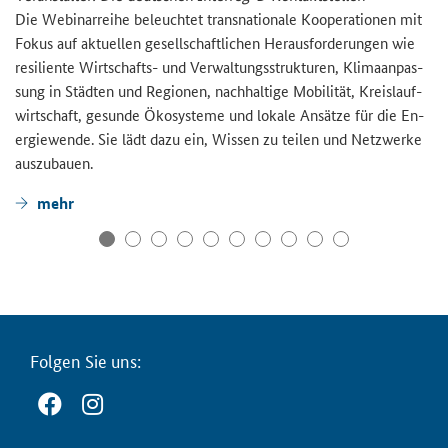
Die We­bi­nar­rei­he be­leuch­tet trans­na­tio­na­le Ko­ope­ra­tio­nen mit
Fokus auf ak­tu­el­len ge­sell­schaft­li­chen Her­aus­for­de­run­gen wie
re­si­li­en­te Wirtschafts-​ und Ver­wal­tungs­struk­tu­ren, Kli­ma­an­pas­
sung in Städ­ten und Re­gio­nen, nach­hal­ti­ge Mo­bi­li­tät, Kreis­lauf­
wirt­schaft, ge­sun­de Öko­sys­te­me und lo­ka­le An­sät­ze für die En­
er­gie­wen­de. Sie lädt dazu ein, Wis­sen zu tei­len und Netz­wer­ke
aus­zu­bau­en.
mehr
Fol­gen Sie uns: