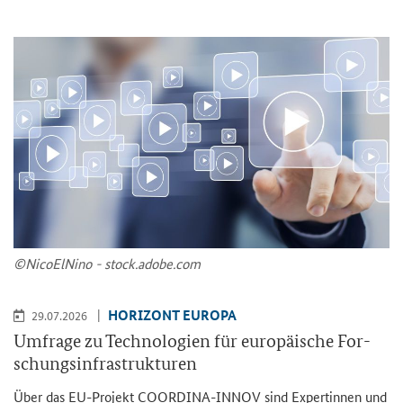
©Ni­co­ElNi­no - stock.adobe.com
HO­RI­ZONT EU­RO­PA
29.07.2026
Um­fra­ge zu Tech­no­lo­gien für eu­ro­päi­sche For­
schungs­in­fra­struk­tu­ren
Über das EU-​Projekt COORDINA-​INNOV sind Ex­per­tin­nen und