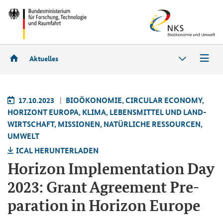
Aktuelles
17.10.2023
BIO­ÖKO­NO­MIE, CIR­CU­LAR ECO­NO­MY,
HO­RI­ZONT EU­RO­PA, KLIMA, LE­BENS­MIT­TEL UND LAND­
WIRT­SCHAFT, MIS­SIO­NEN, NA­TÜR­LI­CHE RES­SOUR­CEN,
UM­WELT
ICAL HER­UN­TER­LA­DEN
Ho­ri­zon Im­ple­men­ta­ti­on Day
2023: Grant Agree­ment Pre­
pa­ra­ti­on in Ho­ri­zon Eu­ro­pe