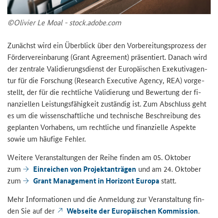
©Oli­vi­er Le Moal - stock.adobe.com
Zu­nächst wird ein Über­blick über den Vor­be­rei­tungs­pro­zess der
För­der­ver­ein­ba­rung (
Grant Agreement
) prä­sen­tiert. Da­nach wird
der zen­tra­le Va­li­die­rungs­dienst der Eu­ro­päi­schen Exe­ku­tiv­agen­
tur für die For­schung (
Research Executive Agency
, REA) vor­ge­
stellt, der für die recht­li­che Va­li­die­rung und Be­wer­tung der fi­
nan­zi­el­len Leis­tungs­fä­hig­keit zu­stän­dig ist. Zum Ab­schluss geht
es um die wis­sen­schaft­li­che und tech­ni­sche Be­schrei­bung des
ge­plan­ten Vor­ha­bens, um recht­li­che und fi­nan­zi­el­le Aspek­te
sowie um häu­fi­ge Feh­ler.
Wei­te­re Ver­an­stal­tun­gen der Reihe fin­den am 05. Ok­to­ber
zum
Ein­rei­chen von Pro­jekt­an­trä­gen
und am 24. Ok­to­ber
zum
Grant Ma­nage­ment in Ho­ri­zont Eu­ro­pa
statt.
Mehr In­for­ma­tio­nen und die An­mel­dung zur Ver­an­stal­tung fin­
den Sie auf der
Web­sei­te der Eu­ro­päi­schen Kom­mis­si­on
.