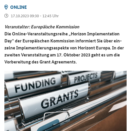
ON­LINE
17.10.2023 09:30 - 12:45 Uhr
Ver­an­stal­ter: Eu­ro­päi­sche Kom­mis­si­on
Die Online-​Veranstaltungsreihe „
Horizon Implementation
Day
“ der Eu­ro­päi­schen Kom­mis­si­on in­for­miert Sie über ein­
zel­ne Im­ple­men­tie­rungs­aspek­te von Ho­ri­zont Eu­ro­pa. In der
zwei­ten Ver­an­stal­tung am 17. Ok­to­ber 2023 geht es um die
Vor­be­rei­tung des
Grant Agreements
.