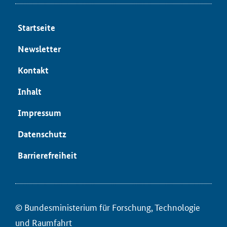
Start­sei­te
News­let­ter
Kon­takt
In­halt
Im­pres­sum
Da­ten­schutz
Bar­rie­re­frei­heit
© Bun­des­mi­nis­te­ri­um für ­For­schung, Tech­no­lo­gie
und Raum­fahrt