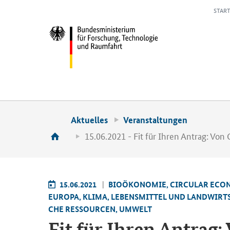
START
Aktuelles
Veranstaltungen
15.06.2021 - Fit für Ihren Antrag: Von
15.06.2021
BIO­ÖKO­NO­MIE, CIR­CU­LAR ECO­
EU­RO­PA, KLIMA, LE­BENS­MIT­TEL UND LAND­WIRT­
CHE RES­SOUR­CEN, UM­WELT
Fit für Ihren An­trag: