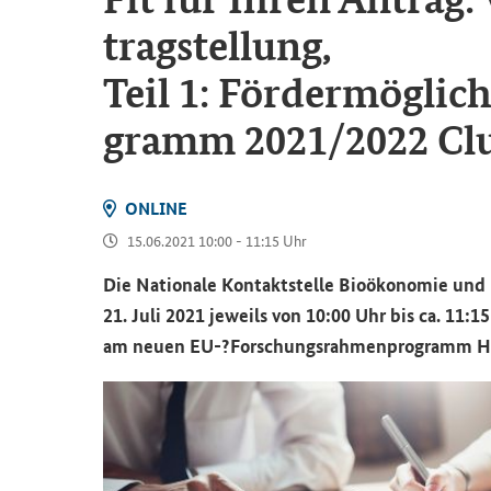
trag­stel­lung,
Teil 1: För­der­mög­lich
gramm 2021/2022 Clus
ON­LINE
15.06.2021 10:00 - 11:15 Uhr
Die Na­tio­na­le Kon­takt­stel­le Bio­öko­no­mie u
21. Juli 2021
je­weils von 10:00 Uhr bis ca. 11:1
am neuen EU-?For­schungs­rah­men­pro­gramm Ho­r