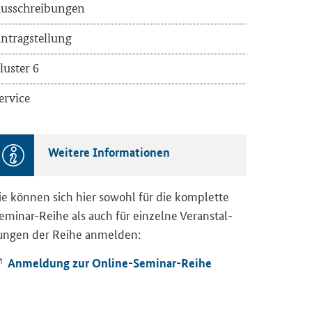
us­schrei­bun­gen
n­trag­stel­lung
lus­ter 6
er­vice
Wei­te­re In­for­ma­tio­nen
ie kön­nen sich hier so­wohl für die kom­plet­te
eminar-​Reihe als auch für ein­zel­ne Ver­an­stal­
un­gen der Reihe an­mel­den:
An­mel­dung zur Online-​Seminar-Reihe