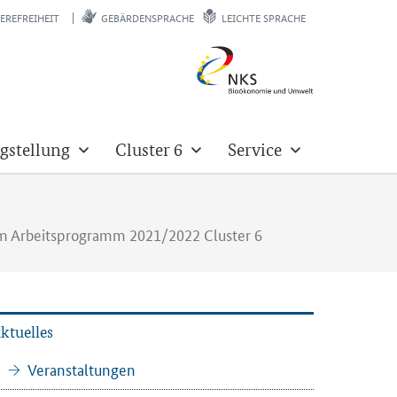
EREFREIHEIT
GEBÄRDENSPRACHE
LEICHTE SPRACHE
gstellung
Cluster 6
Service
en im Arbeitsprogramm 2021/2022 Cluster 6
k­tu­el­les
Ver­an­stal­tun­gen