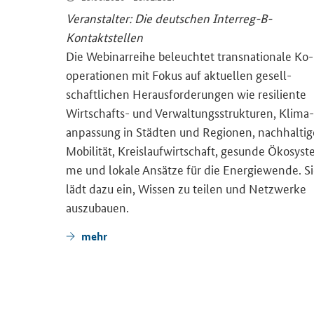
Ver­an­stal­ter: Die deut­schen Interreg-​B-
Kontaktstellen
Die We­bi­nar­rei­he be­leuch­tet trans­na­tio­na­le Ko­
ope­ra­tio­nen mit Fokus auf ak­tu­el­len ge­sell­
schaft­li­chen Her­aus­for­de­run­gen wie re­si­li­en­te
Zen­trum
Wirtschafts-​ und Ver­wal­tungs­struk­tu­ren, Kli­ma­
t­stel­le
an­pas­sung in Städ­ten und Re­gio­nen, nach­hal­ti­
ak­ten
Mo­bi­li­tät, Kreis­lauf­wirt­schaft, ge­sun­de Öko­sys­t
der­mög­
me und lo­ka­le An­sät­ze für die En­er­gie­wen­de. S
 Eu­ro­pa
lädt dazu ein, Wis­sen zu tei­len und Netz­wer­ke
aus­zu­bau­en.
mehr