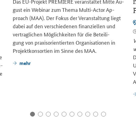
m
Das EU-​Projekt PRE­MIE­RE ver­an­stal­tet Mitte Au­
gust ein We­bi­nar zum Thema Multi-​Actor Ap­
proach (MAA). Der Fokus der Ver­an­stal­tung liegt
dabei auf den ver­schie­de­nen fi­nan­zi­el­len und
ver­trag­li­chen Mög­lich­kei­ten für die Be­tei­li­
V
gung von pra­xis­ori­en­tier­ten Or­ga­ni­sa­tio­nen in
w
Pro­jekt­kon­sor­ti­en im Sinne des MAA.
ge
D
mehr
e­
U
ie
V
A