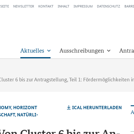
SEITE
NEWSLETTER
KONTAKT
INHALT
IMPRESSUM
DATENSCHUTZ
BARRI
Aktuelles
Ausschreibungen
Antra
 Cluster 6 bis zur Antragstellung, Teil 1: Fördermöglichkeit
NO­MY, HO­RI­ZONT
ICAL HER­UN­TER­LA­DEN
A
SCHAFT, NA­TÜR­LI­
 Von Clus­ter 6 bis zur An­