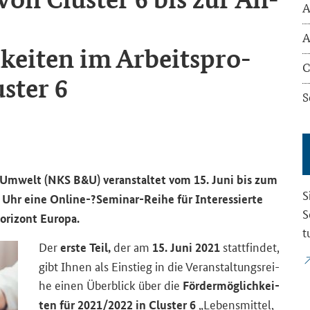
A
A
­kei­ten im Ar­beits­pro­
C
­ter 6
S
nd Um­welt (NKS B&U) ver­an­stal­tet vom
15. Juni bis zum
S
5 Uhr eine
Online-​?Seminar-​Reihe
für In­ter­es­sier­te
S
i­zont Eu­ro­pa.
t
Der
der am
statt­fin­det,
erste Teil,
15. Juni 2021
gibt Ihnen als Ein­stieg in die Ver­an­stal­tungs­rei­
he einen Über­blick über die
För­der­mög­lich­kei­
„Le­bens­mit­tel,
ten für 2021/2022 in Clus­ter 6