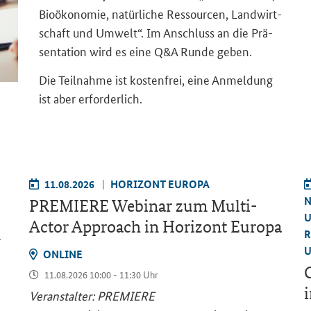
Bio­öko­no­mie, na­tür­li­che Res­sour­cen, Land­wirt­
schaft und Um­welt“. Im An­schluss an die Prä­
sen­ta­ti­on wird es eine Q&A Runde geben.
Die Teil­nah­me ist kos­ten­frei, eine An­mel­dung
ist aber er­for­der­lich.
11.08.2026
HO­RI­ZONT EU­RO­PA
N
PRE­MIE­RE We­bi­nar zum
Multi-
U
Actor Approach
in Ho­ri­zont Eu­ro­pa
R
–
U
ON­LINE
G
11.08.2026 10:00 - 11:30 Uhr
i
Ver­an­stal­ter: PRE­MIE­RE