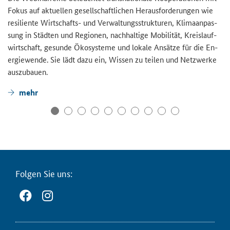
Fokus auf ak­tu­el­len ge­sell­schaft­li­chen Her­aus­for­de­run­gen wie
re­si­li­en­te Wirtschafts-​ und Ver­wal­tungs­struk­tu­ren, Kli­ma­an­pas­
sung in Städ­ten und Re­gio­nen, nach­hal­ti­ge Mo­bi­li­tät, Kreis­lauf­
wirt­schaft, ge­sun­de Öko­sys­te­me und lo­ka­le An­sät­ze für die En­
er­gie­wen­de. Sie lädt dazu ein, Wis­sen zu tei­len und Netz­wer­ke
aus­zu­bau­en.
mehr
Fol­gen Sie uns: