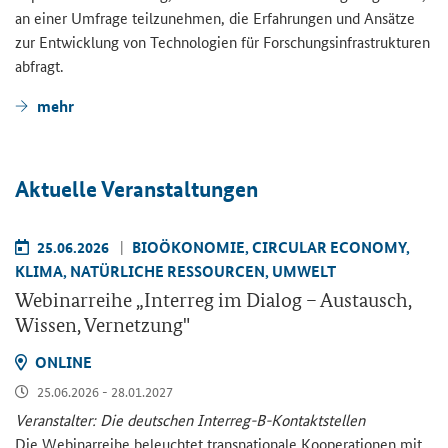
an einer Um­fra­ge teil­zu­neh­men, die Er­fah­run­gen und An­sät­ze
zur Ent­wick­lung von Tech­no­lo­gien für For­schungs­in­fra­struk­tu­ren
ab­fragt.
mehr
Ak­tu­el­le Ver­an­stal­tun­gen
25.06.2026
BIO­ÖKO­NO­MIE, CIR­CU­LAR ECO­NO­MY,
KLIMA, NA­TÜR­LI­CHE RES­SOUR­CEN, UM­WELT
We­bi­nar­rei­he „
Interreg
im Dia­log – Aus­tausch,
Wis­sen, Ver­net­zung"
ON­LINE
25.06.2026 - 28.01.2027
Ver­an­stal­ter: Die deut­schen Interreg-​B-Kontaktstellen
Die We­bi­nar­rei­he be­leuch­tet trans­na­tio­na­le Ko­ope­ra­tio­nen mit