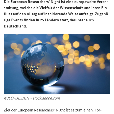
Die
European Researchers‘ Night
ist eine eu­ro­pa­wei­te Ver­an­
stal­tung, wel­che die Viel­falt der Wis­sen­schaft und ihren Ein­
fluss auf den All­tag auf in­spi­rie­ren­de Weise auf­zeigt. Zu­ge­hö­
ri­ge Events fin­den in 25 Län­dern statt, dar­un­ter auch
Deutsch­land.
©JLO-​DESIGN - stock.adobe.com
Ziel der
European Researchers‘ Night
ist es zum einen, For­