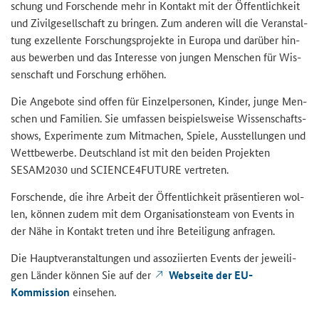
schung und For­schen­de mehr in Kon­takt mit der Öf­fent­lich­keit
und Zi­vil­ge­sell­schaft zu brin­gen. Zum an­de­ren will die Ver­an­stal­
tung ex­zel­len­te For­schungs­pro­jek­te in Eu­ro­pa und dar­über hin­
aus be­wer­ben und das In­ter­es­se von jun­gen Men­schen für Wis­
sen­schaft und For­schung er­hö­hen.
Die An­ge­bo­te sind offen für Ein­zel­per­so­nen, Kin­der, junge Men­
schen und Fa­mi­li­en. Sie um­fas­sen bei­spiels­wei­se Wis­sen­schafts­
shows, Ex­pe­ri­men­te zum Mit­ma­chen, Spie­le, Aus­stel­lun­gen und
Wett­be­wer­be. Deutsch­land ist mit den bei­den Pro­jek­ten
SESAM2030 und
SCIENCE4FUTURE
ver­tre­ten.
For­schen­de, die ihre Ar­beit der Öf­fent­lich­keit prä­sen­tie­ren wol­
len, kön­nen zudem mit dem Or­ga­ni­sa­ti­ons­team von Events in
der Nähe in Kon­takt tre­ten und ihre Be­tei­li­gung an­fra­gen.
Die Haupt­ver­an­stal­tun­gen und as­so­zi­ier­ten Events der je­wei­li­
gen Län­der kön­nen Sie auf der
Web­sei­te der EU-​
Kommission
ein­se­hen.