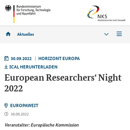
Aktuelles
30.09.2022
HO­RI­ZONT EU­RO­PA
ICAL HER­UN­TER­LA­DEN
Eu­ropean Re­se­ar­chers‘ Night
2022
EU­RO­PA­WEIT
30.09.2022
Ver­an­stal­ter: Eu­ro­päi­sche Kom­mis­si­on