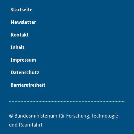
Start­sei­te
News­let­ter
Kon­takt
In­halt
Im­pres­sum
Da­ten­schutz
Bar­rie­re­frei­heit
© Bun­des­mi­nis­te­ri­um für ­For­schung, Tech­no­lo­gie
und Raum­fahrt