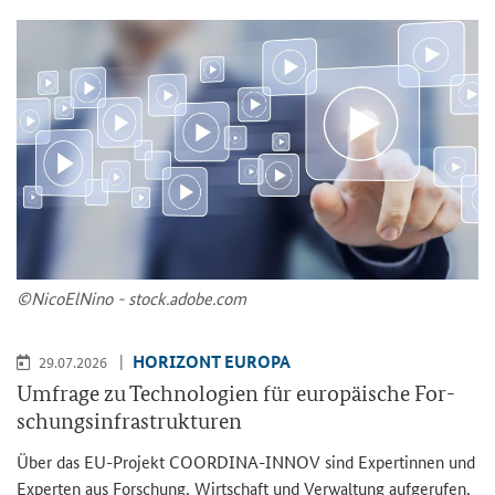
©Ni­co­ElNi­no - stock.adobe.com
HO­RI­ZONT EU­RO­PA
29.07.2026
Um­fra­ge zu Tech­no­lo­gien für eu­ro­päi­sche For­
schungs­in­fra­struk­tu­ren
Über das EU-​Projekt COORDINA-​INNOV sind Ex­per­tin­nen und
Ex­per­ten aus For­schung, Wirt­schaft und Ver­wal­tung auf­ge­ru­fen,