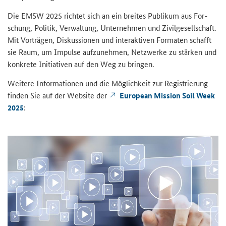
Die EMSW 2025 rich­tet sich an ein brei­tes Pu­bli­kum aus For­
schung, Po­li­tik, Ver­wal­tung, Un­ter­neh­men und Zi­vil­ge­sell­schaft.
Mit Vor­trä­gen, Dis­kus­sio­nen und in­ter­ak­ti­ven For­ma­ten schafft
sie Raum, um Im­pul­se auf­zu­neh­men, Netz­wer­ke zu stär­ken und
kon­kre­te In­itia­ti­ven auf den Weg zu brin­gen.
Wei­te­re In­for­ma­tio­nen und die Mög­lich­keit zur Re­gis­trie­rung
fin­den Sie auf der Web­site der
Eu­ropean Mis­si­on Soil Week
2025
: