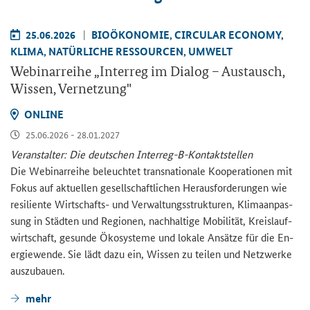
25.06.2026
BIO­ÖKO­NO­MIE, CIR­CU­LAR ECO­NO­MY,
KLIMA, NA­TÜR­LI­CHE RES­SOUR­CEN, UM­WELT
We­bi­nar­rei­he „
Interreg
im Dia­log – Aus­tausch,
Wis­sen, Ver­net­zung"
ON­LINE
25.06.2026 - 28.01.2027
Ver­an­stal­ter: Die deut­schen Interreg-​B-Kontaktstellen
Die We­bi­nar­rei­he be­leuch­tet trans­na­tio­na­le Ko­ope­ra­tio­nen mit
Fokus auf ak­tu­el­len ge­sell­schaft­li­chen Her­aus­for­de­run­gen wie
re­si­li­en­te Wirtschafts-​ und Ver­wal­tungs­struk­tu­ren, Kli­ma­an­pas­
sung in Städ­ten und Re­gio­nen, nach­hal­ti­ge Mo­bi­li­tät, Kreis­lauf­
wirt­schaft, ge­sun­de Öko­sys­te­me und lo­ka­le An­sät­ze für die En­
er­gie­wen­de. Sie lädt dazu ein, Wis­sen zu tei­len und Netz­wer­ke
aus­zu­bau­en.
mehr