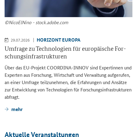
©Ni­co­ElNi­no - stock.adobe.com
HO­RI­ZONT EU­RO­PA
29.07.2026
Um­fra­ge zu Tech­no­lo­gien für eu­ro­päi­sche For­
schungs­in­fra­struk­tu­ren
Über das EU-​Projekt COORDINA-​INNOV sind Ex­per­tin­nen und
Ex­per­ten aus For­schung, Wirt­schaft und Ver­wal­tung auf­ge­ru­fen,
an einer Um­fra­ge teil­zu­neh­men, die Er­fah­run­gen und An­sät­ze
zur Ent­wick­lung von Tech­no­lo­gien für For­schungs­in­fra­struk­tu­ren
ab­fragt.
mehr
Ak­tu­el­le Ver­an­stal­tun­gen