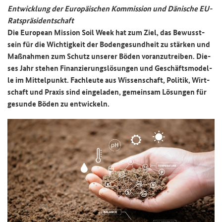
Ent­wick­lung der Eu­ro­päi­schen Kom­mis­si­on und Dä­ni­sche EU-​
Ratspräsidentschaft
Die
European Mission Soil Week
hat zum Ziel, das Be­wusst­
sein für die Wich­tig­keit der Bo­den­ge­sund­heit zu stär­ken und
Maß­nah­men zum Schutz un­se­rer Böden vor­an­zu­trei­ben. Die­
ses Jahr ste­hen Fi­nan­zie­rungs­lö­sun­gen und Ge­schäfts­mo­del­
le im Mit­tel­punkt. Fach­leu­te aus Wis­sen­schaft, Po­li­tik, Wirt­
schaft und Pra­xis sind ein­ge­la­den, ge­mein­sam Lö­sun­gen für
ge­sun­de Böden zu ent­wi­ckeln.