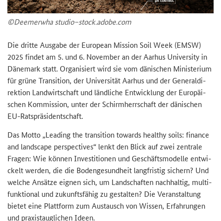
©Deemer­wha stu­dio–stock.adobe.com
Die drit­te Aus­ga­be der
European Mission Soil Week
(EMSW)
2025 fin­det am 5. und 6. No­vem­ber an der Aar­hus Uni­ver­si­ty in
Dä­ne­mark statt. Or­ga­ni­siert wird sie vom dä­ni­schen Mi­nis­te­ri­um
für grüne Tran­si­ti­on, der Uni­ver­si­tät Aar­hus und der Ge­ne­ral­di­
rek­ti­on Land­wirt­schaft und länd­li­che Ent­wick­lung der Eu­ro­päi­
schen Kom­mis­si­on, unter der Schirm­herr­schaft der dä­ni­schen
EU-​Ratspräsidentschaft.
Das Motto „
Leading the transition towards healthy soils: finance
and landscape perspectives
“ lenkt den Blick auf zwei zen­tra­le
Fra­gen: Wie kön­nen In­ves­ti­tio­nen und Ge­schäfts­mo­del­le ent­wi­
ckelt wer­den, die die Bo­den­ge­sund­heit lang­fris­tig si­chern? Und
wel­che An­sät­ze eig­nen sich, um Land­schaf­ten nach­hal­tig, mul­ti­
funk­tio­nal und zu­kunfts­fä­hig zu ge­stal­ten? Die Ver­an­stal­tung
bie­tet eine Platt­form zum Aus­tausch von Wis­sen, Er­fah­run­gen
und pra­xis­taug­li­chen Ideen.