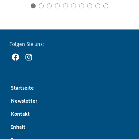
Fol­gen Sie uns:
Start­sei­te
News­let­ter
Kon­takt
In­halt