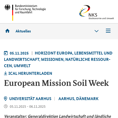
Aktuelles
05.11.2025
HO­RI­ZONT EU­RO­PA, LE­BENS­MIT­TEL UND
LAND­WIRT­SCHAFT, MIS­SIO­NEN, NA­TÜR­LI­CHE RES­SOUR­
CEN, UM­WELT
ICAL HER­UN­TER­LA­DEN
European Mission Soil Week
UNI­VER­SI­TÄT AAR­HUS
AAR­HUS, DÄ­NE­MARK
05.11.2025 - 06.11.2025
Ver­an­stal­ter: Ge­ne­ral­di­rek­ti­on Land­wirt­schaft und länd­li­che