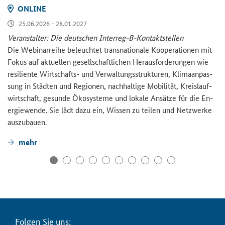
ON­LINE
25.06.2026 - 28.01.2027
Ver­an­stal­ter: Die deut­schen Interreg-​B-Kontaktstellen
Die We­bi­nar­rei­he be­leuch­tet trans­na­tio­na­le Ko­ope­ra­tio­nen mit
Fokus auf ak­tu­el­len ge­sell­schaft­li­chen Her­aus­for­de­run­gen wie
re­si­li­en­te Wirtschafts-​ und Ver­wal­tungs­struk­tu­ren, Kli­ma­an­pas­
sung in Städ­ten und Re­gio­nen, nach­hal­ti­ge Mo­bi­li­tät, Kreis­lauf­
wirt­schaft, ge­sun­de Öko­sys­te­me und lo­ka­le An­sät­ze für die En­
er­gie­wen­de. Sie lädt dazu ein, Wis­sen zu tei­len und Netz­wer­ke
aus­zu­bau­en.
mehr
Fol­gen Sie uns: