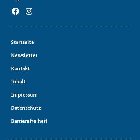
Start­sei­te
News­let­ter
Kon­takt
In­halt
Im­pres­sum
Da­ten­schutz
Bar­rie­re­frei­heit