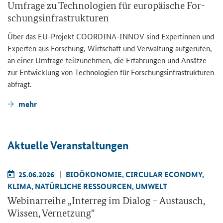
Um­fra­ge zu Tech­no­lo­gien für eu­ro­päi­sche For­
schungs­in­fra­struk­tu­ren
Über das EU-​Projekt COORDINA-​INNOV sind Ex­per­tin­nen und
Ex­per­ten aus For­schung, Wirt­schaft und Ver­wal­tung auf­ge­ru­fen,
an einer Um­fra­ge teil­zu­neh­men, die Er­fah­run­gen und An­sät­ze
zur Ent­wick­lung von Tech­no­lo­gien für For­schungs­in­fra­struk­tu­ren
ab­fragt.
mehr
Ak­tu­el­le Ver­an­stal­tun­gen
25.06.2026
BIO­ÖKO­NO­MIE, CIR­CU­LAR ECO­NO­MY,
KLIMA, NA­TÜR­LI­CHE RES­SOUR­CEN, UM­WELT
We­bi­nar­rei­he „
Interreg
im Dia­log – Aus­tausch,
Wis­sen, Ver­net­zung"