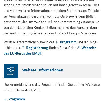
schen Her­aus­for­de­run­gen sol­len mit ihnen ge­löst wer­den? Dies
und viele wei­te­re In­for­ma­tio­nen er­hal­ten Sie im ers­ten Teil die­
ser Ver­an­stal­tung, der Ihnen vom EU-​Büro sowie dem BMBF
prä­sen­tiert wird. Im zwei­ten Teil der Ver­an­stal­tung er­fah­ren Sie
von den Na­tio­na­len Kon­takt­stel­len mehr zu den Aus­schrei­bun­
gen und För­der­mög­lich­kei­ten der Ho­ri­zont Eu­ro­pa Mis­sio­nen.
Wei­te­re In­for­ma­tio­nen sowie das
Pro­gramm
und die Mög­
lich­keit zur
Re­gis­trie­rung
fin­den Sie auf der
Web­sei­te
des EU-​Büros des BMBF
.
Wei­te­re In­for­ma­tio­nen
Die An­mel­dung und das Pro­gramm fin­den Sie auf der Web­sei­te
des EU-​Büros des BMBF.
Pro­gramm