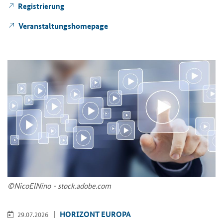
Re­gis­trie­rung
Ver­an­stal­tungs­home­page
©Ni­co­ElNi­no - stock.adobe.com
HO­RI­ZONT EU­RO­PA
29.07.2026