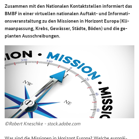
Zu­sam­men mit den Na­tio­na­len Kon­takt­stel­len in­for­miert das
BMBF in einer vir­tu­el­len na­tio­na­len Auftakt-​ und In­for­ma­ti­
ons­ver­an­stal­tung zu den Mis­sio­nen in Ho­ri­zont Eu­ro­pa (Kli­
ma­an­pas­sung, Krebs, Ge­wäs­ser, Städ­te, Böden) und die ge­
plan­ten Aus­schrei­bun­gen.
©Ro­bert Kneschke - stock.adobe.com
Was sind die Mis­sio­nen in Ho­ri­zont Eu­ro­pa? Wel­che eu­ro­päi­