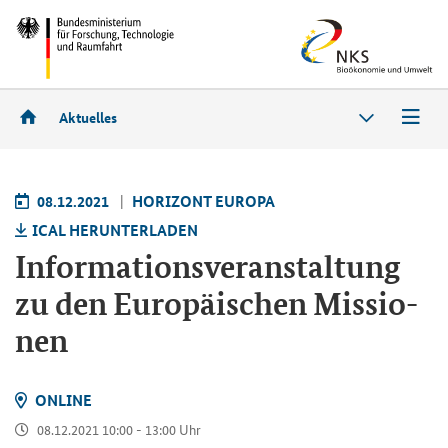
Aktuelles
08.12.2021
HO­RI­ZONT EU­RO­PA
ICAL HER­UN­TER­LA­DEN
In­for­ma­ti­ons­ver­an­stal­tung
zu den Eu­ro­päi­schen Mis­sio­
nen
ON­LINE
08.12.2021 10:00 - 13:00 Uhr