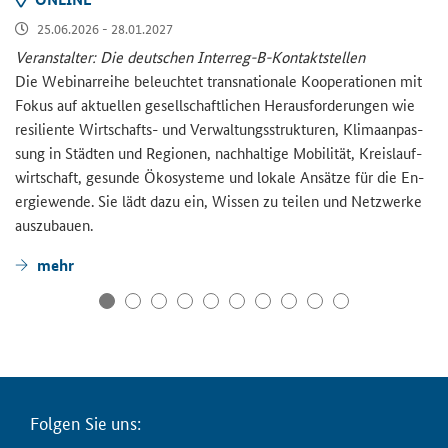
25.06.2026 - 28.01.2027
Ver­an­stal­ter: Die deut­schen Interreg-​B-Kontaktstellen
Die We­bi­nar­rei­he be­leuch­tet trans­na­tio­na­le Ko­ope­ra­tio­nen mit
Fokus auf ak­tu­el­len ge­sell­schaft­li­chen Her­aus­for­de­run­gen wie
re­si­li­en­te Wirtschafts-​ und Ver­wal­tungs­struk­tu­ren, Kli­ma­an­pas­
sung in Städ­ten und Re­gio­nen, nach­hal­ti­ge Mo­bi­li­tät, Kreis­lauf­
wirt­schaft, ge­sun­de Öko­sys­te­me und lo­ka­le An­sät­ze für die En­
er­gie­wen­de. Sie lädt dazu ein, Wis­sen zu tei­len und Netz­wer­ke
aus­zu­bau­en.
mehr
Fol­gen Sie uns: