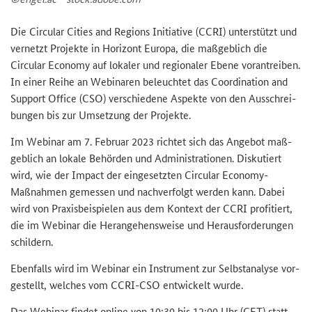
Die
Circular Cities and Regions Initiative
(CCRI) un­ter­stützt und
ver­netzt Pro­jek­te in Ho­ri­zont Eu­ro­pa, die maß­geb­lich die
Circular Economy
auf lo­ka­ler und re­gio­na­ler Ebene vor­an­trei­ben.
In einer Reihe an We­bi­na­ren be­leuch­tet das
Coordination and
Support Office
(CSO) ver­schie­de­ne Aspek­te von den Aus­schrei­
bun­gen bis zur Um­set­zung der Pro­jek­te.
Im We­bi­nar am 7. Fe­bru­ar 2023 rich­tet sich das An­ge­bot maß­
geb­lich an lo­ka­le Be­hör­den und Ad­mi­nis­tra­tio­nen. Dis­ku­tiert
wird, wie der
Impact
der ein­ge­setz­ten
Circular Economy
-​
Maßnahmen ge­mes­sen und nach­ver­folgt wer­den kann. Dabei
wird von Pra­xis­bei­spie­len aus dem Kon­text der CCRI pro­fi­tiert,
die im We­bi­nar die Her­an­ge­hens­wei­se und Her­aus­for­de­run­gen
schil­dern.
Eben­falls wird im We­bi­nar ein In­stru­ment zur Selbst­ana­ly­se vor­
ge­stellt, wel­ches vom CCRI-​CSO ent­wi­ckelt wurde.
Das We­bi­nar fin­det on­line von 10:30 bis 12:00 Uhr (CET) statt.