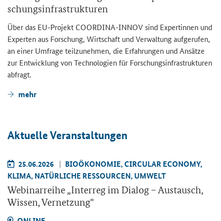
schungs­in­fra­struk­tu­ren
Über das EU-​Projekt COORDINA-​INNOV sind Ex­per­tin­nen und
Ex­per­ten aus For­schung, Wirt­schaft und Ver­wal­tung auf­ge­ru­fen,
an einer Um­fra­ge teil­zu­neh­men, die Er­fah­run­gen und An­sät­ze
zur Ent­wick­lung von Tech­no­lo­gien für For­schungs­in­fra­struk­tu­ren
ab­fragt.
mehr
Ak­tu­el­le Ver­an­stal­tun­gen
25.06.2026
BIO­ÖKO­NO­MIE, CIR­CU­LAR ECO­NO­MY,
KLIMA, NA­TÜR­LI­CHE RES­SOUR­CEN, UM­WELT
We­bi­nar­rei­he „
Interreg
im Dia­log – Aus­tausch,
Wis­sen, Ver­net­zung"
ON­LINE