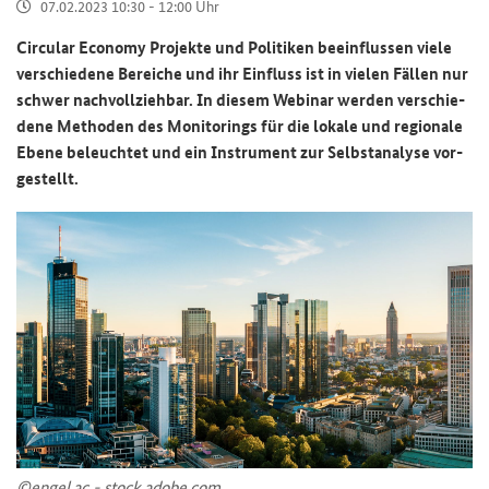
07.02.2023 10:30 - 12:00 Uhr
Circular Economy
Pro­jek­te und Po­li­ti­ken be­ein­flus­sen viele
ver­schie­de­ne Be­rei­che und ihr Ein­fluss ist in vie­len Fäl­len nur
schwer nach­voll­zieh­bar. In die­sem We­bi­nar wer­den ver­schie­
de­ne Me­tho­den des
Monitorings
für die lo­ka­le und re­gio­na­le
Ebene be­leuch­tet und ein In­stru­ment zur Selbst­ana­ly­se vor­
ge­stellt.
©engel.ac - stock.adobe.com