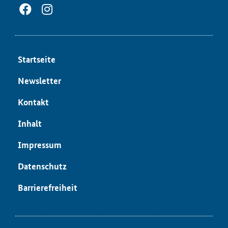
Start­sei­te
News­let­ter
Kon­takt
In­halt
Im­pres­sum
Da­ten­schutz
Bar­rie­re­frei­heit