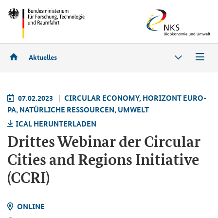
Aktuelles
07.02.2023
CIR­CU­LAR ECO­NO­MY, HO­RI­ZONT EU­RO­
PA, NA­TÜR­LI­CHE RES­SOUR­CEN, UM­WELT
ICAL HER­UN­TER­LA­DEN
Drit­tes We­bi­nar der Cir­cu­lar
Ci­ties and Re­gi­ons In­itia­ti­ve
(CCRI)
ON­LINE