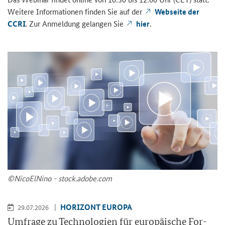
Wei­te­re In­for­ma­tio­nen fin­den Sie auf der
Web­sei­te der
CCRI
. Zur An­mel­dung ge­lan­gen Sie
hier
.
©Ni­co­ElNi­no - stock.adobe.com
HO­RI­ZONT EU­RO­PA
29.07.2026
Um­fra­ge zu Tech­no­lo­gien für eu­ro­päi­sche For­