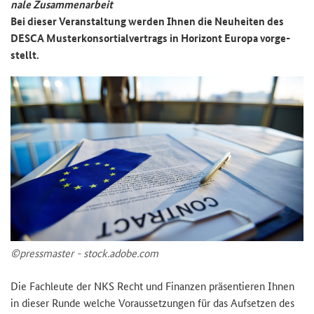
na­le
Zu­sam­men­ar­beit
Bei die­ser Ver­an­stal­tung wer­den Ihnen die Neu­hei­ten des
DESCA Mus­ter­kon­sor­ti­al­ver­trags in Ho­ri­zont Eu­ro­pa vor­ge­
stellt.
©press­mas­ter - stock.adobe.com
Die Fach­leu­te der NKS Recht und Fi­nan­zen prä­sen­tie­ren Ihnen
in die­ser Runde wel­che Vor­aus­set­zun­gen für das Auf­set­zen des