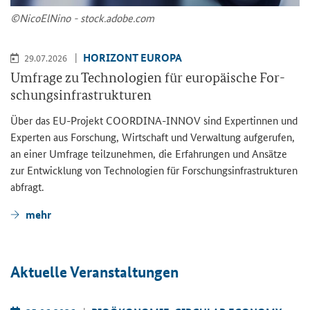
©Ni­co­ElNi­no - stock.adobe.com
HO­RI­ZONT EU­RO­PA
29.07.2026
Um­fra­ge zu Tech­no­lo­gien für eu­ro­päi­sche For­
schungs­in­fra­struk­tu­ren
Über das EU-​Projekt COORDINA-​INNOV sind Ex­per­tin­nen und
Ex­per­ten aus For­schung, Wirt­schaft und Ver­wal­tung auf­ge­ru­fen,
an einer Um­fra­ge teil­zu­neh­men, die Er­fah­run­gen und An­sät­ze
zur Ent­wick­lung von Tech­no­lo­gien für For­schungs­in­fra­struk­tu­ren
ab­fragt.
mehr
Ak­tu­el­le Ver­an­stal­tun­gen