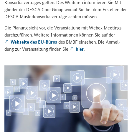
Kon­sor­ti­al­ver­tra­ges gel­ten. Des Wei­te­ren in­for­mie­ren Sie Mit­
glie­der der DESCA
Core Group
wor­auf Sie bei dem Er­stel­len der
DESCA Mus­ter­kon­sor­ti­al­ver­trä­ge ach­ten müs­sen.
Die Pla­nung sieht vor, die Ver­an­stal­tung mit
Webex Meetings
durch­zu­füh­ren. Wei­te­re In­for­ma­tio­nen kön­nen Sie auf der
Web­sei­te des EU-​Büros
des BMBF ein­se­hen. Die An­mel­
dung zur Ver­an­stal­tung fin­den Sie
hier
.