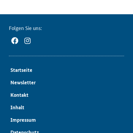
Fol­gen Sie uns:
Start­sei­te
News­let­ter
Kon­takt
In­halt
Im­pres­sum
Da­ten­schutz