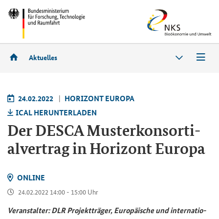
Aktuelles
24.02.2022
HO­RI­ZONT EU­RO­PA
ICAL HER­UN­TER­LA­DEN
Der DESCA Mus­ter­kon­sor­ti­
al­ver­trag in Ho­ri­zont Eu­ro­pa
ON­LINE
24.02.2022 14:00 - 15:00 Uhr
Ver­an­stal­ter: DLR Pro­jekt­trä­ger, Eu­ro­päi­sche und in­ter­na­tio­