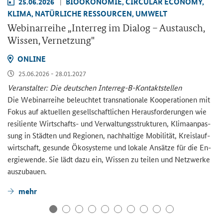
25.06.2026
BIO­ÖKO­NO­MIE, CIR­CU­LAR ECO­NO­MY,
KLIMA, NA­TÜR­LI­CHE RES­SOUR­CEN, UM­WELT
We­bi­nar­rei­he „
Interreg
im Dia­log – Aus­tausch,
Wis­sen, Ver­net­zung"
ON­LINE
25.06.2026 - 28.01.2027
Ver­an­stal­ter: Die deut­schen Interreg-​B-Kontaktstellen
Die We­bi­nar­rei­he be­leuch­tet trans­na­tio­na­le Ko­ope­ra­tio­nen mit
Fokus auf ak­tu­el­len ge­sell­schaft­li­chen Her­aus­for­de­run­gen wie
re­si­li­en­te Wirtschafts-​ und Ver­wal­tungs­struk­tu­ren, Kli­ma­an­pas­
sung in Städ­ten und Re­gio­nen, nach­hal­ti­ge Mo­bi­li­tät, Kreis­lauf­
wirt­schaft, ge­sun­de Öko­sys­te­me und lo­ka­le An­sät­ze für die En­
er­gie­wen­de. Sie lädt dazu ein, Wis­sen zu tei­len und Netz­wer­ke
aus­zu­bau­en.
mehr