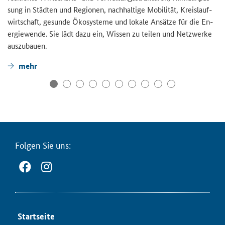
sung in Städ­ten und Re­gio­nen, nach­hal­ti­ge Mo­bi­li­tät, Kreis­lauf­
wirt­schaft, ge­sun­de Öko­sys­te­me und lo­ka­le An­sät­ze für die En­
er­gie­wen­de. Sie lädt dazu ein, Wis­sen zu tei­len und Netz­wer­ke
aus­zu­bau­en.
mehr
Fol­gen Sie uns:
Start­sei­te