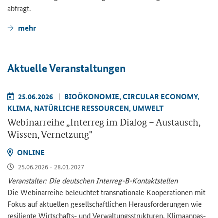
ab­fragt.
mehr
Ak­tu­el­le Ver­an­stal­tun­gen
25.06.2026
BIO­ÖKO­NO­MIE, CIR­CU­LAR ECO­NO­MY,
KLIMA, NA­TÜR­LI­CHE RES­SOUR­CEN, UM­WELT
We­bi­nar­rei­he „
Interreg
im Dia­log – Aus­tausch,
Wis­sen, Ver­net­zung"
ON­LINE
25.06.2026 - 28.01.2027
Ver­an­stal­ter: Die deut­schen Interreg-​B-Kontaktstellen
Die We­bi­nar­rei­he be­leuch­tet trans­na­tio­na­le Ko­ope­ra­tio­nen mit
Fokus auf ak­tu­el­len ge­sell­schaft­li­chen Her­aus­for­de­run­gen wie
re­si­li­en­te Wirtschafts-​ und Ver­wal­tungs­struk­tu­ren, Kli­ma­an­pas­