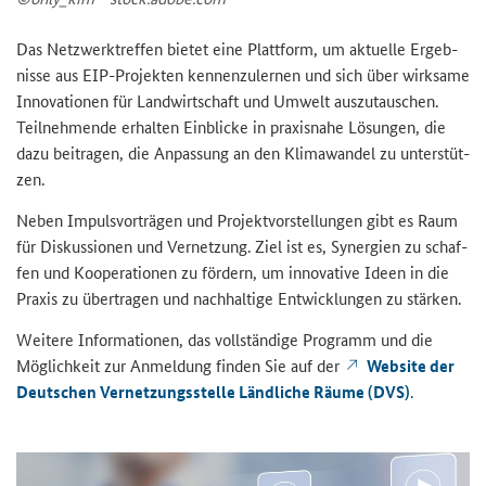
Das Netz­werk­tref­fen bie­tet eine Platt­form, um ak­tu­el­le Er­geb­
nis­se aus EIP-​Projekten ken­nen­zu­ler­nen und sich über wirk­sa­me
In­no­va­tio­nen für Land­wirt­schaft und Um­welt aus­zu­tau­schen.
Teil­neh­men­de er­hal­ten Ein­bli­cke in pra­xis­na­he Lö­sun­gen, die
dazu bei­tra­gen, die An­pas­sung an den Kli­ma­wan­del zu un­ter­stüt­
zen.
Neben Im­puls­vor­trä­gen und Pro­jekt­vor­stel­lun­gen gibt es Raum
für Dis­kus­sio­nen und Ver­net­zung. Ziel ist es, Syn­er­gien zu schaf­
fen und Ko­ope­ra­tio­nen zu för­dern, um in­no­va­ti­ve Ideen in die
Pra­xis zu über­tra­gen und nach­hal­ti­ge Ent­wick­lun­gen zu stär­ken.
Wei­te­re In­for­ma­tio­nen, das voll­stän­di­ge Pro­gramm und die
Mög­lich­keit zur An­mel­dung fin­den Sie auf der
Web­site der
Deut­schen Ver­net­zungs­stel­le Länd­li­che Räume (DVS)
.