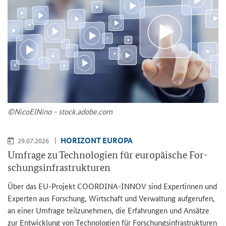
©Ni­co­ElNi­no - stock.adobe.com
HO­RI­ZONT EU­RO­PA
29.07.2026
Um­fra­ge zu Tech­no­lo­gien für eu­ro­päi­sche For­
schungs­in­fra­struk­tu­ren
Über das EU-​Projekt COORDINA-​INNOV sind Ex­per­tin­nen und
Ex­per­ten aus For­schung, Wirt­schaft und Ver­wal­tung auf­ge­ru­fen,
an einer Um­fra­ge teil­zu­neh­men, die Er­fah­run­gen und An­sät­ze
zur Ent­wick­lung von Tech­no­lo­gien für For­schungs­in­fra­struk­tu­ren