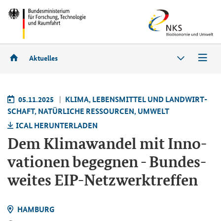
Aktuelles
05.11.2025
KLIMA, LE­BENS­MIT­TEL UND LAND­WIRT­
SCHAFT, NA­TÜR­LI­CHE RES­SOUR­CEN, UM­WELT
ICAL HER­UN­TER­LA­DEN
Dem Kli­ma­wan­del mit In­no­
va­tio­nen be­geg­nen - Bun­des­
wei­tes EIP-​Netzwerktreffen
HAM­BURG