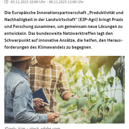
05.11.2025 10:00 Uhr - 06.11.2025 13:00 Uhr
Die Eu­ro­päi­sche In­no­va­ti­ons­part­ner­schaft „Pro­duk­ti­vi­tät und
Nach­hal­tig­keit in der Land­wirt­schaft“ (EIP-​Agri) bringt Pra­xis
und For­schung zu­sam­men, um ge­mein­sam neue Lö­sun­gen zu
ent­wi­ckeln. Das bun­des­wei­te Netz­werk­tref­fen legt den
Schwer­punkt auf in­no­va­ti­ve An­sät­ze, die hel­fen, den Her­aus­
for­de­run­gen des Kli­ma­wan­dels zu be­geg­nen.
©on­ly_kim - stock.adobe.com