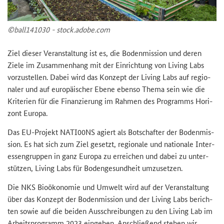
©ball141030 - stock.adobe.com
Ziel die­ser Ver­an­stal­tung ist es, die Bo­den­mis­si­on und deren
Ziele im Zu­sam­men­hang mit der Ein­rich­tung von Li­ving Labs
vor­zu­stel­len. Dabei wird das Kon­zept der Li­ving Labs auf re­gio­
na­ler und auf eu­ro­päi­scher Ebene eben­so Thema sein wie die
Kri­te­ri­en für die Fi­nan­zie­rung im Rah­men des Pro­gramms Ho­ri­
zont Eu­ro­pa.
Das EU-​Projekt NATI00NS agiert als Bot­schaf­ter der Bo­den­mis­
si­on. Es hat sich zum Ziel ge­setzt, re­gio­na­le und na­tio­na­le In­ter­
es­sen­grup­pen in ganz Eu­ro­pa zu er­rei­chen und dabei zu un­ter­
stüt­zen,
Living Labs
für Bo­den­ge­sund­heit um­zu­set­zen.
Die NKS Bio­öko­no­mie und Um­welt wird auf der Ver­an­stal­tung
über das Kon­zept der Bo­den­mis­si­on und der
Living Labs
be­rich­
ten sowie auf die bei­den Aus­schrei­bun­gen zu den
Living Lab
im
Ar­beits­pro­gramm 2023 ein­ge­hen. An­schlie­ßend ste­hen wir