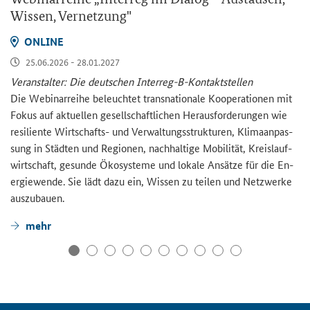
Wis­sen, Ver­net­zung"
ON­LINE
25.06.2026 - 28.01.2027
Ver­an­stal­ter: Die deut­schen Interreg-​B-Kontaktstellen
Die We­bi­nar­rei­he be­leuch­tet trans­na­tio­na­le Ko­ope­ra­tio­nen mit
Fokus auf ak­tu­el­len ge­sell­schaft­li­chen Her­aus­for­de­run­gen wie
re­si­li­en­te Wirtschafts-​ und Ver­wal­tungs­struk­tu­ren, Kli­ma­an­pas­
sung in Städ­ten und Re­gio­nen, nach­hal­ti­ge Mo­bi­li­tät, Kreis­lauf­
wirt­schaft, ge­sun­de Öko­sys­te­me und lo­ka­le An­sät­ze für die En­
er­gie­wen­de. Sie lädt dazu ein, Wis­sen zu tei­len und Netz­wer­ke
aus­zu­bau­en.
mehr