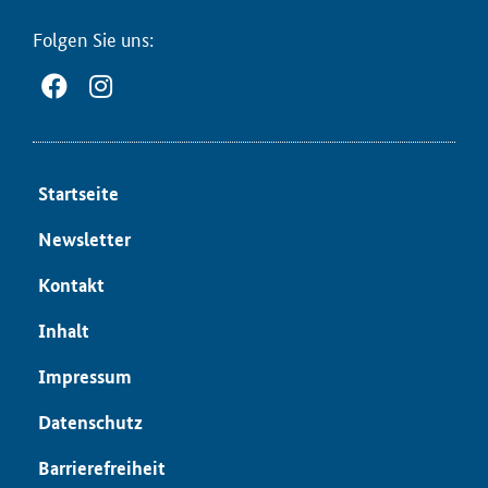
Fol­gen Sie uns:
Start­sei­te
News­let­ter
Kon­takt
In­halt
Im­pres­sum
Da­ten­schutz
Bar­rie­re­frei­heit