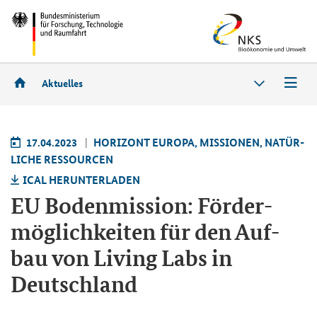
Aktuelles
17.04.2023
HO­RI­ZONT EU­RO­PA, MIS­SIO­NEN, NA­TÜR­
LI­CHE RES­SOUR­CEN
ICAL HER­UN­TER­LA­DEN
EU Bo­den­mis­si­on: För­der­
mög­lich­kei­ten für den Auf­
bau von Li­ving Labs in
Deutsch­land