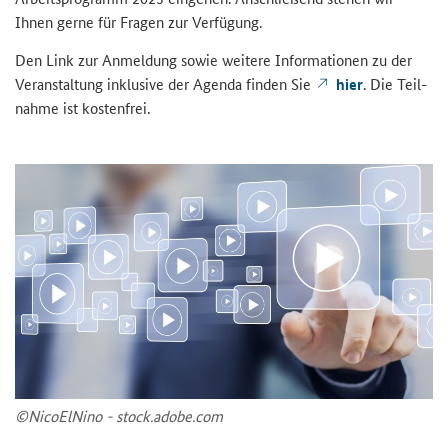
Ihnen gerne für Fra­gen zur Ver­fü­gung.
Den Link zur An­mel­dung sowie wei­te­re In­for­ma­tio­nen zu der
Ver­an­stal­tung in­klu­si­ve der Agen­da fin­den Sie
hier
. Die Teil­
nah­me ist kos­ten­frei.
©Ni­co­ElNi­no - stock.adobe.com