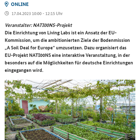
ON­LINE
17.04.2023 10:00 - 12:15 Uhr
Ver­an­stal­ter: NATI00NS-​Projekt
Die Ein­rich­tung von
Living Labs
ist ein An­satz der EU-​
Kommission, um die am­bi­tio­nier­ten Ziele der Bo­den­mis­si­on
„
A Soil Deal for Europe
“ um­zu­set­zen. Dazu or­ga­ni­siert das
EU-​Projekt NATI00NS eine in­ter­ak­ti­ve Ver­an­stal­tung, in der
be­son­ders auf die Mög­lich­kei­ten für deut­sche Ein­rich­tun­gen
ein­ge­gan­gen wird.