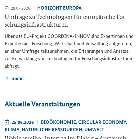
HO­RI­ZONT EU­RO­PA
29.07.2026
Um­fra­ge zu Tech­no­lo­gien für eu­ro­päi­sche For­
schungs­in­fra­struk­tu­ren
Über das EU-​Projekt COORDINA-​INNOV sind Ex­per­tin­nen und
Ex­per­ten aus For­schung, Wirt­schaft und Ver­wal­tung auf­ge­ru­fen,
an einer Um­fra­ge teil­zu­neh­men, die Er­fah­run­gen und An­sät­ze
zur Ent­wick­lung von Tech­no­lo­gien für For­schungs­in­fra­struk­tu­ren
ab­fragt.
mehr
Ak­tu­el­le Ver­an­stal­tun­gen
25.06.2026
BIO­ÖKO­NO­MIE, CIR­CU­LAR ECO­NO­MY,
KLIMA, NA­TÜR­LI­CHE RES­SOUR­CEN, UM­WELT
We­bi­nar­rei­he „
Interreg
im Dia­log – Aus­tausch,