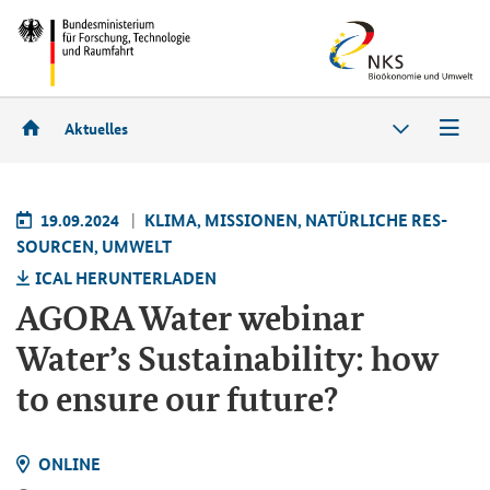
Aktuelles
19.09.2024
KLIMA, MIS­SIO­NEN, NA­TÜR­LI­CHE RES­
SOUR­CEN, UM­WELT
ICAL HER­UN­TER­LA­DEN
AGORA Water we­bi­nar
Water’s Sus­tai­na­bi­li­ty: how
to en­su­re our fu­ture?
ON­LINE