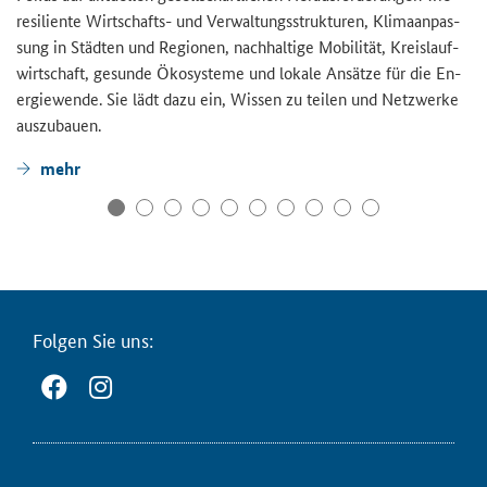
re­si­li­en­te Wirtschafts-​ und Ver­wal­tungs­struk­tu­ren, Kli­ma­an­pas­
sung in Städ­ten und Re­gio­nen, nach­hal­ti­ge Mo­bi­li­tät, Kreis­lauf­
wirt­schaft, ge­sun­de Öko­sys­te­me und lo­ka­le An­sät­ze für die En­
er­gie­wen­de. Sie lädt dazu ein, Wis­sen zu tei­len und Netz­wer­ke
aus­zu­bau­en.
mehr
Fol­gen Sie uns: