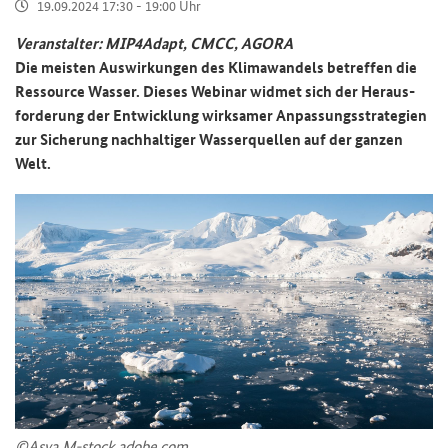
19.09.2024 17:30 - 19:00 Uhr
Ver­an­stal­ter: MIP4Adapt, CMCC, AGORA
Die meis­ten Aus­wir­kun­gen des Kli­ma­wan­dels be­tref­fen die
Res­sour­ce Was­ser. Die­ses We­bi­nar wid­met sich der Her­aus­
for­de­rung der Ent­wick­lung wirk­sa­mer An­pas­sungs­stra­te­gien
zur Si­che­rung nach­hal­ti­ger Was­ser­quel­len auf der gan­zen
Welt.
©Asya M-​stock.adobe.com