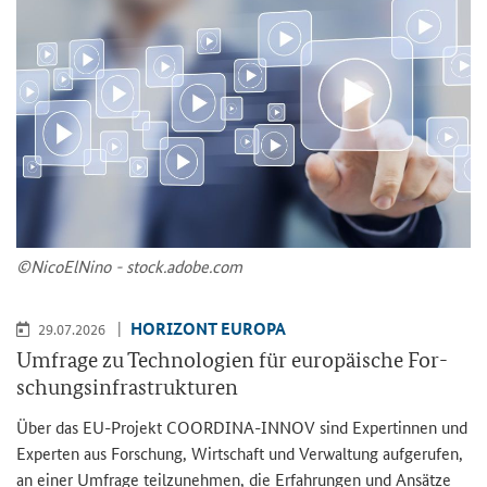
©Ni­co­ElNi­no - stock.adobe.com
HO­RI­ZONT EU­RO­PA
29.07.2026
Um­fra­ge zu Tech­no­lo­gien für eu­ro­päi­sche For­
schungs­in­fra­struk­tu­ren
Über das EU-​Projekt COORDINA-​INNOV sind Ex­per­tin­nen und
Ex­per­ten aus For­schung, Wirt­schaft und Ver­wal­tung auf­ge­ru­fen,
an einer Um­fra­ge teil­zu­neh­men, die Er­fah­run­gen und An­sät­ze