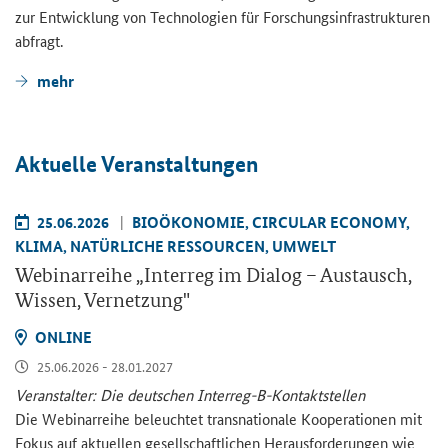
zur Ent­wick­lung von Tech­no­lo­gien für For­schungs­in­fra­struk­tu­ren
ab­fragt.
mehr
Ak­tu­el­le Ver­an­stal­tun­gen
25.06.2026
BIO­ÖKO­NO­MIE, CIR­CU­LAR ECO­NO­MY,
KLIMA, NA­TÜR­LI­CHE RES­SOUR­CEN, UM­WELT
We­bi­nar­rei­he „
Interreg
im Dia­log – Aus­tausch,
Wis­sen, Ver­net­zung"
ON­LINE
25.06.2026 - 28.01.2027
Ver­an­stal­ter: Die deut­schen Interreg-​B-Kontaktstellen
Die We­bi­nar­rei­he be­leuch­tet trans­na­tio­na­le Ko­ope­ra­tio­nen mit
Fokus auf ak­tu­el­len ge­sell­schaft­li­chen Her­aus­for­de­run­gen wie