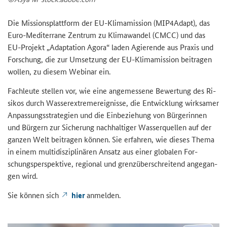
Die Mis­si­ons­platt­form der EU-​Klimamission (
MIP4Adapt
), das
Euro-​Mediterrane Zen­trum zu Kli­ma­wan­del (CMCC) und das
EU-​Projekt „
Adaptation Agora
“ laden Agie­ren­de aus Pra­xis und
For­schung, die zur Um­set­zung der EU-​Klimamission bei­tra­gen
wol­len, zu die­sem We­bi­nar ein.
Fach­leu­te stel­len vor, wie eine an­ge­mes­se­ne Be­wer­tung des Ri­
si­kos durch Was­ser­ex­tre­m­er­eig­nis­se, die Ent­wick­lung wirk­sa­mer
An­pas­sungs­stra­te­gien und die Ein­be­zie­hung von Bür­ge­rin­nen
und Bür­gern zur Si­che­rung nach­hal­ti­ger Was­ser­quel­len auf der
gan­zen Welt bei­tra­gen kön­nen. Sie er­fah­ren, wie die­ses Thema
in einem mul­ti­dis­zi­pli­nä­ren An­satz aus einer glo­ba­len For­
schungs­per­spek­ti­ve, re­gio­nal und grenz­über­schrei­tend an­ge­gan­
gen wird.
Sie kön­nen sich
hier
an­mel­den.