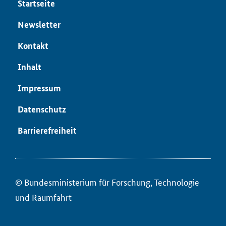
Start­sei­te
News­let­ter
Kon­takt
In­halt
Im­pres­sum
Da­ten­schutz
Bar­rie­re­frei­heit
© Bun­des­mi­nis­te­ri­um für ­For­schung, Tech­no­lo­gie
und Raum­fahrt