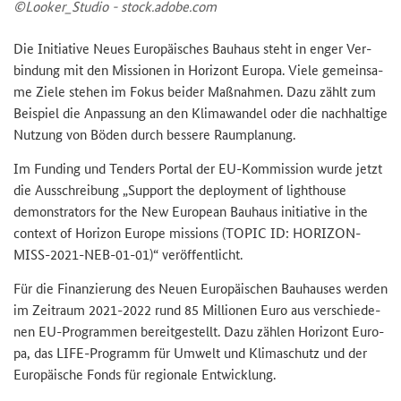
©Loo­ker_­Stu­dio - stock.adobe.com
Die In­itia­ti­ve Neues Eu­ro­päi­sches Bau­haus steht in enger Ver­
bin­dung mit den Mis­sio­nen in Ho­ri­zont Eu­ro­pa. Viele ge­mein­sa­
me Ziele ste­hen im Fokus bei­der Maß­nah­men. Dazu zählt zum
Bei­spiel die An­pas­sung an den Kli­ma­wan­del oder die nach­hal­ti­ge
Nut­zung von Böden durch bes­se­re Raum­pla­nung.
Im Fun­ding und Ten­ders Por­tal der EU-​Kommission wurde jetzt
die Aus­schrei­bung „
Support the deployment of lighthouse
demonstrators for the New European Bauhaus initiative in the
context of Horizon Europe missions (TOPIC ID: HORIZON-
MISS-2021-NEB-01-01)
“ ver­öf­fent­licht.
Für die Fi­nan­zie­rung des Neuen Eu­ro­päi­schen Bau­hau­ses wer­den
im Zeit­raum 2021-​2022 rund 85 Mil­lio­nen Euro aus ver­schie­de­
nen EU-​Programmen be­reit­ge­stellt. Dazu zäh­len Ho­ri­zont Eu­ro­
pa, das LIFE-​Programm für Um­welt und Kli­ma­schutz und der
Eu­ro­päi­sche Fonds für re­gio­na­le Ent­wick­lung.