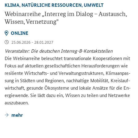
KLIMA, NA­TÜR­LI­CHE RES­SOUR­CEN, UM­WELT
We­bi­nar­rei­he „
Interreg
im Dia­log – Aus­tausch,
Wis­sen, Ver­net­zung"
ON­LINE
25.06.2026 - 28.01.2027
Ver­an­stal­ter: Die deut­schen Interreg-​B-Kontaktstellen
Die We­bi­nar­rei­he be­leuch­tet trans­na­tio­na­le Ko­ope­ra­tio­nen mit
Fokus auf ak­tu­el­len ge­sell­schaft­li­chen Her­aus­for­de­run­gen wie
re­si­li­en­te Wirtschafts-​ und Ver­wal­tungs­struk­tu­ren, Kli­ma­an­pas­
sung in Städ­ten und Re­gio­nen, nach­hal­ti­ge Mo­bi­li­tät, Kreis­lauf­
wirt­schaft, ge­sun­de Öko­sys­te­me und lo­ka­le An­sät­ze für die En­
er­gie­wen­de. Sie lädt dazu ein, Wis­sen zu tei­len und Netz­wer­ke
aus­zu­bau­en.
mehr