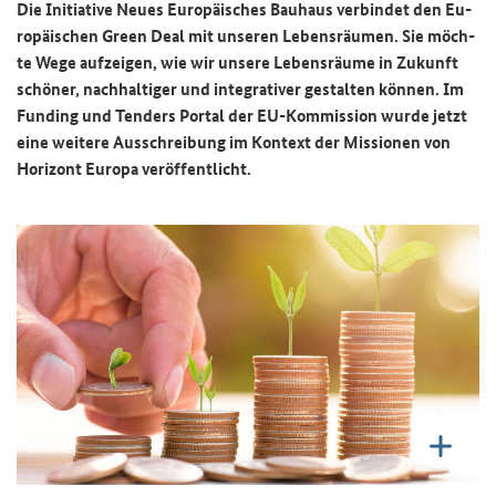
Die In­itia­ti­ve Neues Eu­ro­päi­sches Bau­haus ver­bin­det den Eu­
ro­päi­schen
Green Deal
mit un­se­ren Le­bens­räu­men. Sie möch­
te Wege auf­zei­gen, wie wir un­se­re Le­bens­räu­me in Zu­kunft
schö­ner, nach­hal­ti­ger und in­te­gra­ti­ver ge­stal­ten kön­nen. Im
Fun­ding und Ten­ders Por­tal der EU-​Kommission wurde jetzt
eine wei­te­re Aus­schrei­bung im Kon­text der Mis­sio­nen von
Ho­ri­zont Eu­ro­pa ver­öf­fent­licht.