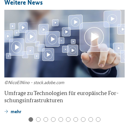
Wei­te­re News
©Ni­co­ElNi­no - stock.adobe.com
Um­fra­ge zu Tech­no­lo­gien für eu­ro­päi­sche For­
schungs­in­fra­struk­tu­ren
mehr