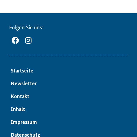
Fol­gen Sie uns:
Start­sei­te
News­let­ter
Kon­takt
In­halt
Im­pres­sum
Da­ten­schutz