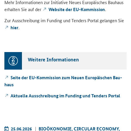
Mehr In­for­ma­tio­nen zur In­itia­ti­ve Neues Eu­ro­päi­sches Bau­haus
er­hal­ten Sie auf der
Web­site der EU-​Kommission
.
Zur Aus­schrei­bung im Fun­ding und Ten­ders Por­tal ge­lan­gen Sie
hier
.
Wei­te­re In­for­ma­tio­nen
Seite der EU-​Kommission zum Neuen Eu­ro­päi­schen Bau­
haus
Ak­tu­el­le Aus­schrei­bung im Fun­ding und Ten­ders Por­tal
25.06.2026
BIO­ÖKO­NO­MIE, CIR­CU­LAR ECO­NO­MY,