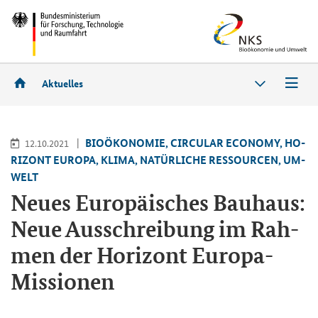
Aktuelles
BIO­ÖKO­NO­MIE, CIR­CU­LAR ECO­NO­MY, HO­
12.10.2021
RI­ZONT EU­RO­PA, KLIMA, NA­TÜR­LI­CHE RES­SOUR­CEN, UM­
WELT
Neues Eu­ro­päi­sches Bau­haus:
Neue Aus­schrei­bung im Rah­
men der Ho­ri­zont Europa-​
Missionen